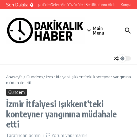
İçeriğe atla
Son Dakika
Osmangazi’de Geleceğin Yüzücüleri Sertifikalarını Aldı
Konya Bisik
Main
Menu
Anasayfa
/
Gündem
/
İzmir İtfaiyesi Işıkkent’teki konteyner yangınına
müdahale etti
Gündem
İzmir İtfaiyesi Işıkkent’teki
konteyner yangınına müdahale
etti
Tarafından
admin
Yorum yapılmamış