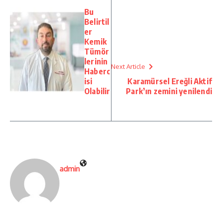
Bu
Belirtil
er
Kemik
Tümör
lerinin
Next Article
Haberc
isi
Karamürsel Ereğli Aktif
Olabilir
Park’ın zemini yenilendi
admin