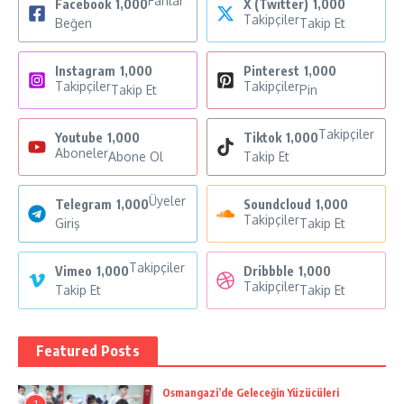
Fanlar
Facebook
1,000
X (Twitter)
1,000
Takipçiler
Beğen
Takip Et
Instagram
1,000
Pinterest
1,000
Takipçiler
Takipçiler
Takip Et
Pin
Takipçiler
Youtube
1,000
Tiktok
1,000
Aboneler
Abone Ol
Takip Et
Üyeler
Telegram
1,000
Soundcloud
1,000
Takipçiler
Giriş
Takip Et
Takipçiler
Vimeo
1,000
Dribbble
1,000
Takipçiler
Takip Et
Takip Et
Featured Posts
Osmangazi’de Geleceğin Yüzücüleri