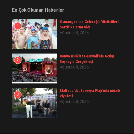
En Çok Okunan Haberler
Osmangazi’de Geleceğin Yüzücüleri
1
Sertifikalarını Aldı
Ağustos 8, 2026
Konya Bisiklet Festivali’nin Açılışı
2
Coşkuyla Gerçekleşti
Ağustos 8, 2026
Maltepe’de, Süreyya Plajı’nda müzik
3
ziyafeti
Ağustos 8, 2026