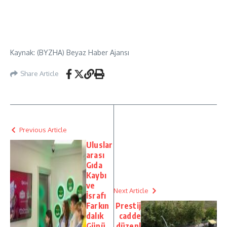
Kaynak: (BYZHA) Beyaz Haber Ajansı
Share Article
Previous Article
Uluslar
arası
Gıda
Kaybı
ve
Next Article
İsrafı
Farkın
Prestij
dalık
cadde
Günü
düzenl