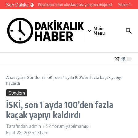
İçeriğe atla
Son Dakika
Başkan Büyükakın’dan uluslararası yarışma müjdesi
Süper Enduro
Main
Menu
Anasayfa
/
Gündem
/
İSKİ, son 1 ayda 100’den fazla kaçak yapıyı
kaldırdı
Gündem
İSKİ, son 1 ayda 100’den fazla
kaçak yapıyı kaldırdı
Tarafından
admin
Yorum yapılmamış
Eylül 28, 2025
1:31 am