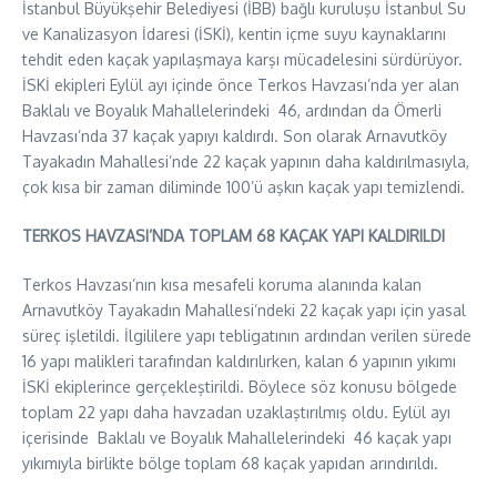
İstanbul Büyükşehir Belediyesi (İBB) bağlı kuruluşu İstanbul Su
ve Kanalizasyon İdaresi (İSKİ), kentin içme suyu kaynaklarını
tehdit eden kaçak yapılaşmaya karşı mücadelesini sürdürüyor.
İSKİ ekipleri Eylül ayı içinde önce Terkos Havzası’nda yer alan
Baklalı ve Boyalık Mahallelerindeki 46, ardından da Ömerli
Havzası’nda 37 kaçak yapıyı kaldırdı. Son olarak Arnavutköy
Tayakadın Mahallesi’nde 22 kaçak yapının daha kaldırılmasıyla,
çok kısa bir zaman diliminde 100’ü aşkın kaçak yapı temizlendi.
TERKOS HAVZASI’NDA TOPLAM 68 KAÇAK YAPI KALDIRILDI
Terkos Havzası’nın kısa mesafeli koruma alanında kalan
Arnavutköy Tayakadın Mahallesi’ndeki 22 kaçak yapı için yasal
süreç işletildi. İlgililere yapı tebligatının ardından verilen sürede
16 yapı malikleri tarafından kaldırılırken, kalan 6 yapının yıkımı
İSKİ ekiplerince gerçekleştirildi. Böylece söz konusu bölgede
toplam 22 yapı daha havzadan uzaklaştırılmış oldu. Eylül ayı
içerisinde Baklalı ve Boyalık Mahallelerindeki 46 kaçak yapı
yıkımıyla birlikte bölge toplam 68 kaçak yapıdan arındırıldı.