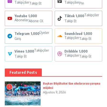
Takipçiler
Takipçiler
Takip Et
Pin
Takipçiler
Youtube
1,000
Tiktok
1,000
Aboneler
Abone Ol
Takip Et
Üyeler
Telegram
1,000
Soundcloud
1,000
Takipçiler
Giriş
Takip Et
Takipçiler
Vimeo
1,000
Dribbble
1,000
Takipçiler
Takip Et
Takip Et
Featured Posts
Başkan Büyükakın’dan uluslararası yarışma
1
müjdesi
Ağustos 9, 2026