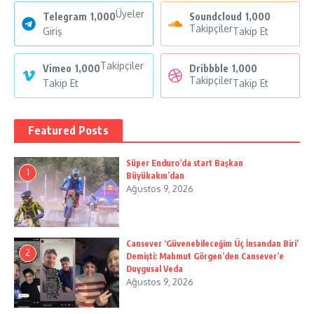
Üyeler
Telegram
1,000
Soundcloud
1,000
Takipçiler
Giriş
Takip Et
Takipçiler
Vimeo
1,000
Dribbble
1,000
Takipçiler
Takip Et
Takip Et
Featured Posts
Süper Enduro’da start Başkan
1
Büyükakın’dan
Ağustos 9, 2026
Cansever ‘Güvenebileceğim Üç İnsandan Biri’
2
Demişti: Mahmut Görgen’den Cansever’e
Duygusal Veda
Ağustos 9, 2026