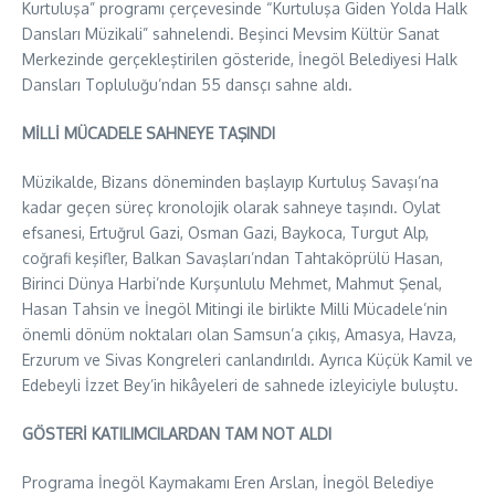
Kurtuluşa” programı çerçevesinde “Kurtuluşa Giden Yolda Halk
Dansları Müzikali” sahnelendi. Beşinci Mevsim Kültür Sanat
Merkezinde gerçekleştirilen gösteride, İnegöl Belediyesi Halk
Dansları Topluluğu’ndan 55 dansçı sahne aldı.
MİLLİ MÜCADELE SAHNEYE TAŞINDI
Müzikalde, Bizans döneminden başlayıp Kurtuluş Savaşı’na
kadar geçen süreç kronolojik olarak sahneye taşındı. Oylat
efsanesi, Ertuğrul Gazi, Osman Gazi, Baykoca, Turgut Alp,
coğrafi keşifler, Balkan Savaşları’ndan Tahtaköprülü Hasan,
Birinci Dünya Harbi’nde Kurşunlulu Mehmet, Mahmut Şenal,
Hasan Tahsin ve İnegöl Mitingi ile birlikte Milli Mücadele’nin
önemli dönüm noktaları olan Samsun’a çıkış, Amasya, Havza,
Erzurum ve Sivas Kongreleri canlandırıldı. Ayrıca Küçük Kamil ve
Edebeyli İzzet Bey’in hikâyeleri de sahnede izleyiciyle buluştu.
GÖSTERİ KATILIMCILARDAN TAM NOT ALDI
Programa İnegöl Kaymakamı Eren Arslan, İnegöl Belediye