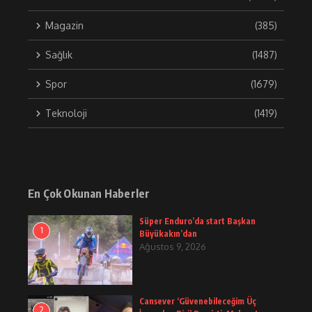
Magazin
(385)
Sağlık
(1487)
Spor
(1679)
Teknoloji
(1419)
En Çok Okunan Haberler
Süper Enduro’da start Başkan
1
Büyükakın’dan
Ağustos 9, 2026
Cansever ‘Güvenebileceğim Üç
2