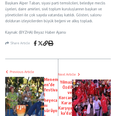
Başkanı Alper Taban, siyasi parti temsilcileri, belediye meclis
üyeleri, daire amirleri, sivil toplum kuruluşlarının başkan ve
yöneticileri ile çok sayıda vatandaş katıldı. Gösteri, salonu
dolduran izleyicilerden büyük beğeni ve alkış topladı.
Kaynak: (BYZHA) Beyaz Haber Ajansı
Share Article
Previous Article
Next Article
Menem
Yılmaz
en’de
Özdil
festiva
ve
l
Korcan
heyeca
Karar
nı
Karşıya
sürüyo
ka’da!
r