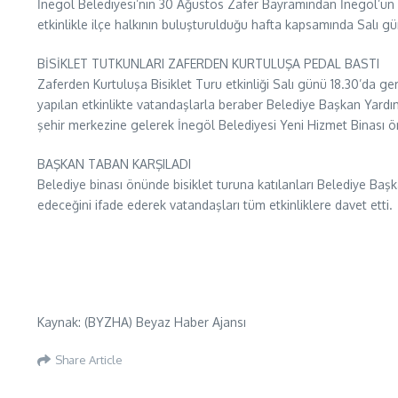
İnegöl Belediyesi’nin 30 Ağustos Zafer Bayramından İnegöl’ün k
etkinlikle ilçe halkının buluşturulduğu hafta kapsamında Salı günü
BİSİKLET TUTKUNLARI ZAFERDEN KURTULUŞA PEDAL BASTI
Zaferden Kurtuluşa Bisiklet Turu etkinliği Salı günü 18.30’da ger
yapılan etkinlikte vatandaşlarla beraber Belediye Başkan Yardımc
şehir merkezine gelerek İnegöl Belediyesi Yeni Hizmet Binası 
BAŞKAN TABAN KARŞILADI
Belediye binası önünde bisiklet turuna katılanları Belediye Başk
edeceğini ifade ederek vatandaşları tüm etkinliklere davet etti.
Kaynak: (BYZHA) Beyaz Haber Ajansı
Share Article