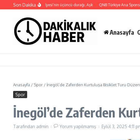
İçeriğe atla
Son Dakika
aşamdan Yazıya” Atölyesi’nin üçüncü durağı; Aşk
QNB Türkiye Ana Sponsorluğun
Anasayfa
Anasayfa
/
Spor
/
İnegöl’de Zaferden Kurtuluşa Bisiklet Turu Düzen
Spor
İnegöl’de Zaferden Kur
Tarafından
admin
Yorum yapılmamış
Eylül 3, 2025
4:11 p