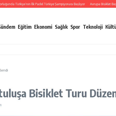
da Türkiye’nin İlk Padel Türkiye Şampiyonası Başlıyor
Avrupa Bisiklet Başkenti
Gündem
Eğitim
Ekonomi
Sağlık
Spor
Teknoloji
Kült
lendi
tuluşa Bisiklet Turu Düze
m