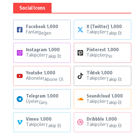
Social Icons
Facebook
1,000
X (Twitter)
1,000
Fanlar
Takipçiler
Beğen
Takip Et
Instagram
1,000
Pinterest
1,000
Takipçiler
Takipçiler
Takip Et
Pin
Youtube
1,000
Tiktok
1,000
Aboneler
Takipçiler
Abone Ol
Takip Et
Telegram
1,000
Soundcloud
1,000
Üyeler
Takipçiler
Giriş
Takip Et
Vimeo
1,000
Dribbble
1,000
Takipçiler
Takipçiler
Takip Et
Takip Et