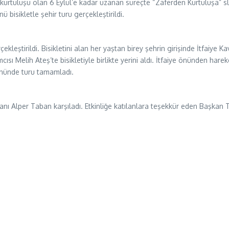
urtuluşu olan 6 Eylül’e kadar uzanan süreçte “Zaferden Kurtuluşa” slog
 bisikletle şehir turu gerçekleştirildi.
çekleştirildi. Bisikletini alan her yaştan birey şehrin girişinde İtfaiye
ısı Melih Ateş’te bisikletiyle birlikte yerini aldı. İtfaiye önünden har
önünde turu tamamladı.
anı Alper Taban karşıladı. Etkinliğe katılanlara teşekkür eden Başkan 