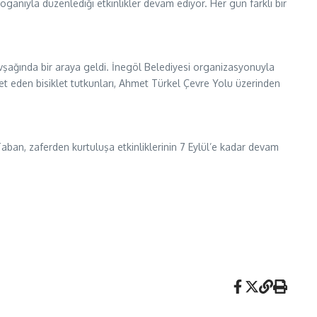
anıyla düzenlediği etkinlikler devam ediyor. Her gün farklı bir
 Kavşağında bir araya geldi. İnegöl Belediyesi organizasyonuyla
eket eden bisiklet tutkunları, Ahmet Türkel Çevre Yolu üzerinden
Taban, zaferden kurtuluşa etkinliklerinin 7 Eylül’e kadar devam