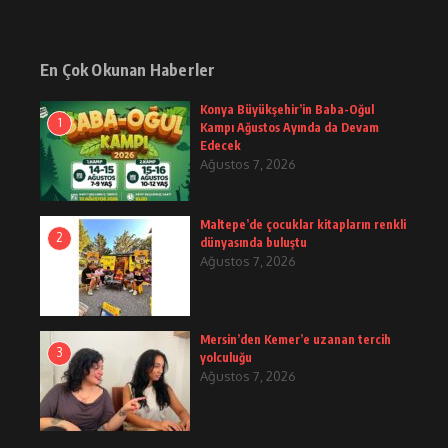
En Çok Okunan Haberler
Konya Büyükşehir’in Baba-Oğul
1
Kampı Ağustos Ayında da Devam
Edecek
Ağustos 7, 2026
Maltepe’de çocuklar kitapların renkli
2
dünyasında buluştu
Ağustos 7, 2026
Mersin’den Kemer’e uzanan tercih
3
yolculuğu
Ağustos 7, 2026