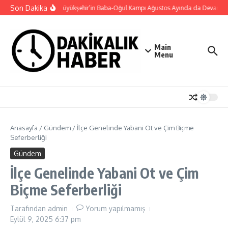
İçeriğe atla
Son Dakika
Konya Büyükşehir’in Baba-Oğul Kampı Ağustos Ayında da Devam Ed
Main
Menu
Anasayfa
/
Gündem
/
İlçe Genelinde Yabani Ot ve Çim Biçme
Seferberliği
Gündem
İlçe Genelinde Yabani Ot ve Çim
Biçme Seferberliği
Tarafından
admin
Yorum yapılmamış
Eylül 9, 2025
6:37 pm