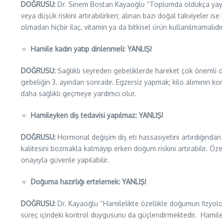
DOĞRUSU:
Dr. Sinem Bostan Kayaoğlu “Toplumda oldukça yaygın 
veya düşük riskini artırabilirken; alınan bazı doğal takviyeler i
olmadan hiçbir ilaç, vitamin ya da bitkisel ürün kullanılmamalıdı
Hamile kadın yatıp dinlenmeli: YANLIŞ!
DOĞRUSU:
Sağlıklı seyreden gebeliklerde hareket çok önemli 
gebeliğin 3. ayından sonradır. Egzersiz yapmak; kilo alımının
daha sağlıklı geçmeye yardımcı olur.
Hamileyken diş tedavisi yapılmaz: YANLIŞ!
DOĞRUSU:
Hormonal değişim diş eti hassasiyetini artırdığında
kalitesini bozmakla kalmayıp erken doğum riskini artırabilir. Öze
onayıyla güvenle yapılabilir.
Doğuma hazırlığı ertelemek: YANLIŞ!
DOĞRUSU:
Dr. Kayaoğlu “Hamilelikte özellikle doğumun fizyoloj
süreç içindeki kontrol duygusunu da güçlendirmektedir. Hamilel