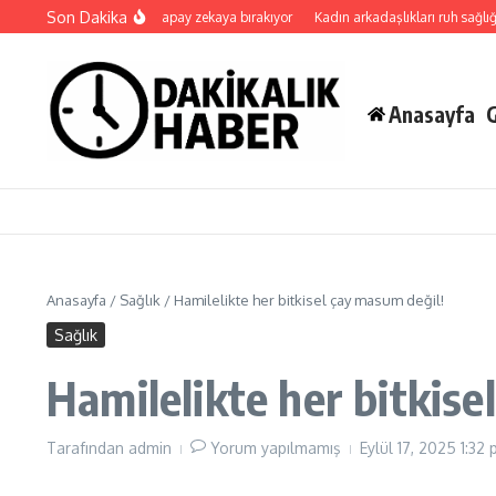
İçeriğe atla
Son Dakika
Uygulamalar yerini yapay zekaya bırakıyor
Kadın arkadaşlıkları ruh sağlığını g
Anasayfa
Anasayfa
/
Sağlık
/
Hamilelikte her bitkisel çay masum değil!
Sağlık
Hamilelikte her bitkise
Tarafından
admin
Yorum yapılmamış
Eylül 17, 2025
1:32