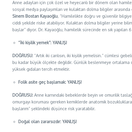
Anne adayları için çok özel ve heyecanlı bir dönem olan hamilelik
sosyal medya paylaşımları ve kulaktan dolma bilgiler arasında ç
Sinem Bostan Kayaoğlu
, “Hamilelikte doğru ve güvenilir bilgi
ciddi şekilde riske atabiliyor. Kulaktan dolma bilgiler yerine bili
başlar” diyor. Dr. Kayaoğlu, hamilelik sürecinde en sık yapılan 6
“İki kişilik yemek”: YANLIŞ!
DOĞRUSU:
“Artık iki canlısın, iki kişilik yemelisin.” cümlesi ge
bu kadar büyük ölçekte değildir. Günlük beslenmeye ortalama ol
yüksek gıdaları tercih etmektir.
Folik asite geç başlamak: YANLIŞ!
DOĞRUSU:
Anne karnındaki bebeklerde beyin ve omurilik taslağ
omurgayı koruması gereken kemiklerde anatomik bozukluklara yol
başlarım” şeklindeki düşünce risk yaratabilir.
Doğal olan zararsızdır: YANLIŞ!