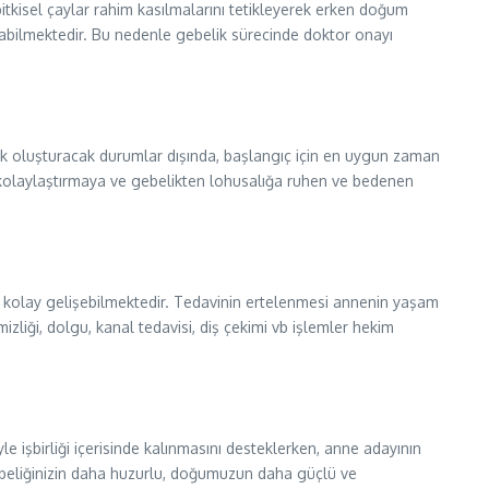
itkisel çaylar rahim kasılmalarını tetikleyerek erken doğum
 açabilmektedir. Bu nedenle gebelik sürecinde doktor onayı
sk oluşturacak durumlar dışında, başlangıç için en uygun zaman
 kolaylaştırmaya ve gebelikten lohusalığa ruhen ve bedenen
ha kolay gelişebilmektedir. Tedavinin ertelenmesi annenin yaşam
izliği, dolgu, kanal tedavisi, diş çekimi vb işlemler hekim
 işbirliği içerisinde kalınmasını desteklerken, anne adayının
gebeliğinizin daha huzurlu, doğumuzun daha güçlü ve