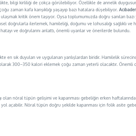
te, bilgi kirliliği de çokça görülebiliyor. Özellikle de annelik duygusun
oğu zaman kafa karışıklığı yaşayıp bazı hatalara düşebiliyor.
Acıbadem
ye ulaşmak kritik önem taşıyor. Oysa toplumumuzda doğru sanılan bazı ya
msel doğrularla ilerlemek, hamileliği, doğumu ve lohusalığı sağlıklı ve huz
 hatayı ve doğrularını anlattı, önemli uyarılar ve önerilerde bulundu.
belikte en sık duyulan ve uygulanan yanlışlardan biridir. Hamilelik sürecin
arak 300–350 kalori eklemek çoğu zaman yeterli olacaktır. Önemli olan
ı olan nöral tüpün gelişimi ve kapanması gebeliğin erken haftalarında
 açabilir. Nöral tüpün doğru şekilde kapanması için folik asite gebe