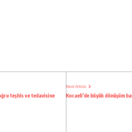
.
Next Article
ğru teşhis ve tedavisine
Kocaeli’de büyük dönüşüm baş