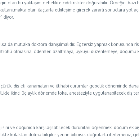
olan bu yaklaşım gebelikte ciddi riskler doğurabilir. Örneğin; bazı b
se kullanılmakta olan ilaçlarla etkileşime girerek zararlı sonuçlara yol
r” diyor.
olsa da mutlaka doktora danışılmalıdır. Egzersiz yapmak konusunda ri
 kontrollü olmasına, ödemleri azaltmaya, uykuyu düzenlemeye, doğumu
n çürük, diş eti kanamaları ve iltihabi durumlar gebelik döneminde da
llikle ikinci üç aylık dönemde lokal anesteziyle uygulanabilecek diş tem
isini ve doğumda karşılaşılabilecek durumları öğrenmek; doğum ekibiyle
ikte kulaktan dolma bilgiler yerine bilimsel doğrularla ilerlemeniz; 