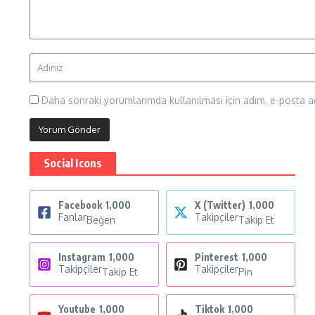
Daha sonraki yorumlarımda kullanılması için adım, e-posta ad
Social Icons
Facebook
1,000
X (Twitter)
1,000
Fanlar
Takipçiler
Beğen
Takip Et
Instagram
1,000
Pinterest
1,000
Takipçiler
Takipçiler
Takip Et
Pin
Youtube
1,000
Tiktok
1,000