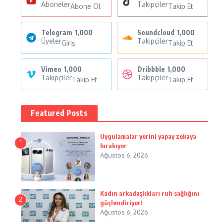
Aboneler
Takipçiler
Abone Ol
Takip Et
Telegram
1,000
Soundcloud
1,000
Üyeler
Takipçiler
Giriş
Takip Et
Vimeo
1,000
Dribbble
1,000
Takipçiler
Takipçiler
Takip Et
Takip Et
Featured Posts
Uygulamalar yerini yapay zekaya
1
bırakıyor
Ağustos 6, 2026
Kadın arkadaşlıkları ruh sağlığını
2
güçlendiriyor!
Ağustos 6, 2026