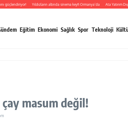
üçlendiriyor!
Yıldızların altında sinema keyfi Ormanya’da
Ata Yatırım Dış Tic
Gündem
Eğitim
Ekonomi
Sağlık
Spor
Teknoloji
Kült
l çay masum değil!
 pm