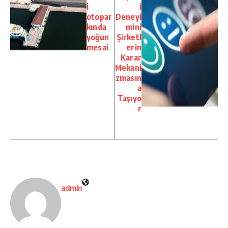
i
i
otopar
Deneyi
kında
mini
yoğun
Şirketl
mesai
erin
Karar
Mekani
zmasın
a
Taşıyo
r
admin