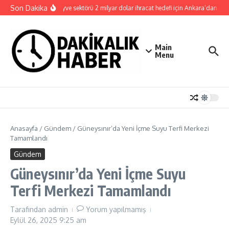
İçeriğe atla
Son Dakika
Kuru meyve sektörü 2 milyar dolar ihracat hedefi için Ankara’dan dest
Main
Menu
Anasayfa
/
Gündem
/
Güneysınır’da Yeni İçme Suyu Terfi Merkezi
Tamamlandı
Gündem
Güneysınır’da Yeni İçme Suyu
Terfi Merkezi Tamamlandı
Tarafından
admin
Yorum yapılmamış
Eylül 26, 2025
9:25 am