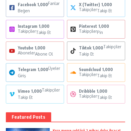
Fanlar
Facebook
1,000
X (Twitter)
1,000
Takipçiler
Beğen
Takip Et
Instagram
1,000
Pinterest
1,000
Takipçiler
Takipçiler
Takip Et
Pin
Takipçiler
Youtube
1,000
Tiktok
1,000
Aboneler
Abone Ol
Takip Et
Üyeler
Telegram
1,000
Soundcloud
1,000
Takipçiler
Giriş
Takip Et
Takipçiler
Vimeo
1,000
Dribbble
1,000
Takipçiler
Takip Et
Takip Et
Featured Posts
Kuru meyve sektörü 2 milyar dolar ihracat