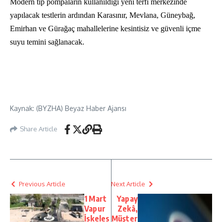
Modern tip pompaların kullanıldığı yeni terfi merkezinde
yapılacak testlerin ardından Karasınır, Mevlana, Güneybağ,
Emirhan ve Gürağaç mahallelerine kesintisiz ve güvenli içme
suyu temini sağlanacak.
Kaynak: (BYZHA) Beyaz Haber Ajansı
Share Article
Previous Article
Next Article
1 Mart
Yapay
Vapur
Zekâ,
İskeles
Müşter