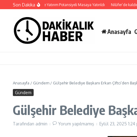
İçeriğe atla
Son Dakika
mana’nın Geleceği ve Yatırım Potansiyeli Masaya Yatırıldı
Nilüfer’de kaldırımlar
Anasayfa
Anasayfa
/
Gündem
/
Gülşehir Belediye Başkanı Erkan Çiftci’den Başk
Gündem
Gülşehir Belediye Başka
Tarafından
admin
Yorum yapılmamış
Eylül 23, 2025
1:24