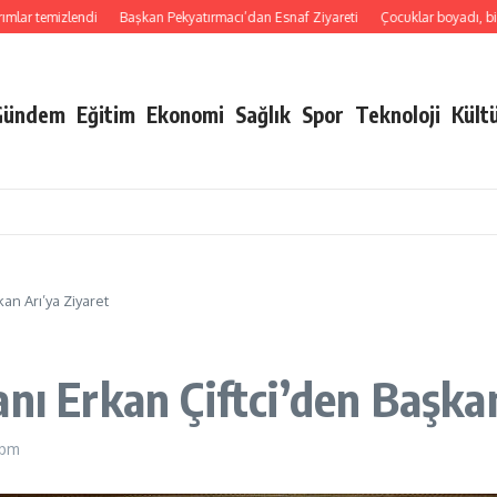
 temizlendi
Başkan Pekyatırmacı’dan Esnaf Ziyareti
Çocuklar boyadı, bir can
Gündem
Eğitim
Ekonomi
Sağlık
Spor
Teknoloji
Kült
an Arı’ya Ziyaret
nı Erkan Çiftci’den Başka
 pm