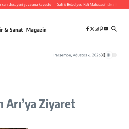
 dost yeni yuvasına kavuştu
Salihli Belediyesi Keli Mahallesi’nde 2 Bin 250 Ton 
ür & Sanat
Magazin
Perşembe, Ağustos 6, 2026
n Arı’ya Ziyaret