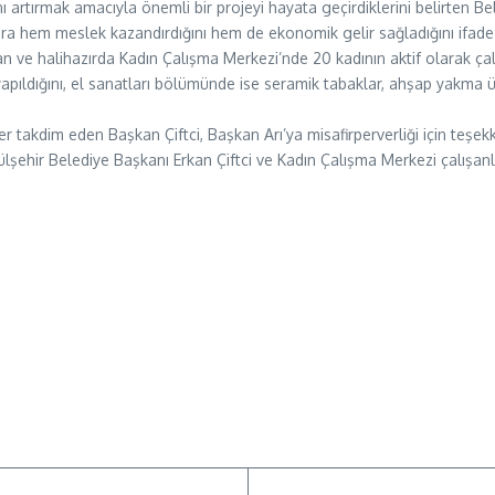
ı artırmak amacıyla önemli bir projeyi hayata geçirdiklerini belirten B
lara hem meslek kazandırdığını hem de ekonomik gelir sağladığını ifade
an ve halihazırda Kadın Çalışma Merkezi’nde 20 kadının aktif olarak çalı
n yapıldığını, el sanatları bölümünde ise seramik tabaklar, ahşap yakma ü
er takdim eden Başkan Çiftci, Başkan Arı’ya misafirperverliği için teşekk
ehir Belediye Başkanı Erkan Çiftci ve Kadın Çalışma Merkezi çalışanlar