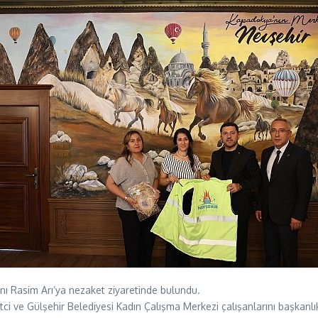
nı Rasim Arı’ya nezaket ziyaretinde bulundu.
ftci ve Gülşehir Belediyesi Kadın Çalışma Merkezi çalışanlarını başkan