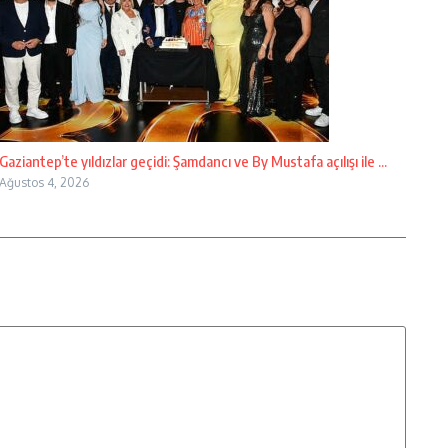
Gaziantep’te yıldızlar geçidi: Şamdancı ve By Mustafa açılışı ile ...
Ağustos 4, 2026