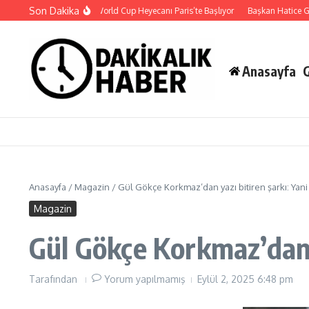
İçeriğe atla
Son Dakika
2026 PUBG Mobile World Cup Heyecanı Paris’te Başlıyor
Başkan Hatice Gençay’
Anasayfa
Anasayfa
/
Magazin
/
Gül Gökçe Korkmaz’dan yazı bitiren şarkı: Yani
Magazin
Gül Gökçe Korkmaz’dan y
Tarafından
Yorum yapılmamış
Eylül 2, 2025
6:48 pm