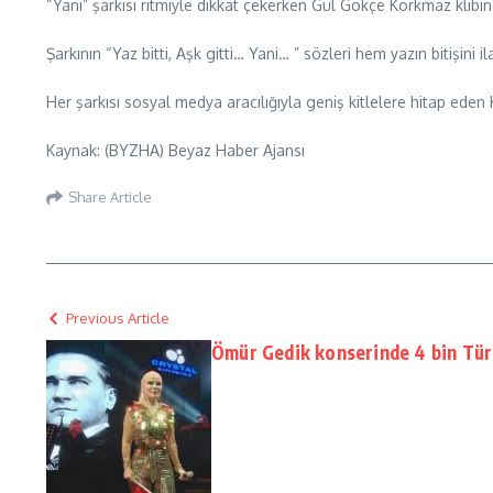
“Yani” şarkısı ritmiyle dikkat çekerken Gül Gökçe Korkmaz klibind
Şarkının “Yaz bitti, Aşk gitti… Yani… ” sözleri hem yazın bitişini
Her şarkısı sosyal medya aracılığıyla geniş kitlelere hitap ed
Kaynak: (BYZHA) Beyaz Haber Ajansı
Share Article
Previous Article
Ömür Gedik konserinde 4 bin Türk