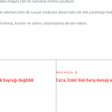
eki imajıyla tam bir karnaval esintisi yaşatıyor.
 ilan ederken hem de sosyal medyada akılda kalıcı bir etki yaratmayı hede
en Korkmaz, konser ve sahne çalışmalarına devam ediyor.
Next Article
 bayrağı dağıtıldı
Ceza, İzmir’den barış mesajı 