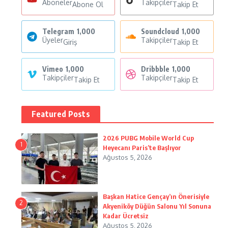
Aboneler
Takipçiler
Abone Ol
Takip Et
Telegram
1,000
Soundcloud
1,000
Üyeler
Takipçiler
Giriş
Takip Et
Vimeo
1,000
Dribbble
1,000
Takipçiler
Takipçiler
Takip Et
Takip Et
Featured Posts
2026 PUBG Mobile World Cup
1
Heyecanı Paris’te Başlıyor
Ağustos 5, 2026
Başkan Hatice Gençay’ın Önerisiyle
2
Akyeniköy Düğün Salonu Yıl Sonuna
Kadar Ücretsiz
Ağustos 5, 2026