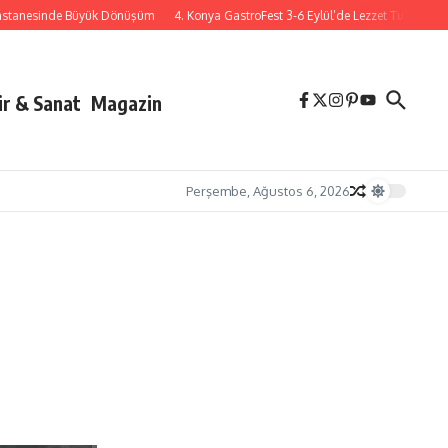
sinde Büyük Dönüşüm
4. Konya GastroFest 3-6 Eylül’de Lezzet Tutkunlarını Ağı
ür & Sanat
Magazin
Perşembe, Ağustos 6, 2026