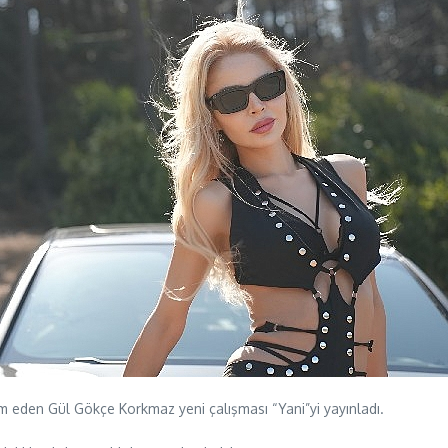
am eden Gül Gökçe Korkmaz yeni çalışması “Yani”yi yayınladı.