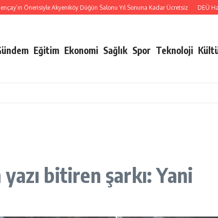
ın Önerisiyle Akyeniköy Düğün Salonu Yıl Sonuna Kadar Ücretsiz
DEÜ Hastane
Gündem
Eğitim
Ekonomi
Sağlık
Spor
Teknoloji
Kült
azı bitiren şarkı: Yani