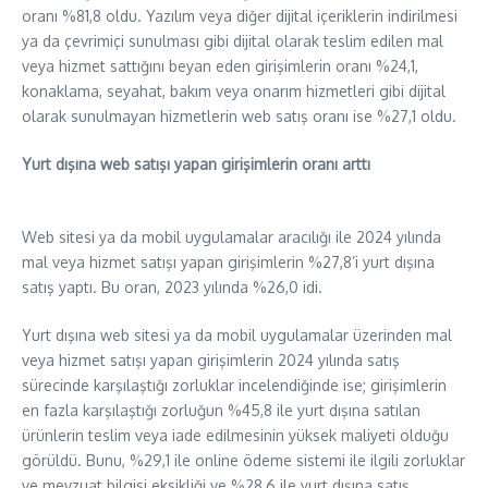
oranı %81,8 oldu. Yazılım veya diğer dijital içeriklerin indirilmesi
ya da çevrimiçi sunulması gibi dijital olarak teslim edilen mal
veya hizmet sattığını beyan eden girişimlerin oranı %24,1,
konaklama, seyahat, bakım veya onarım hizmetleri gibi dijital
olarak sunulmayan hizmetlerin web satış oranı ise %27,1 oldu.
Yurt dışına web satışı yapan girişimlerin oranı arttı
Web sitesi ya da mobil uygulamalar aracılığı ile 2024 yılında
mal veya hizmet satışı yapan girişimlerin %27,8’i yurt dışına
satış yaptı. Bu oran, 2023 yılında %26,0 idi.
Yurt dışına web sitesi ya da mobil uygulamalar üzerinden mal
veya hizmet satışı yapan girişimlerin 2024 yılında satış
sürecinde karşılaştığı zorluklar incelendiğinde ise; girişimlerin
en fazla karşılaştığı zorluğun %45,8 ile yurt dışına satılan
ürünlerin teslim veya iade edilmesinin yüksek maliyeti olduğu
görüldü. Bunu, %29,1 ile online ödeme sistemi ile ilgili zorluklar
ve mevzuat bilgisi eksikliği ve %28,6 ile yurt dışına satış