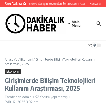
İçeriğe atla
Son Dakika
Osmangazi’de Geleceğin Yüzücüleri Sertifikalarını Aldı
Konya Bisiklet 
Main
Menu
Anasayfa
/
Ekonomi
/
Girişimlerde Bilişim Teknolojileri Kullanım
Araştırması, 2025
Ekonomi
Girişimlerde Bilişim Teknolojileri
Kullanım Araştırması, 2025
Tarafından
admin
Yorum yapılmamış
Eylül 12, 2025
3:02 pm