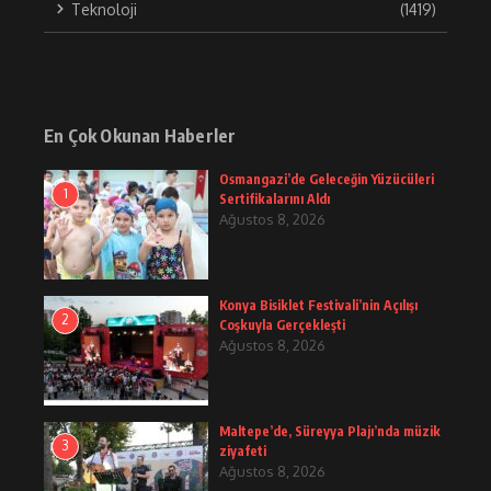
Teknoloji
(1419)
En Çok Okunan Haberler
Osmangazi’de Geleceğin Yüzücüleri
1
Sertifikalarını Aldı
Ağustos 8, 2026
Konya Bisiklet Festivali’nin Açılışı
2
Coşkuyla Gerçekleşti
Ağustos 8, 2026
Maltepe’de, Süreyya Plajı’nda müzik
3
ziyafeti
Ağustos 8, 2026