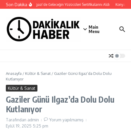
İçeriğe atla
Son Dakika
Osmangazi’de Geleceğin Yüzücüleri Sertifikalarını Aldı
Konya Bisik
Main
Menu
Anasayfa
/
Kültür & Sanat
/
Gaziler Günü Ilgaz’da Dolu Dolu
Kutlanıyor
Kültür & Sanat
Gaziler Günü Ilgaz’da Dolu Dolu
Kutlanıyor
Tarafından
admin
Yorum yapılmamış
Eylül 19, 2025
5:25 pm