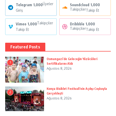
Üyeler
Telegram
1,000
Soundcloud
1,000
Takipçiler
Giriş
Takip Et
Takipçiler
Vimeo
1,000
Dribbble
1,000
Takipçiler
Takip Et
Takip Et
Featured Posts
Osmangazi’de Geleceğin Yüzücüleri
1
Sertifikalarını Aldı
Ağustos 8, 2026
Konya Bisiklet Festivali’nin Açılışı Coşkuyla
2
Gerçekleşti
Ağustos 8, 2026