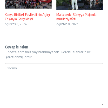
Konya Bisiklet Festivali’nin Açılışı
Maltepe’de, Süreyya Plajı’nda
Coşkuyla Gerçekleşti
müzik ziyafeti
Ağustos 8, 2026
Ağustos 8, 2026
Cevap bırakın
E-posta adresiniz yayınlanmayacak.
Gerekli alanlar
*
ile
işaretlenmişlerdir