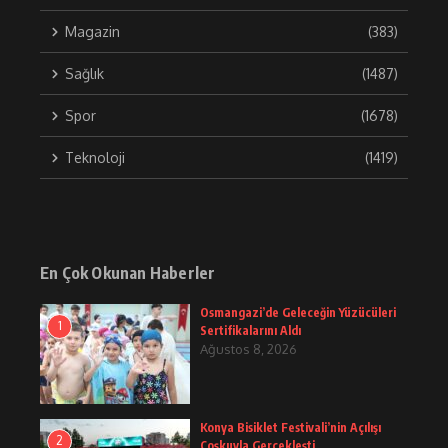
Magazin
(383)
Sağlık
(1487)
Spor
(1678)
Teknoloji
(1419)
En Çok Okunan Haberler
Osmangazi’de Geleceğin Yüzücüleri
1
Sertifikalarını Aldı
Ağustos 8, 2026
Konya Bisiklet Festivali’nin Açılışı
2
Coşkuyla Gerçekleşti