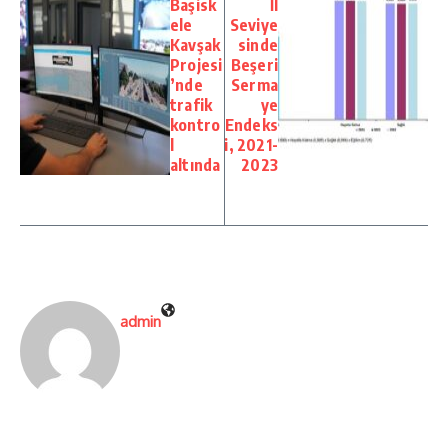
Başisk
İl
ele
Seviye
Kavşak
sinde
Projesi
Beşeri
’nde
Serma
trafik
ye
kontro
Endeks
l
i, 2021-
altında
2023
admin