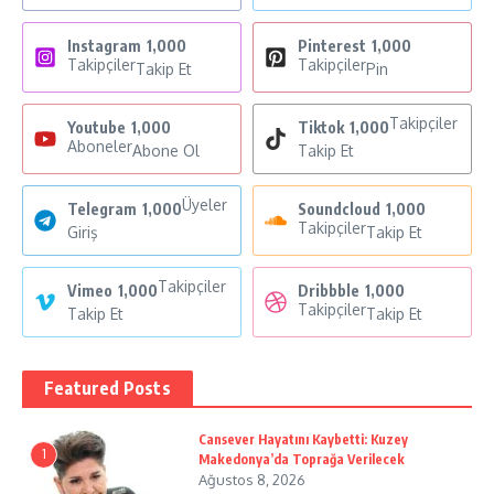
Instagram
1,000
Pinterest
1,000
Takipçiler
Takipçiler
Takip Et
Pin
Takipçiler
Youtube
1,000
Tiktok
1,000
Aboneler
Abone Ol
Takip Et
Üyeler
Telegram
1,000
Soundcloud
1,000
Takipçiler
Giriş
Takip Et
Takipçiler
Vimeo
1,000
Dribbble
1,000
Takipçiler
Takip Et
Takip Et
Featured Posts
Cansever Hayatını Kaybetti: Kuzey
1
Makedonya’da Toprağa Verilecek
Ağustos 8, 2026