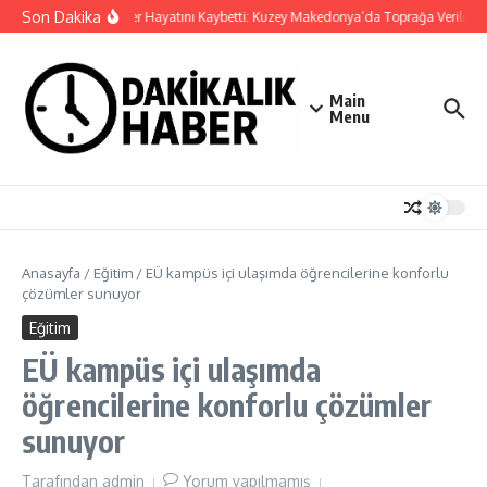
İçeriğe atla
Son Dakika
Cansever Hayatını Kaybetti: Kuzey Makedonya’da Toprağa Verilecek
Main
Menu
Anasayfa
/
Eğitim
/
EÜ kampüs içi ulaşımda öğrencilerine konforlu
çözümler sunuyor
Eğitim
EÜ kampüs içi ulaşımda
öğrencilerine konforlu çözümler
sunuyor
Tarafından
admin
Yorum yapılmamış