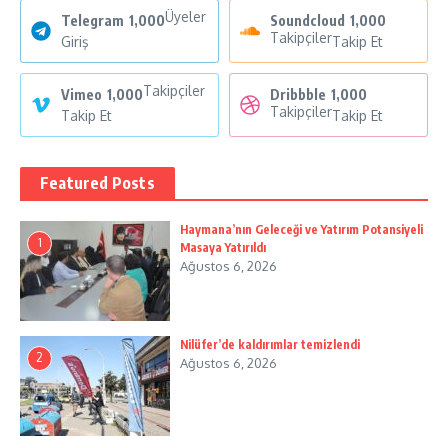
Üyeler
Telegram
1,000
Soundcloud
1,000
Takipçiler
Giriş
Takip Et
Takipçiler
Vimeo
1,000
Dribbble
1,000
Takipçiler
Takip Et
Takip Et
Featured Posts
Haymana’nın Geleceği ve Yatırım Potansiyeli
1
Masaya Yatırıldı
Ağustos 6, 2026
Nilüfer’de kaldırımlar temizlendi
2
Ağustos 6, 2026