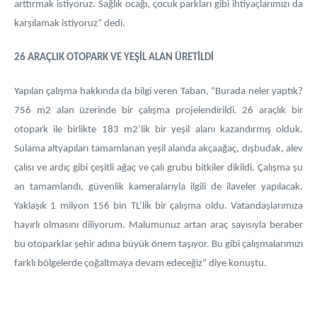
arttırmak istiyoruz. Sağlık ocağı, çocuk parkları gibi ihtiyaçlarımızı da
karşılamak istiyoruz” dedi.
26 ARAÇLIK OTOPARK VE YEŞİL ALAN ÜRETİLDİ
Yapılan çalışma hakkında da bilgi veren Taban, “Burada neler yaptık?
756 m2 alan üzerinde bir çalışma projelendirildi. 26 araçlık bir
otopark ile birlikte 183 m2’lik bir yeşil alanı kazandırmış olduk.
Sulama altyapıları tamamlanan yeşil alanda akçaağaç, dışbudak, alev
çalısı ve ardıç gibi çeşitli ağaç ve çalı grubu bitkiler dikildi. Çalışma şu
an tamamlandı, güvenlik kameralarıyla ilgili de ilaveler yapılacak.
Yaklaşık 1 milyon 156 bin TL’lik bir çalışma oldu. Vatandaşlarımıza
hayırlı olmasını diliyorum. Malumunuz artan araç sayısıyla beraber
bu otoparklar şehir adına büyük önem taşıyor. Bu gibi çalışmalarımızı
farklı bölgelerde çoğaltmaya devam edeceğiz” diye konuştu.