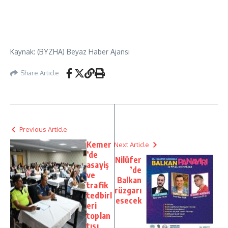
Kaynak: (BYZHA) Beyaz Haber Ajansı
Share Article
Previous Article
Kemer
Next Article
’de
Nilüfer
asayiş
’de
ve
Balkan
trafik
rüzgarı
tedbirl
esecek
eri
toplan
tısı