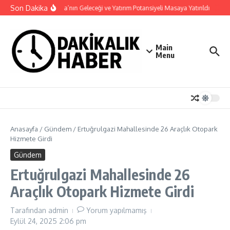
İçeriğe atla
Son Dakika
Haymana’nın Geleceği ve Yatırım Potansiyeli Masaya Yatırıldı
Nilü
Main
Menu
Anasayfa
/
Gündem
/
Ertuğrulgazi Mahallesinde 26 Araçlık Otopark
Hizmete Girdi
Gündem
Ertuğrulgazi Mahallesinde 26
Araçlık Otopark Hizmete Girdi
Tarafından
admin
Yorum yapılmamış
Eylül 24, 2025
2:06 pm