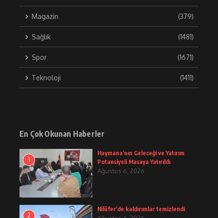
Magazin
(379)
Sağlık
(1481)
Spor
(1671)
Teknoloji
(1411)
En Çok Okunan Haberler
Haymana’nın Geleceği ve Yatırım
1
Potansiyeli Masaya Yatırıldı
Ağustos 6, 2026
Nilüfer’de kaldırımlar temizlendi
2