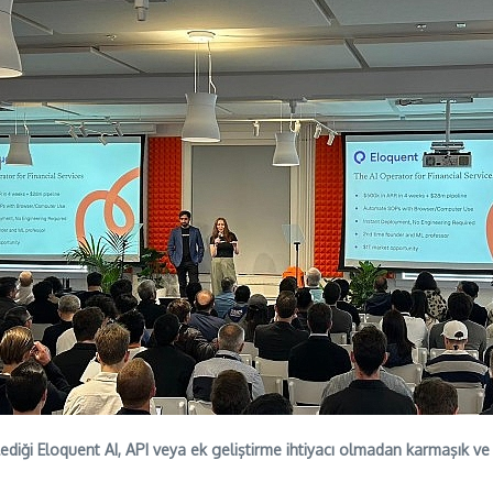
iği Eloquent AI, API veya ek geliştirme ihtiyacı olmadan karmaşık ve r