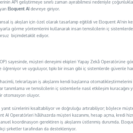
iplerinin API geliştirmeye sınırlı zaman ayırabilmesi nedeniyle çoğunlu
ayan
Eloquent AI
devreye giriyor.
ansal iş akışları için özel olarak tasarlanıp eğitildi ve Eloquent AI’nin
sayarla görme yöntemlerini kullanarak insan temsilcilerin iç sistemlerde
suz biçimdetaklit ediyor.
OP) sayesinde, müşteri deneyimi ekipleri Yapay Zekâ Operatörüne göre
de öğreniyor ve uyguluyor, tıpkı bir insan gibi iç sistemlerde güvenle ha
cimli, tekrarlayan iş akışlarını kendi başlarına otomatikleştirmelerini
ar tanımlama ve temsilcilerin iç sistemlerle nasıl etkileşim kuracağını 
bir otomasyon oluyor.
 yanıt sürelerini kısaltabiliyor ve doğruluğu artırabiliyor; böylece mü
I Operatörleri hâlihazırda müşteri kazanımı, hesap açma, kredi hizmetle
da manuel koordinasyon gerektiren iş akışlarını üstlenmiş durumda. Elo
kçi şirketler tarafından da destekleniyor.