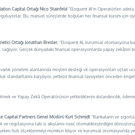
ation Capital Ortağı Nico Stainfeld
“Eloquent AI’ın Operatörleri adeta in
 uyguluyorlar. Bu, manuel süreçlerde boğulan her finansal kurum için oyu
netici Ortağı Jonathan Bresler
, “Eloquent AI, kurumsal otomasyona bak
 sağlıyor. Gerçek dünyadaki finansal operasyonlarda yapay zekânın bu
e varlık yönetimi alanlarında müşteri desteği ve operasyonları uçtan uc
k standartlarını karşılıyor, yetkisiz finansal tavsiyeleri önceden enge
yütmek ve Yapay Zekâ Operatörünün yetkinliklerini dolandırıcılık, ödemel
e Capital Partners Genel Müdürü Kurt Schmidt
“Bankaların ve sigorta ş
 ve regülasyona tabi iş akışlarını nasıl otomatikleştirdiğini dönüştü
urken hızlı ölçeklenmeyi mümkün kılıyor ve kurumsal otomasyonda yeni 