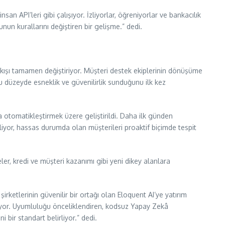
san API’leri gibi çalışıyor. İzliyorlar, öğreniyorlar ve bankacılık
nun kurallarını değiştiren bir gelişme.” dedi.
ışı tamamen değiştiriyor. Müşteri destek ekiplerinin dönüşüme
 düzeyde esneklik ve güvenilirlik sunduğunu ilk kez
a otomatikleştirmek üzere geliştirildi. Daha ilk günden
lliyor, hassas durumda olan müşterileri proaktif biçimde tespit
er, kredi ve müşteri kazanımı gibi yeni dikey alanlara
irketlerinin güvenilir bir ortağı olan Eloquent AI’ye yatırım
rüyor. Uyumluluğu önceliklendiren, kodsuz Yapay Zekâ
bir standart belirliyor.” dedi.