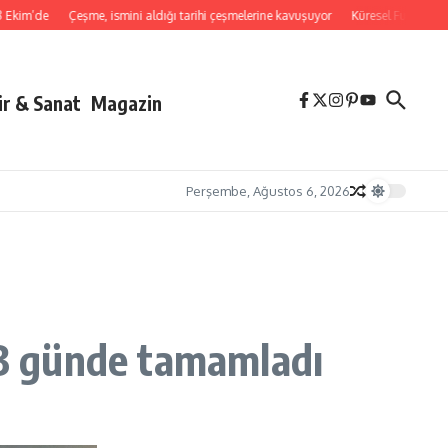
m’de
Çeşme, ismini aldığı tarihi çeşmelerine kavuşuyor
Küresel Futbol Ekonom
ür & Sanat
Magazin
Perşembe, Ağustos 6, 2026
ı 3 günde tamamladı