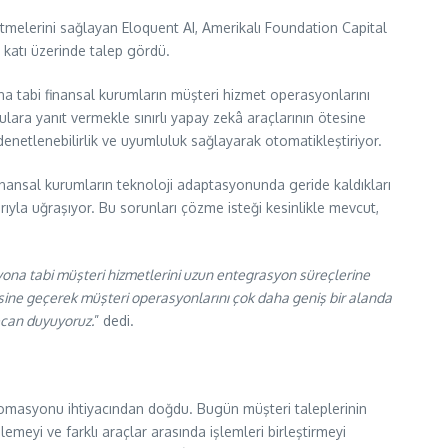
etmelerini sağlayan Eloquent AI, Amerikalı Foundation Capital
2 katı üzerinde talep gördü.
na tabi finansal kurumların müşteri hizmet operasyonlarını
lara yanıt vermekle sınırlı yapay zekâ araçlarının ötesine
denetlenebilirlik ve uyumluluk sağlayarak otomatikleştiriyor.
inansal kurumların teknoloji adaptasyonunda geride kaldıkları
ıyla uğraşıyor. Bu sorunları çözme isteği kesinlikle mevcut,
yona tabi müşteri hizmetlerini uzun entegrasyon süreçlerine
sine geçerek müşteri operasyonlarını çok daha geniş bir alanda
ecan duyuyoruz.
” dedi.
tomasyonu ihtiyacından doğdu. Bugün müşteri taleplerinin
emeyi ve farklı araçlar arasında işlemleri birleştirmeyi