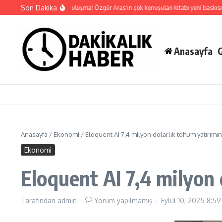
İçeriğe atla
Son Dakika
Bodrum’da anlamlı buluşma! Özgür Aras’ın çok konuşulan kitabı yeni baskısını Tit
Anasayfa
Anasayfa
/
Ekonomi
/
Eloquent AI 7,4 milyon dolarlık tohum yatırım
Ekonomi
Eloquent AI 7,4 milyon
Tarafından
admin
Yorum yapılmamış
Eylül 10, 2025
8:59