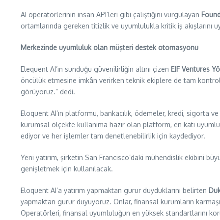
AI operatörlerinin insan API’leri gibi çalıştığını vurgulayan
Found
ortamlarında gereken titizlik ve uyumlulukla kritik iş akışlarını
Merkezinde uyumluluk olan müşteri destek otomasyonu
Elequent AI’ın sunduğu güvenilirliğin altını çizen
EJF Ventures Yö
öncülük etmesine imkân verirken teknik ekiplere de tam kontrol
görüyoruz.” dedi.
Eloquent AI’ın platformu, bankacılık, ödemeler, kredi, sigorta v
kurumsal ölçekte kullanıma hazır olan platform, en katı uyumlulu
ediyor ve her işlemler tam denetlenebilirlik için kaydediyor.
Yeni yatırım, şirketin San Francisco’daki mühendislik ekibini bü
genişletmek için kullanılacak.
Eloquent AI’a yatırım yapmaktan gurur duyduklarını belirten
Duk
yapmaktan gurur duyuyoruz. Onlar, finansal kurumların karmaşık
Operatörleri, finansal uyumluluğun en yüksek standartlarını kor