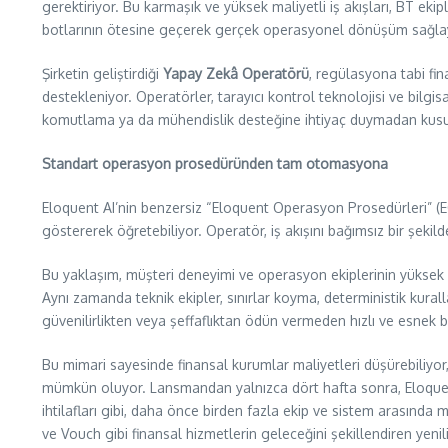
gerektiriyor. Bu karmaşık ve yüksek maliyetli iş akışları, BT ek
botlarının ötesine geçerek gerçek operasyonel dönüşüm sağl
Şirketin geliştirdiği
Yapay Zekâ Operatörü
, regülasyona tabi fin
destekleniyor. Operatörler, tarayıcı kontrol teknolojisi ve bilgi
komutlama ya da mühendislik desteğine ihtiyaç duymadan kusur
Standart operasyon prosedüründen tam otomasyona
Eloquent AI’nin benzersiz “Eloquent Operasyon Prosedürleri” (E
göstererek öğretebiliyor. Operatör, iş akışını bağımsız bir şekil
Bu yaklaşım, müşteri deneyimi ve operasyon ekiplerinin yüksek ha
Aynı zamanda teknik ekipler, sınırlar koyma, deterministik kurall
güvenilirlikten veya şeffaflıktan ödün vermeden hızlı ve esnek 
Bu mimari sayesinde finansal kurumlar maliyetleri düşürebiliyor,
mümkün oluyor. Lansmandan yalnızca dört hafta sonra, Eloquent A
ihtilafları gibi, daha önce birden fazla ekip ve sistem arasın
ve Vouch gibi finansal hizmetlerin geleceğini şekillendiren yenili