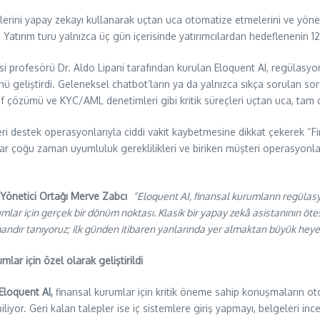
eçlerini yapay zekayı kullanarak uçtan uca otomatize etmelerini ve yön
 Yatırım turu yalnızca üç gün içerisinde yatırımcılardan hedeflenenin 1
i profesörü Dr. Aldo Lipani tarafından kurulan Eloquent AI, regülasyo
geliştirdi. Geleneksel chatbot’ların ya da yalnızca sıkça sorulan soru
ilaf çözümü ve KYC/AML denetimleri gibi kritik süreçleri uçtan uca, tam 
ri destek operasyonlarıyla ciddi vakit kaybetmesine dikkat çekerek “F
lar çoğu zaman uyumluluk gereklilikleri ve biriken müşteri operasyonlar
Yönetici Ortağı Merve Zabcı
“Eloquent AI, finansal kurumların regülas
ar için gerçek bir dönüm noktası. Klasik bir yapay zekâ asistanının öte
mandır tanıyoruz; ilk günden itibaren yanlarında yer almaktan büyük hey
ar için özel olarak geliştirildi
Eloquent AI,
finansal kurumlar için kritik öneme sahip konuşmaların o
yor. Geri kalan talepler ise iç sistemlere giriş yapmayı, belgeleri incel