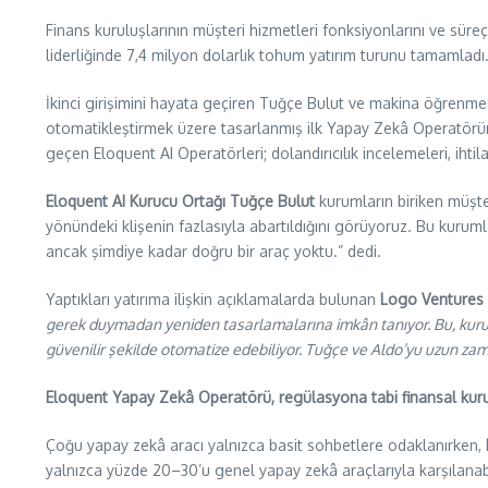
Finans kuruluşlarının müşteri hizmetleri fonksiyonlarını ve sür
liderliğinde 7,4 milyon dolarlık tohum yatırım turunu tamamladı.
İkinci girişimini hayata geçiren Tuğçe Bulut ve makina öğrenmes
otomatikleştirmek üzere tasarlanmış ilk Yapay Zekâ Operatörünü 
geçen Eloquent AI Operatörleri; dolandırıcılık incelemeleri, iht
Eloquent AI Kurucu Ortağı Tuğçe Bulut
kurumların biriken müşte
yönündeki klişenin fazlasıyla abartıldığını görüyoruz. Bu kurum
ancak şimdiye kadar doğru bir araç yoktu.” dedi.
Yaptıkları yatırıma ilişkin açıklamalarda bulunan
Logo Ventures 
gerek duymadan yeniden tasarlamalarına imkân tanıyor. Bu, kuruml
güvenilir şekilde otomatize edebiliyor. Tuğçe ve Aldo’yu uzun za
Eloquent Yapay Zekâ Operatörü, regülasyona tabi finansal kuruml
Çoğu yapay zekâ aracı yalnızca basit sohbetlere odaklanırken,
yalnızca yüzde 20–30’u genel yapay zekâ araçlarıyla karşılanabili