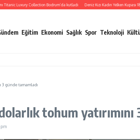
anic Luxury Collection Bodrum’da kutladı
Deniz Kızı Kadın Yelken Kupası 18 Eki
Gündem
Eğitim
Ekonomi
Sağlık
Spor
Teknoloji
Kült
ını 3 günde tamamladı
 dolarlık tohum yatırımın
 pm