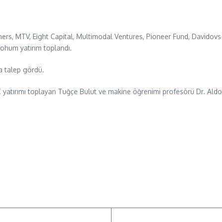
rtners, MTV, Eight Capital, Multimodal Ventures, Pioneer Fund, Davidov
tohum yatırım toplandı.
la talep gördü.
C yatırımı toplayan Tuğçe Bulut ve makine öğrenimi profesörü Dr. Aldo L