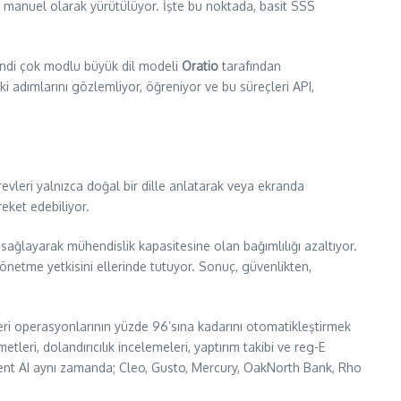
kla manuel olarak yürütülüyor. İşte bu noktada, basit SSS
 kendi çok modlu büyük dil modeli
Oratio
tarafından
ki adımlarını gözlemliyor, öğreniyor ve bu süreçleri API,
vleri yalnızca doğal bir dille anlatarak veya ekranda
reket edebiliyor.
 sağlayarak mühendislik kapasitesine olan bağımlılığı azaltıyor.
yönetme yetkisini ellerinde tutuyor. Sonuç, güvenlikten,
şteri operasyonlarının yüzde 96’sına kadarını otomatikleştirmek
ri, dolandırıcılık incelemeleri, yaptırım takibi ve reg-E
quent AI aynı zamanda; Cleo, Gusto, Mercury, OakNorth Bank, Rho