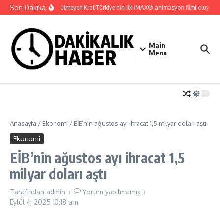
İçeriğe atla
Son Dakika
Gupi ve Gülmeyen Kral Türkiye’nin ilk IMAX® animasyon filmi oluyor
Main
Menu
Anasayfa
/
Ekonomi
/
EİB’nin ağustos ayı ihracat 1,5 milyar doları aştı
Ekonomi
EİB’nin ağustos ayı ihracat 1,5
milyar doları aştı
Tarafından
admin
Yorum yapılmamış
Eylül 4, 2025
10:18 am