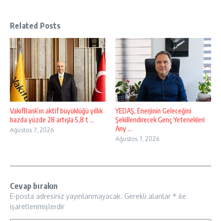
Related Posts
VakıfBank’ın aktif büyüklüğü yıllık
YEDAŞ, Enerjinin Geleceğini
bazda yüzde 28 artışla 5,8 t ...
Şekillendirecek Genç Yetenekleri
Arıy ...
Ağustos 7, 2026
Ağustos 7, 2026
Cevap bırakın
E-posta adresiniz yayınlanmayacak.
Gerekli alanlar
*
ile
işaretlenmişlerdir