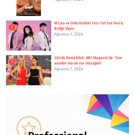
M Lisa ve Dolu Kadehi Ters Tut’tan Yeni İş
2
Birliği: Vişne
Ağustos 7, 2026
Gözde Demirbilek, NR1 Magazin’de: ‘Son
3
assolist olarak var olacağım!’
Ağustos 7, 2026