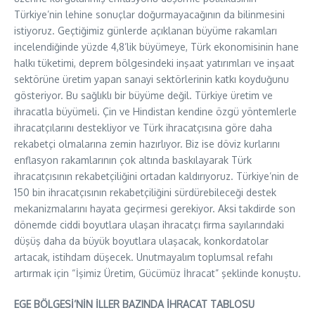
Türkiye’nin lehine sonuçlar doğurmayacağının da bilinmesini
istiyoruz. Geçtiğimiz günlerde açıklanan büyüme rakamları
incelendiğinde yüzde 4,8’lik büyümeye, Türk ekonomisinin hane
halkı tüketimi, deprem bölgesindeki inşaat yatırımları ve inşaat
sektörüne üretim yapan sanayi sektörlerinin katkı koyduğunu
gösteriyor. Bu sağlıklı bir büyüme değil. Türkiye üretim ve
ihracatla büyümeli. Çin ve Hindistan kendine özgü yöntemlerle
ihracatçılarını destekliyor ve Türk ihracatçısına göre daha
rekabetçi olmalarına zemin hazırlıyor. Biz ise döviz kurlarını
enflasyon rakamlarının çok altında baskılayarak Türk
ihracatçısının rekabetçiliğini ortadan kaldırıyoruz. Türkiye’nin de
150 bin ihracatçısının rekabetçiliğini sürdürebileceği destek
mekanizmalarını hayata geçirmesi gerekiyor. Aksi takdirde son
dönemde ciddi boyutlara ulaşan ihracatçı firma sayılarındaki
düşüş daha da büyük boyutlara ulaşacak, konkordatolar
artacak, istihdam düşecek. Unutmayalım toplumsal refahı
artırmak için “İşimiz Üretim, Gücümüz İhracat” şeklinde konuştu.
EGE BÖLGESİ’NİN İLLER BAZINDA İHRACAT TABLOSU