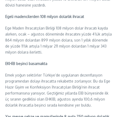
dövizi hanesine yazdırdı.
Egeli madencilerden 108 milyon dolarlık ihracat
Ege Maden İhracatçıları Birliği 108 milyon dolar ihracatı kayda
alırken, ocak – ağustos döneminde ihracatını yüzde 4’lük artışla
864 milyon dolardan 899 milyon dolara, son 1 yıllık dönemde
de yüzde 11’lik artışla 1 milyar 211 milyon dolardan 1 milyar 343
milyon dolara ilerletti.
EKHİB beşinci basamakta
Emek yoğun sektörler Türkiye’de uygulanan dezenflasyon
programından dolayı ihracatta rekabette zorlanıyor. Bu da Ege
Hazır Giyim ve Konfeksiyon İhracatçıları Birliği’nin ihracat
performansına yansıyor. Geçtiğimiz yıllarda EİB bünyesinde ilk
üç sıranın gediklisi olan EHKİB, ağustos ayında 100,6 milyon
dolarlık ihracatla beşinci sırada kendisine yer buldu.
Yaş meyve sebze ve mamullerinde 8 ayda 750 milyon dolarlık