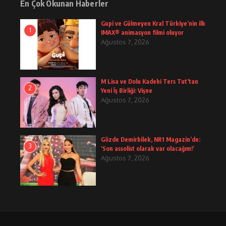
En Çok Okunan Haberler
Gupi ve Gülmeyen Kral Türkiye’nin ilk
1
IMAX® animasyon filmi oluyor
Ağustos 7, 2026
M Lisa ve Dolu Kadehi Ters Tut’tan
2
Yeni İş Birliği: Vişne
Ağustos 7, 2026
Gözde Demirbilek, NR1 Magazin’de:
3
‘Son assolist olarak var olacağım!’
Ağustos 7, 2026