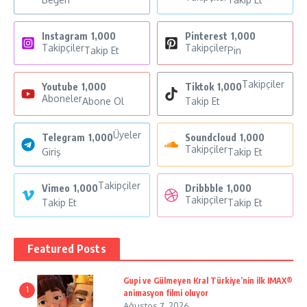
Instagram
1,000
Pinterest
1,000
Takipçiler
Takipçiler
Takip Et
Pin
Takipçiler
Youtube
1,000
Tiktok
1,000
Aboneler
Abone Ol
Takip Et
Üyeler
Telegram
1,000
Soundcloud
1,000
Takipçiler
Giriş
Takip Et
Takipçiler
Vimeo
1,000
Dribbble
1,000
Takipçiler
Takip Et
Takip Et
Featured Posts
Gupi ve Gülmeyen Kral Türkiye’nin ilk IMAX®
1
animasyon filmi oluyor
Ağustos 7, 2026