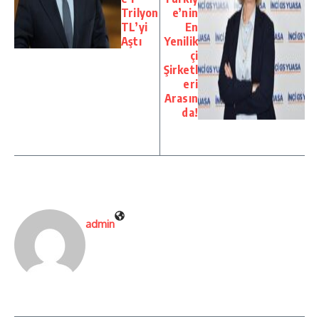
Trilyon
e’nin
TL’yi
En
Aştı
Yenilik
çi
Şirketl
eri
Arasın
da!
admin