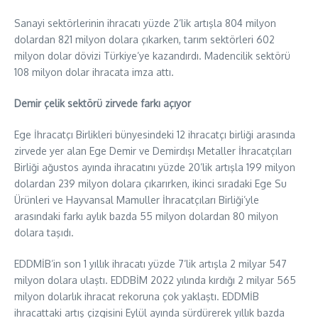
Sanayi sektörlerinin ihracatı yüzde 2’lik artışla 804 milyon
dolardan 821 milyon dolara çıkarken, tarım sektörleri 602
milyon dolar dövizi Türkiye’ye kazandırdı. Madencilik sektörü
108 milyon dolar ihracata imza attı.
Demir çelik sektörü zirvede farkı açıyor
Ege İhracatçı Birlikleri bünyesindeki 12 ihracatçı birliği arasında
zirvede yer alan Ege Demir ve Demirdışı Metaller İhracatçıları
Birliği ağustos ayında ihracatını yüzde 20’lik artışla 199 milyon
dolardan 239 milyon dolara çıkarırken, ikinci sıradaki Ege Su
Ürünleri ve Hayvansal Mamuller İhracatçıları Birliği’yle
arasındaki farkı aylık bazda 55 milyon dolardan 80 milyon
dolara taşıdı.
EDDMİB’in son 1 yıllık ihracatı yüzde 7’lik artışla 2 milyar 547
milyon dolara ulaştı. EDDBİM 2022 yılında kırdığı 2 milyar 565
milyon dolarlık ihracat rekoruna çok yaklaştı. EDDMİB
ihracattaki artış çizgisini Eylül ayında sürdürerek yıllık bazda