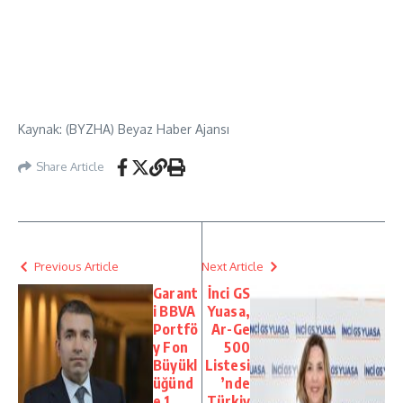
Kaynak: (BYZHA) Beyaz Haber Ajansı
Share Article
Previous Article
Next Article
Garant
İnci GS
i BBVA
Yuasa,
Portfö
Ar-Ge
y Fon
500
Büyükl
Listesi
üğünd
’nde
e 1
Türkiy