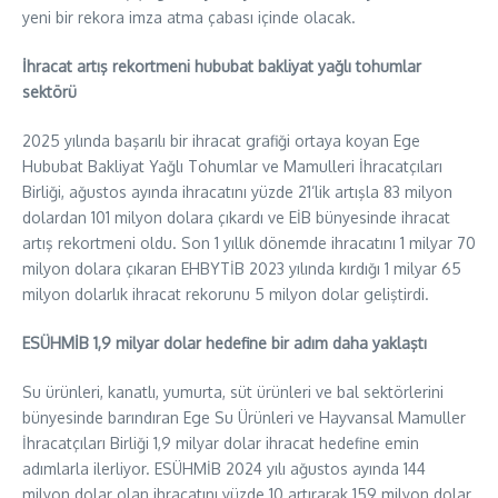
yeni bir rekora imza atma çabası içinde olacak.
İhracat artış rekortmeni hububat bakliyat yağlı tohumlar
sektörü
2025 yılında başarılı bir ihracat grafiği ortaya koyan Ege
Hububat Bakliyat Yağlı Tohumlar ve Mamulleri İhracatçıları
Birliği, ağustos ayında ihracatını yüzde 21’lik artışla 83 milyon
dolardan 101 milyon dolara çıkardı ve EİB bünyesinde ihracat
artış rekortmeni oldu. Son 1 yıllık dönemde ihracatını 1 milyar 70
milyon dolara çıkaran EHBYTİB 2023 yılında kırdığı 1 milyar 65
milyon dolarlık ihracat rekorunu 5 milyon dolar geliştirdi.
ESÜHMİB 1,9 milyar dolar hedefine bir adım daha yaklaştı
Su ürünleri, kanatlı, yumurta, süt ürünleri ve bal sektörlerini
bünyesinde barındıran Ege Su Ürünleri ve Hayvansal Mamuller
İhracatçıları Birliği 1,9 milyar dolar ihracat hedefine emin
adımlarla ilerliyor. ESÜHMİB 2024 yılı ağustos ayında 144
milyon dolar olan ihracatını yüzde 10 artırarak 159 milyon dolar