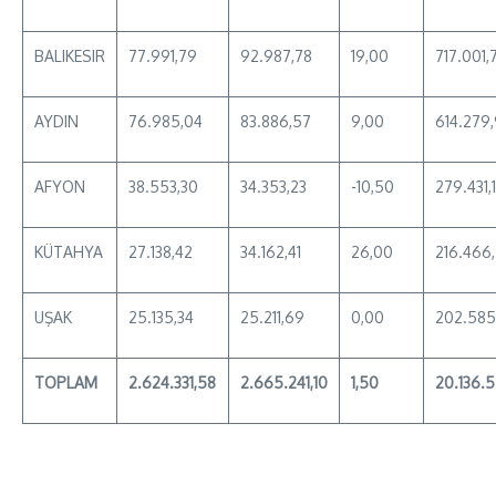
BALIKESIR
77.991,79
92.987,78
19,00
717.001,
AYDIN
76.985,04
83.886,57
9,00
614.279
AFYON
38.553,30
34.353,23
-10,50
279.431,
KÜTAHYA
27.138,42
34.162,41
26,00
216.466
UŞAK
25.135,34
25.211,69
0,00
202.585
TOPLAM
2.624.331,58
2.665.241,10
1,50
20.136.