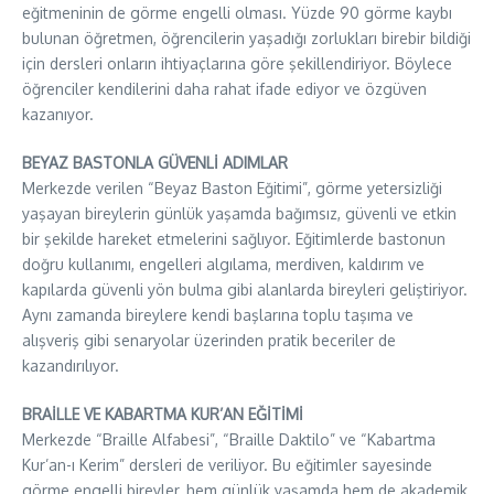
eğitmeninin de görme engelli olması. Yüzde 90 görme kaybı
bulunan öğretmen, öğrencilerin yaşadığı zorlukları birebir bildiği
için dersleri onların ihtiyaçlarına göre şekillendiriyor. Böylece
öğrenciler kendilerini daha rahat ifade ediyor ve özgüven
kazanıyor.
BEYAZ BASTONLA GÜVENLİ ADIMLAR
Merkezde verilen “Beyaz Baston Eğitimi”, görme yetersizliği
yaşayan bireylerin günlük yaşamda bağımsız, güvenli ve etkin
bir şekilde hareket etmelerini sağlıyor. Eğitimlerde bastonun
doğru kullanımı, engelleri algılama, merdiven, kaldırım ve
kapılarda güvenli yön bulma gibi alanlarda bireyleri geliştiriyor.
Aynı zamanda bireylere kendi başlarına toplu taşıma ve
alışveriş gibi senaryolar üzerinden pratik beceriler de
kazandırılıyor.
BRAİLLE VE KABARTMA KUR’AN EĞİTİMİ
Merkezde “Braille Alfabesi”, “Braille Daktilo” ve “Kabartma
Kur’an-ı Kerim” dersleri de veriliyor. Bu eğitimler sayesinde
görme engelli bireyler, hem günlük yaşamda hem de akademik