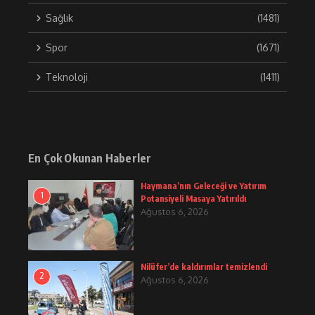
Sağlık
(1481)
Spor
(1671)
Teknoloji
(1411)
En Çok Okunan Haberler
Haymana’nın Geleceği ve Yatırım
1
Potansiyeli Masaya Yatırıldı
Ağustos 6, 2026
Nilüfer’de kaldırımlar temizlendi
2
Ağustos 6, 2026