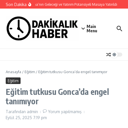
İçeriğe atla
Son Dakika
Haymana’nın Geleceği ve Yatırım Potansiyeli Masaya Yatırıldı
Nilü
Main
Menu
Anasayfa
/
Eğitim
/
Eğitim tutkusu Gonca’da engel tanımıyor
Eğitim
Eğitim tutkusu Gonca’da engel
tanımıyor
Tarafından
admin
Yorum yapılmamış
Eylül 25, 2025
7:19 pm