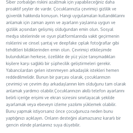
Siber zorbalığın riskini azaltmak için yapabileceğiniz daha
proaktif şeyler de vardır. Çocuklarınızla çevrimiçi gizlilik ve
güvenlik hakkında konuşun. Hangi uygulamaları kullandıklarını
anlamak için zaman ayırın ve ayarların yaşlarına uygun ve
gizlilik açısından gelişmiş olduğundan emin olun. Sosyal
medya sitelerinde ve oyun platformlarında vakit geçirmenin
risklerini ve cinsel şantaj ve deepfake çıplak fotoğraflar gibi
tehditleri bildiklerinden emin olun
.
Çevrimiçi etkileşimde
bulundukları herkese, özellikle de yüz yüze tanışmadıkları
kişilere karşı sağlıklı bir şüphecilik geliştirmeleri gerekir.
Yabancılardan gelen istenmeyen arkadaşlık istekleri hemen
reddedilmelidir. Bunun bir parçası olarak, çocuklarınızın
çevrimiçi ve çevrim dışı arkadaşlarının kim olduğunu tam olarak
anlamak yardımcı olabilir.Çocuklarınızın akıllı telefon ayarlarını
belirli içeriğe erişimi ve ekran süresini sınırlayacak şekilde
ayarlamak veya ebeveyn izleme yazılımı yüklemek olabilir.
Bunu yapmak istiyorsanız önce çocuğunuza neden bunu
yaptığınızı açıklayın. Onların desteğini alamazsanız kararlı bir
gencin elinde planlarınız suya düşebilir.