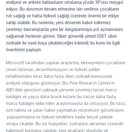
endişesi ve ankete katılanların ortalama yüzde 39’unu meşgul
ediyor. Bu durumun devam etmesine izin verilirse çocukların
ruh sağlığı ve hatta fiziksel sağlığı üzerinde önemli bir etkiye
sahip olabilir. Bu nedenle, yeni dönemin kabul edilemez
çevrimiçi davranışlarda yeni bir dalgalanmaya yol açmamasını
sağlamak herkesin görevi. Siber güvenlik şirketi ESET siber
zorbalık ile nasıl başa çıkabileceğini irdeledi; bu konu ile ilgili
önerilerini paylaştı.
Microsoft tarafından yapılan araştırma, ebeveynlerin çocukların
cinsel istismarı, dezenformasyon ve fiziksel şiddet
tehditlerinden biraz daha fazla siber zorbalık konusunda
endişeli olduğunu gösteriyor. Bu, Pew Research Center’ın
ABD’deki gençlerin yaklaşık yarısının çevrimiçi tacize maruz
kaldığını ve yaşça daha büyük kızların bu tacize daha fazla
maruz kaldığını iddia eden araştırmasıyla da örtüşüyor. Bu taciz,
isim takma ve yalan haber yaymaktan müstehcen görüntülerin
paylaşılmasına ve fiziksel tehditlere kadar birçok şekilde
ortaya çıkabilir. Bu tür faaliyetler, zorbaların akranları üzerinde
hakimiyet kurmaya çalıştığı, yeni grupların oluştuğu ve