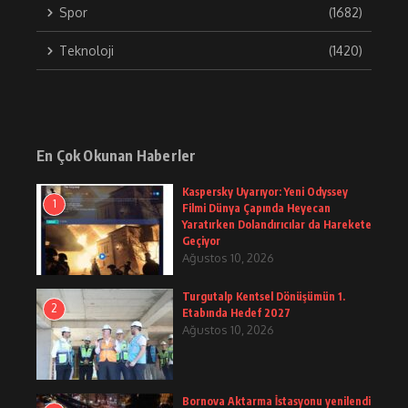
Spor
(1682)
Teknoloji
(1420)
En Çok Okunan Haberler
Kaspersky Uyarıyor: Yeni Odyssey
1
Filmi Dünya Çapında Heyecan
Yaratırken Dolandırıcılar da Harekete
Geçiyor
Ağustos 10, 2026
Turgutalp Kentsel Dönüşümün 1.
2
Etabında Hedef 2027
Ağustos 10, 2026
Bornova Aktarma İstasyonu yenilendi