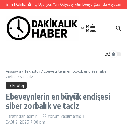
İçeriğe atla
Son Dakika
Kaspersky Uyarıyor: Yeni Odyssey Filmi Dünya Çapında Heyecan Yarat
Main
Menu
Anasayfa
/
Teknoloji
/
Ebeveynlerin en büyük endişesi siber
zorbalık ve taciz
Teknoloji
Ebeveynlerin en büyük endişesi
siber zorbalık ve taciz
Tarafından
admin
Yorum yapılmamış
Eylül 2, 2025
7:08 pm