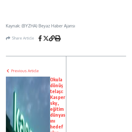
Kaynak: (BYZHA) Beyaz Haber Ajansı
Share Article
Previous Article
Okula
dönüş
telaşı:
Kasper
sky,
eğitim
dünyas
ını
hedef