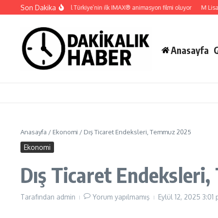
İçeriğe atla
Son Dakika
Gupi ve Gülmeyen Kral Türkiye’nin ilk IMAX® animasyon filmi oluyor
M Lisa ve D
Anasayfa
Anasayfa
/
Ekonomi
/
Dış Ticaret Endeksleri, Temmuz 2025
Ekonomi
Dış Ticaret Endeksler
Tarafından
admin
Yorum yapılmamış
Eylül 12, 2025
3:01