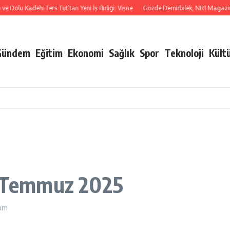
olu Kadehi Ters Tut’tan Yeni İş Birliği: Vişne
Gözde Demirbilek, NR1 Magazin’de: ‘
Gündem
Eğitim
Ekonomi
Sağlık
Spor
Teknoloji
Kült
i, Temmuz 2025
 pm