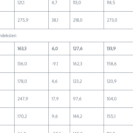
121,1
4,7
113,0
114,5
275,9
38,1
218,0
273,0
ndeksleri
163,3
6,0
127,6
133,9
136,0
-9,1
162,3
158,6
178,0
4,6
123,2
120,9
247,9
17,9
97,6
104,0
170,2
9,6
144,2
155,1