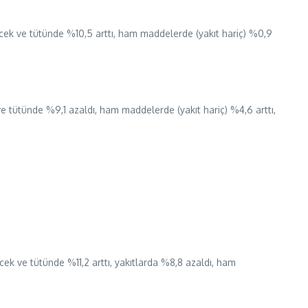
çecek ve tütünde %10,5 arttı, ham maddelerde (yakıt hariç) %0,9
ve tütünde %9,1 azaldı, ham maddelerde (yakıt hariç) %4,6 arttı,
ecek ve tütünde %11,2 arttı, yakıtlarda %8,8 azaldı, ham