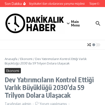
İçeriğe atla
Son Dakika
Başkan Büyükakın’dan uluslararası yarışma müjdesi
Süper Enduro’
Main
Menu
Anasayfa
/
Ekonomi
/
Dev Yatırımcıların Kontrol Ettiği Varlık
Büyüklüğü 2030’da 59 Trilyon Dolara Ulaşacak
Ekonomi
Dev Yatırımcıların Kontrol Ettiği
Varlık Büyüklüğü 2030’da 59
Trilyon Dolara Ulaşacak
Tarafından
admin
Yorum yapılmamış