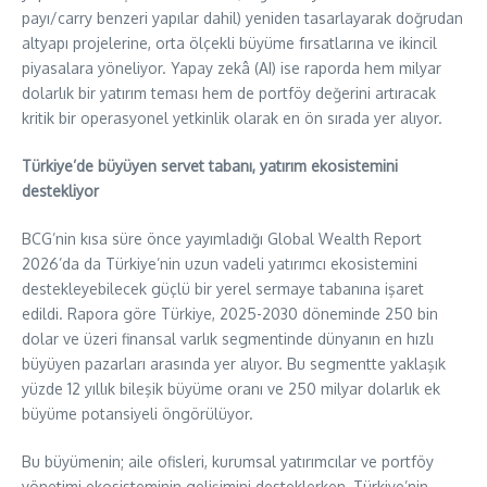
payı/carry benzeri yapılar dahil) yeniden tasarlayarak doğrudan
altyapı projelerine, orta ölçekli büyüme fırsatlarına ve ikincil
piyasalara yöneliyor. Yapay zekâ (AI) ise raporda hem milyar
dolarlık bir yatırım teması hem de portföy değerini artıracak
kritik bir operasyonel yetkinlik olarak en ön sırada yer alıyor.
Türkiye’de büyüyen servet tabanı, yatırım ekosistemini
destekliyor
BCG’nin kısa süre önce yayımladığı Global Wealth Report
2026’da da Türkiye’nin uzun vadeli yatırımcı ekosistemini
destekleyebilecek güçlü bir yerel sermaye tabanına işaret
edildi. Rapora göre Türkiye, 2025-2030 döneminde 250 bin
dolar ve üzeri finansal varlık segmentinde dünyanın en hızlı
büyüyen pazarları arasında yer alıyor. Bu segmentte yaklaşık
yüzde 12 yıllık bileşik büyüme oranı ve 250 milyar dolarlık ek
büyüme potansiyeli öngörülüyor.
Bu büyümenin; aile ofisleri, kurumsal yatırımcılar ve portföy
yönetimi ekosisteminin gelişimini desteklerken, Türkiye’nin