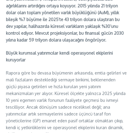
ağırlıklarını artırdığını ortaya koyuyor. 2015 yılında 21 trilyon
dolar olan toplam yönetilen varlık büyüklüğünü (AuM), yıllık
bileşik %7 büyüme ile 2025’te 43 trilyon dolara ulaştıran bu
dev yapılar, halihazırda küresel varlıkların yaklaşık %30’unu
kontrol ediyor. Mevcut projeksiyonlar, bu finansal gücün 2030
yılına kadar 59 trilyon dolara ulaşacağını öngörüyor.
Büyük kurumsal yatırımcılar kendi operasyonel ekiplerini
kuruyorlar
Rapora göre bu devasa büyümenin arkasında, emtia gelirleri ve
mali fazlaların desteklediği sermaye birikimi, beklenenden
güçlü piyasa getirileri ve hızla kurulan yeni yatırım
mekanizmaları yer alıyor. Küresel ölçekte yalnızca 2025 yılında
10 yeni egemen varlık fonunun faaliyete geçmesi bu ivmeyi
tescilliyor. Ancak dönüşüm sadece niceliksel değil; ana
yatırımcılar artık sermayelerini sadece üçüncü taraf fon
yöneticilerine (GP) emanet eden pasif ortaklar olmaktan çıkıp,
kendi iç yetkinliklerini ve operasyonel ekiplerini kuran dinamik,