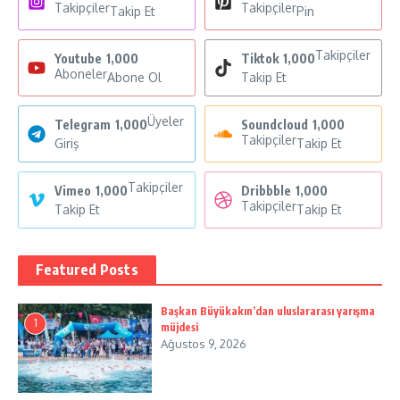
Takipçiler
Takipçiler
Takip Et
Pin
Takipçiler
Youtube
1,000
Tiktok
1,000
Aboneler
Abone Ol
Takip Et
Üyeler
Telegram
1,000
Soundcloud
1,000
Takipçiler
Giriş
Takip Et
Takipçiler
Vimeo
1,000
Dribbble
1,000
Takipçiler
Takip Et
Takip Et
Featured Posts
Başkan Büyükakın’dan uluslararası yarışma
1
müjdesi
Ağustos 9, 2026