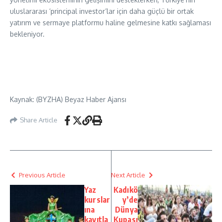
uluslararası ‘principal investor’lar için daha güçlü bir ortak
yatırım ve sermaye platformu haline gelmesine katkı sağlaması
bekleniyor.
Kaynak: (BYZHA) Beyaz Haber Ajansı
Share Article
Previous Article
Next Article
Yaz
Kadıkö
kurslar
y’de
ına
Dünya
kayıtla
Kupası