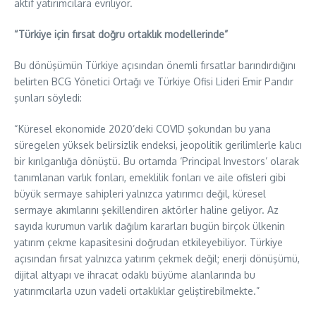
aktif yatırımcılara evriliyor.
“Türkiye için fırsat doğru ortaklık modellerinde”
Bu dönüşümün Türkiye açısından önemli fırsatlar barındırdığını
belirten BCG Yönetici Ortağı ve Türkiye Ofisi Lideri Emir Pandır
şunları söyledi:
“Küresel ekonomide 2020’deki COVID şokundan bu yana
süregelen yüksek belirsizlik endeksi, jeopolitik gerilimlerle kalıcı
bir kırılganlığa dönüştü. Bu ortamda ‘Principal Investors’ olarak
tanımlanan varlık fonları, emeklilik fonları ve aile ofisleri gibi
büyük sermaye sahipleri yalnızca yatırımcı değil, küresel
sermaye akımlarını şekillendiren aktörler haline geliyor. Az
sayıda kurumun varlık dağılım kararları bugün birçok ülkenin
yatırım çekme kapasitesini doğrudan etkileyebiliyor. Türkiye
açısından fırsat yalnızca yatırım çekmek değil; enerji dönüşümü,
dijital altyapı ve ihracat odaklı büyüme alanlarında bu
yatırımcılarla uzun vadeli ortaklıklar geliştirebilmekte.”