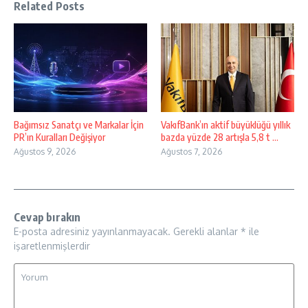
Related Posts
Bağımsız Sanatçı ve Markalar İçin
VakıfBank’ın aktif büyüklüğü yıllık
PR’ın Kuralları Değişiyor
bazda yüzde 28 artışla 5,8 t ...
Ağustos 9, 2026
Ağustos 7, 2026
Cevap bırakın
E-posta adresiniz yayınlanmayacak.
Gerekli alanlar
*
ile
işaretlenmişlerdir