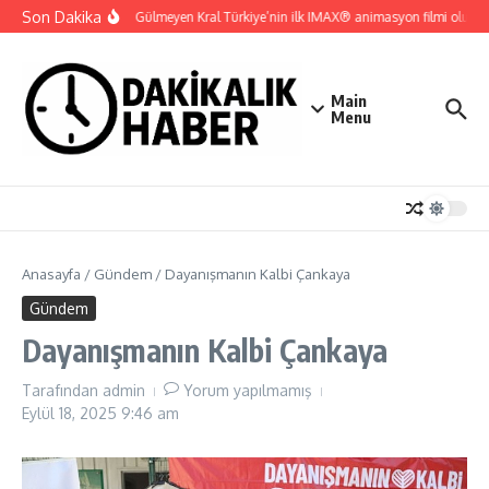
İçeriğe atla
Son Dakika
Gupi ve Gülmeyen Kral Türkiye’nin ilk IMAX® animasyon filmi oluyor
Main
Menu
Anasayfa
/
Gündem
/
Dayanışmanın Kalbi Çankaya
Gündem
Dayanışmanın Kalbi Çankaya
Tarafından
admin
Yorum yapılmamış
Eylül 18, 2025
9:46 am