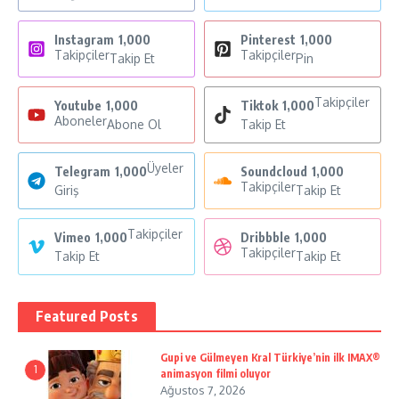
Instagram
1,000
Pinterest
1,000
Takipçiler
Takipçiler
Takip Et
Pin
Takipçiler
Youtube
1,000
Tiktok
1,000
Aboneler
Abone Ol
Takip Et
Üyeler
Telegram
1,000
Soundcloud
1,000
Takipçiler
Giriş
Takip Et
Takipçiler
Vimeo
1,000
Dribbble
1,000
Takipçiler
Takip Et
Takip Et
Featured Posts
Gupi ve Gülmeyen Kral Türkiye’nin ilk IMAX®
1
animasyon filmi oluyor
Ağustos 7, 2026