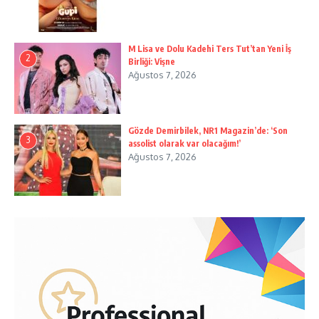
M Lisa ve Dolu Kadehi Ters Tut’tan Yeni İş
2
Birliği: Vişne
Ağustos 7, 2026
Gözde Demirbilek, NR1 Magazin’de: ‘Son
3
assolist olarak var olacağım!’
Ağustos 7, 2026