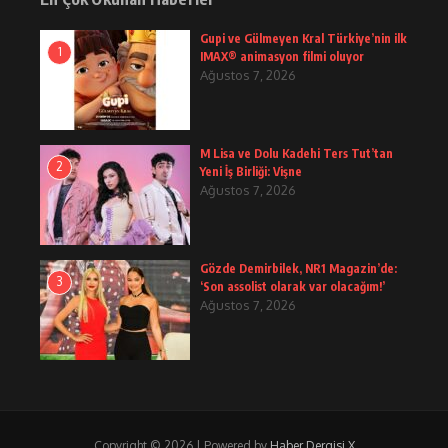
Gupi ve Gülmeyen Kral Türkiye’nin ilk
1
IMAX® animasyon filmi oluyor
Ağustos 7, 2026
M Lisa ve Dolu Kadehi Ters Tut’tan
2
Yeni İş Birliği: Vişne
Ağustos 7, 2026
Gözde Demirbilek, NR1 Magazin’de:
3
‘Son assolist olarak var olacağım!’
Ağustos 7, 2026
Copyright © 2026 | Powered by
Haber Dergisi X