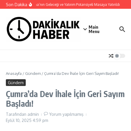
İçeriğe atla
Son Dakika
Haymana’nın Geleceği ve Yatırım Potansiyeli Masaya Yatırıldı
Nilü
Main
Menu
Anasayfa
/
Gündem
/
Çumra’da Dev İhale İçin Geri Sayım Başladı!
Gündem
Çumra’da Dev İhale İçin Geri Sayım
Başladı!
Tarafından
admin
Yorum yapılmamış
Eylül 10, 2025
4:59 pm