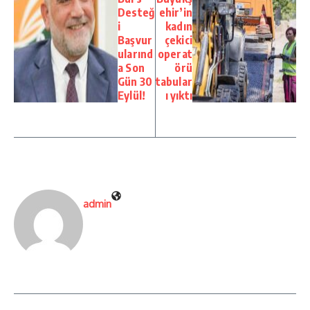
Desteğ
ehir’in
i
kadın
Başvur
çekici
ularınd
operat
a Son
örü
Gün 30
tabular
Eylül!
ı yıktı
admin