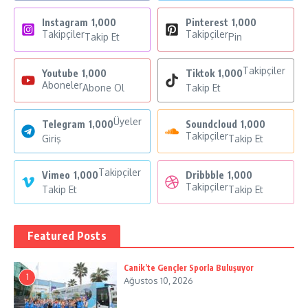
Instagram
1,000
Pinterest
1,000
Takipçiler
Takipçiler
Takip Et
Pin
Takipçiler
Youtube
1,000
Tiktok
1,000
Aboneler
Abone Ol
Takip Et
Üyeler
Telegram
1,000
Soundcloud
1,000
Takipçiler
Giriş
Takip Et
Takipçiler
Vimeo
1,000
Dribbble
1,000
Takipçiler
Takip Et
Takip Et
Featured Posts
Canik’te Gençler Sporla Buluşuyor
1
Ağustos 10, 2026