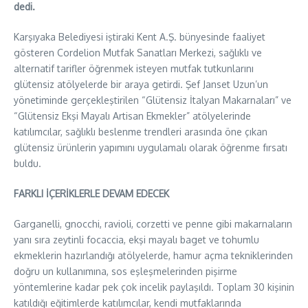
dedi.
Karşıyaka Belediyesi iştiraki Kent A.Ş. bünyesinde faaliyet
gösteren Cordelion Mutfak Sanatları Merkezi, sağlıklı ve
alternatif tarifler öğrenmek isteyen mutfak tutkunlarını
glütensiz atölyelerde bir araya getirdi. Şef Janset Uzun’un
yönetiminde gerçekleştirilen “Glütensiz İtalyan Makarnaları” ve
“Glütensiz Ekşi Mayalı Artisan Ekmekler” atölyelerinde
katılımcılar, sağlıklı beslenme trendleri arasında öne çıkan
glütensiz ürünlerin yapımını uygulamalı olarak öğrenme fırsatı
buldu.
FARKLI İÇERİKLERLE DEVAM EDECEK
Garganelli, gnocchi, ravioli, corzetti ve penne gibi makarnaların
yanı sıra zeytinli focaccia, ekşi mayalı baget ve tohumlu
ekmeklerin hazırlandığı atölyelerde, hamur açma tekniklerinden
doğru un kullanımına, sos eşleşmelerinden pişirme
yöntemlerine kadar pek çok incelik paylaşıldı. Toplam 30 kişinin
katıldığı eğitimlerde katılımcılar, kendi mutfaklarında