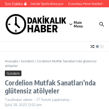
İçeriğe atla
Son Dakika
Canik’te Gençler Sporla Buluşuyor
Eczacıbaşı Peron İstanbul’da 2
Main
Menu
Anasayfa
/
Gündem
/
Cordelion Mutfak Sanatları’nda glütensiz
atölyeler
Gündem
Cordelion Mutfak Sanatları’nda
glütensiz atölyeler
Tarafından
admin
Yorum yapılmamış
Eylül 28, 2025
12:02 pm