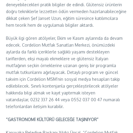
deneyebilecekleri pratik bilgiler de edindi. Glütensiz ürünlerin
doğru tekniklerle lezzetten ödün vermeden hazırlanabileceğine
dikkat çeken Şef Janset Uzun, eğitim süresince katılımcılara
hem teorik hem de uygulamalı bilgiler aktardı.
Büyük ilgi gören atölyeler, Ekim ve Kasım aylarında da devam
edecek. Cordelion Mutfak Sanatları Merkezi, önümüzdeki
aylarda da farklı içeriklerle sağlıklı yaşamı destekleyen
tariflerden, ekşi mayalı ekmeklere ve glütensiz İtalyan
mutfağının seçkin örneklerine uzanan geniş bir programla
mutfak tutkunlarını ağırlayacak. Detaylı program ve güncel
takvim için Cordelion MSM’nin sosyal medya hesapları takip
edilebilecek. Sınırlı kontenjanla gerçekleştirilecek atölyeler
hakkında bilgi almak ve kayıt yaptırmak isteyen
vatandaşlar, 0232 337 26 44 veya 0552 037 00 47 numaralı
telefonlardan iletişim kurabilir.
“GASTRONOMİ KÜLTÜRÜ GELECEĞE TAŞINIYOR”
Karşıyaka Belediye Başkanı Yıldız Ünsal, “Cordelion Mutfak