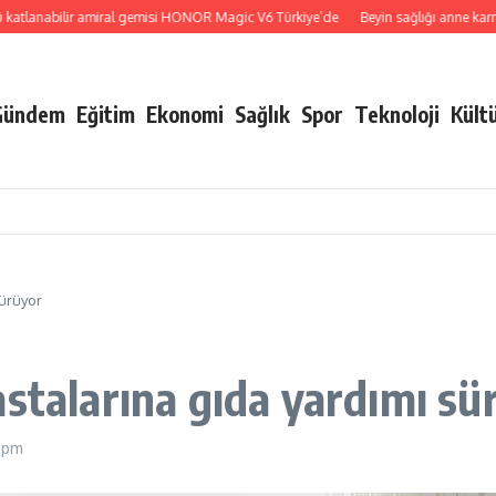
anabilir amiral gemisi HONOR Magic V6 Türkiye’de
Beyin sağlığı anne karnında 
Gündem
Eğitim
Ekonomi
Sağlık
Spor
Teknoloji
Kült
sürüyor
astalarına gıda yardımı sü
9 pm