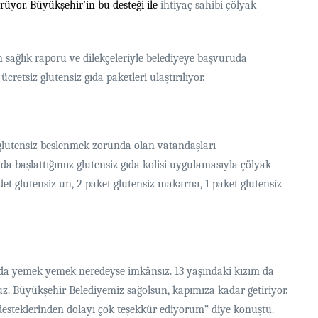
rüyor. Büyükşehir’in bu desteği ile
ihtiyaç sahibi çölyak
n sağlık raporu ve dilekçeleriyle belediyeye başvuruda
etsiz glutensiz gıda paketleri ulaştırılıyor.
glutensiz beslenmek zorunda olan vatandaşları
nda başlattığımız glutensiz gıda kolisi uygulamasıyla çölyak
et glutensiz un, 2 paket glutensiz makarna, 1 paket glutensiz
nlarda yemek yemek neredeyse imkânsız. 13 yaşındaki kızım da
ruz. Büyükşehir Belediyemiz sağolsun, kapımıza kadar getiriyor.
desteklerinden dolayı çok teşekkür ediyorum” diye konuştu.