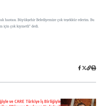
lyak hastası. Büyükşehir Belediyemize çok teşekkür ederim. Bu
m için çok kıymetli” dedi.
iyle ve CARE Türkiye İş Birliğiyle