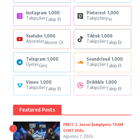
Instagram
1,000
Pinterest
1,000
Takipçiler
Takipçiler
Takip Et
Pin
Youtube
1,000
Tiktok
1,000
Aboneler
Takipçiler
Abone Ol
Takip Et
Telegram
1,000
Soundcloud
1,000
Üyeler
Takipçiler
Giriş
Takip Et
Vimeo
1,000
Dribbble
1,000
Takipçiler
Takipçiler
Takip Et
Takip Et
Featured Posts
PMCC 2. Sezon Şampiyonu TEAM
1
GOAT Oldu
Ağustos 7, 2026