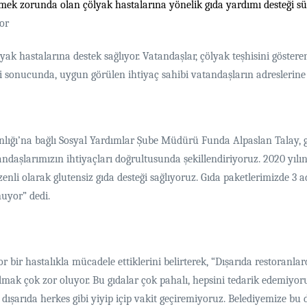
mek zorunda olan çölyak hastalarına yönelik gıda yardımı desteği sü
yor
yak hastalarına destek sağlıyor. Vatandaşlar, çölyak teşhisini göstere
sonucunda, uygun görülen ihtiyaç sahibi vatandaşların adreslerine ücr
anlığı’na bağlı Sosyal Yardımlar Şube Müdürü Funda Alpaslan Talay, 
andaşlarımızın ihtiyaçları doğrultusunda şekillendiriyoruz. 2020 yılı
i olarak glutensiz gıda desteği sağlıyoruz. Gıda paketlerimizde 3 ad
nuyor” dedi.
zor bir hastalıkla mücadele ettiklerini belirterek, “Dışarıda restora
bulmak çok zor oluyor. Bu gıdalar çok pahalı, hepsini tedarik edemiyo
ışarıda herkes gibi yiyip içip vakit geçiremiyoruz. Belediyemize bu 