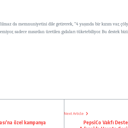
 Yılmaz da memnuniyetini dile getirerek, “4 yaşında bir kızım var, çö
iyor, sadece mısırdan üretilen gıdaları tüketebiliyor. Bu destek bizi
Next Article
tası’na özel kampanya
PepsiCo Vakfı Desteğ