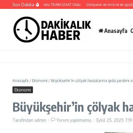
İçeriğe atla
Son Dakika
MCC 2. Sezon Şampiyonu TEAM GOAT Oldu
Dünyanın en ince ve en güçlü katl
Anasayfa
Anasayfa
/
Ekonomi
/
Büyükşehir’in çölyak hastalarına gıda yardımı 
Ekonomi
Büyükşehir’in çölyak h
Tarafından
admin
Yorum yapılmamış
Eylül 25, 2025
7:1