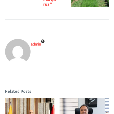
ruz”
admin
Related Posts