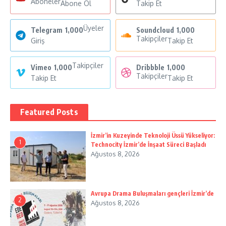
Aboneler
Abone Ol
Takip Et
Üyeler
Telegram
1,000
Soundcloud
1,000
Takipçiler
Giriş
Takip Et
Takipçiler
Vimeo
1,000
Dribbble
1,000
Takipçiler
Takip Et
Takip Et
Featured Posts
İzmir’in Kuzeyinde Teknoloji Üssü Yükseliyor:
1
Technocity İzmir’de İnşaat Süreci Başladı
Ağustos 8, 2026
Avrupa Drama Buluşmaları gençleri İzmir’de
2
Ağustos 8, 2026