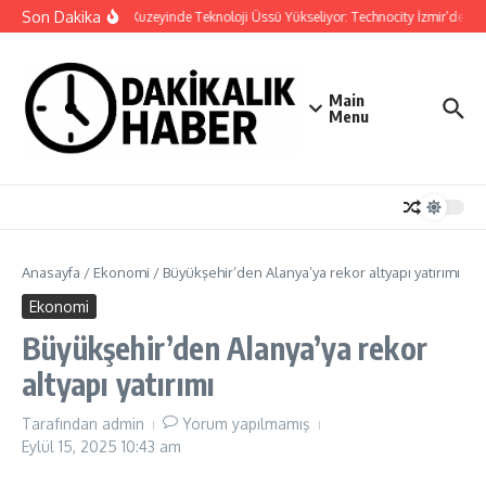
İçeriğe atla
Son Dakika
İzmir’in Kuzeyinde Teknoloji Üssü Yükseliyor: Technocity İzmir’de İnşa
Main
Menu
Anasayfa
/
Ekonomi
/
Büyükşehir’den Alanya’ya rekor altyapı yatırımı
Ekonomi
Büyükşehir’den Alanya’ya rekor
altyapı yatırımı
Tarafından
admin
Yorum yapılmamış
Eylül 15, 2025
10:43 am