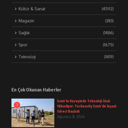
Kültür & Sanat
(4592)
Magazin
(383)
Sağlık
(1486)
Spor
(1675)
Teknoloji
(1419)
En Çok Okunan Haberler
İzmir’in Kuzeyinde Teknoloji Üssü
1
Yükseliyor: Technocity İzmir’de İnşaat
Süreci Başladı
Ağustos 8, 2026