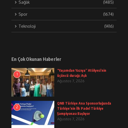
Sağlık
(1485)
Spor
(1674)
Teknoloji
(1416)
En Çok Okunan Haberler
“Yaşamdan Yazıya” Atölyesi’nin
1
üçüncü durağı; Aşk
Ağustos 7, 2026
QNB Türkiye Ana Sponsorluğunda
2
Türkiye’nin İlk Padel Türkiye
Şampiyonası Başlıyor
Ağustos 7, 2026