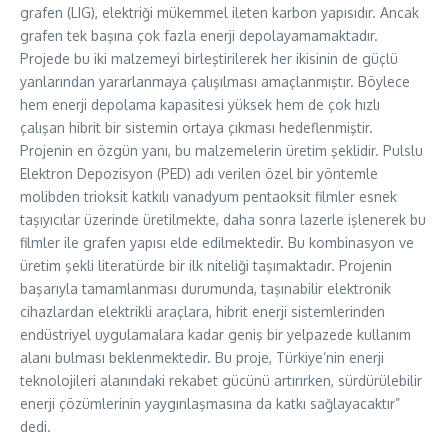
grafen (LIG), elektriği mükemmel ileten karbon yapısıdır. Ancak
grafen tek başına çok fazla enerji depolayamamaktadır.
Projede bu iki malzemeyi birleştirilerek her ikisinin de güçlü
yanlarından yararlanmaya çalışılması amaçlanmıştır. Böylece
hem enerji depolama kapasitesi yüksek hem de çok hızlı
çalışan hibrit bir sistemin ortaya çıkması hedeflenmiştir.
Projenin en özgün yanı, bu malzemelerin üretim şeklidir. Pulslu
Elektron Depozisyon (PED) adı verilen özel bir yöntemle
molibden trioksit katkılı vanadyum pentaoksit filmler esnek
taşıyıcılar üzerinde üretilmekte, daha sonra lazerle işlenerek bu
filmler ile grafen yapısı elde edilmektedir. Bu kombinasyon ve
üretim şekli literatürde bir ilk niteliği taşımaktadır. Projenin
başarıyla tamamlanması durumunda, taşınabilir elektronik
cihazlardan elektrikli araçlara, hibrit enerji sistemlerinden
endüstriyel uygulamalara kadar geniş bir yelpazede kullanım
alanı bulması beklenmektedir. Bu proje, Türkiye’nin enerji
teknolojileri alanındaki rekabet gücünü artırırken, sürdürülebilir
enerji çözümlerinin yaygınlaşmasına da katkı sağlayacaktır”
dedi.