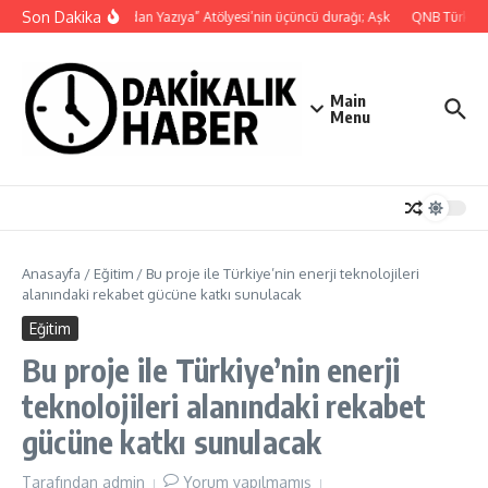
İçeriğe atla
Son Dakika
“Yaşamdan Yazıya” Atölyesi’nin üçüncü durağı; Aşk
QNB Türkiye A
Main
Menu
Anasayfa
/
Eğitim
/
Bu proje ile Türkiye’nin enerji teknolojileri
alanındaki rekabet gücüne katkı sunulacak
Eğitim
Bu proje ile Türkiye’nin enerji
teknolojileri alanındaki rekabet
gücüne katkı sunulacak
Tarafından
admin
Yorum yapılmamış