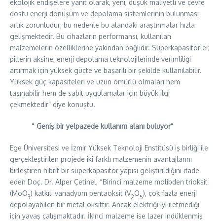
ekolojik endişelere yanıt olarak, yeni, düşük maliyetli ve çevre
dostu enerji dönüşüm ve depolama sistemlerinin bulunması
artık zorunludur; bu nedenle bu alandaki araştırmalar hızla
gelişmektedir. Bu cihazların performansı, kullanılan
malzemelerin özelliklerine yakından bağlıdır. Süperkapasitörler,
pillerin aksine, enerji depolama teknolojilerinde verimliliği
artırmak için yüksek güçte ve başarılı bir şekilde kullanılabilir.
Yüksek güç kapasiteleri ve uzun ömürlü olmaları hem
taşınabilir hem de sabit uygulamalar için büyük ilgi
çekmektedir” diye konuştu.
“ Geniş bir yelpazede kullanım alanı buluyor”
Ege Üniversitesi ve İzmir Yüksek Teknoloji Enstitüsü iş birliği ile
gerçekleştirilen projede iki farklı malzemenin avantajlarını
birleştiren hibrit bir süperkapasitör yapısı geliştirildiğini ifade
eden Doç. Dr. Alper Çetinel, “Birinci malzeme molibden trioksit
(MoO
) katkılı vanadyum pentaoksit (V
O
), çok fazla enerji
3
2
5
depolayabilen bir metal oksittir. Ancak elektriği iyi iletmediği
için yavaş çalışmaktadır. İkinci malzeme ise lazer indüklenmiş