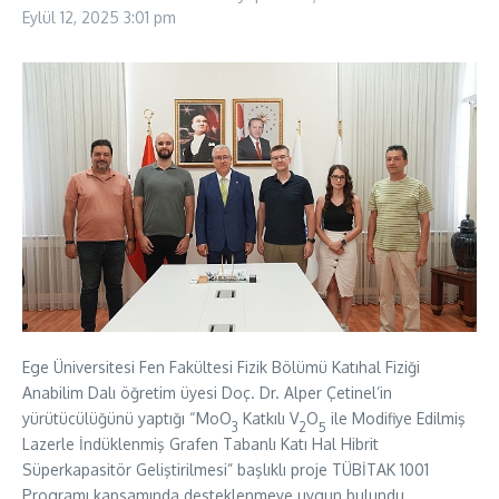
Eylül 12, 2025
3:01 pm
Ege Üniversitesi Fen Fakültesi Fizik Bölümü Katıhal Fiziği
Anabilim Dalı öğretim üyesi Doç. Dr. Alper Çetinel’in
yürütücülüğünü yaptığı “MoO
Katkılı V
O
ile Modifiye Edilmiş
3
2
5
Lazerle İndüklenmiş Grafen Tabanlı Katı Hal Hibrit
Süperkapasitör Geliştirilmesi” başlıklı proje TÜBİTAK 1001
Programı kapsamında desteklenmeye uygun bulundu.