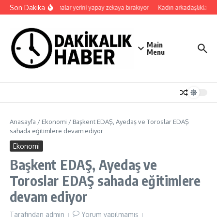
İçeriğe atla
Son Dakika
Uygulamalar yerini yapay zekaya bırakıyor
Kadın arkadaşlıkları ruh
Main
Menu
Anasayfa
/
Ekonomi
/
Başkent EDAŞ, Ayedaş ve Toroslar EDAŞ
sahada eğitimlere devam ediyor
Ekonomi
Başkent EDAŞ, Ayedaş ve
Toroslar EDAŞ sahada eğitimlere
devam ediyor
Tarafından
admin
Yorum yapılmamış