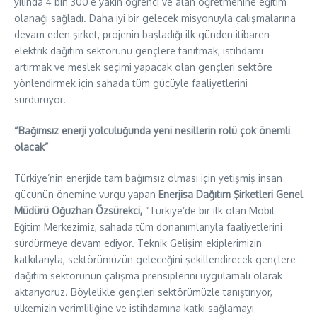
yılında 4 bin 300’e yakın öğrenci ve alan öğretmenine eğitim
olanağı sağladı. Daha iyi bir gelecek misyonuyla çalışmalarına
devam eden şirket, projenin başladığı ilk günden itibaren
elektrik dağıtım sektörünü gençlere tanıtmak, istihdamı
artırmak ve meslek seçimi yapacak olan gençleri sektöre
yönlendirmek için sahada tüm gücüyle faaliyetlerini
sürdürüyor.
“Bağımsız enerji yolculuğunda yeni nesillerin rolü çok önemli
olacak”
Türkiye’nin enerjide tam bağımsız olması için yetişmiş insan
gücünün önemine vurgu yapan
Enerjisa Dağıtım Şirketleri Genel
Müdürü Oğuzhan Özsürekci,
“Türkiye’de bir ilk olan Mobil
Eğitim Merkezimiz, sahada tüm donanımlarıyla faaliyetlerini
sürdürmeye devam ediyor. Teknik Gelişim ekiplerimizin
katkılarıyla, sektörümüzün geleceğini şekillendirecek gençlere
dağıtım sektörünün çalışma prensiplerini uygulamalı olarak
aktarıyoruz. Böylelikle gençleri sektörümüzle tanıştırıyor,
ülkemizin verimliliğine ve istihdamına katkı sağlamayı