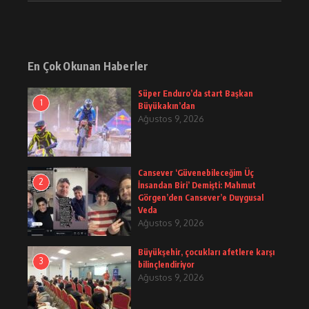
En Çok Okunan Haberler
Süper Enduro’da start Başkan
1
Büyükakın’dan
Ağustos 9, 2026
Cansever ‘Güvenebileceğim Üç
2
İnsandan Biri’ Demişti: Mahmut
Görgen’den Cansever’e Duygusal
Veda
Ağustos 9, 2026
Büyükşehir, çocukları afetlere karşı
3
bilinçlendiriyor
Ağustos 9, 2026