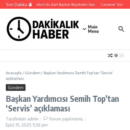
İçeriğe atla
Son Dakika
Süper Enduro’da start Başkan Büyükakın’dan
Cansever ‘Güvenebi
Main
Menu
Anasayfa
/
Gündem
/
Başkan Yardımcısı Semih Top’tan ‘Servis’
açıklaması
Gündem
Başkan Yardımcısı Semih Top’tan
‘Servis’ açıklaması
Tarafından
admin
Yorum yapılmamış
Eylül 15, 2025
5:36 pm