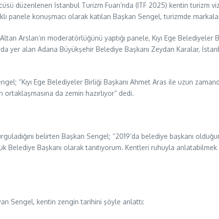
cüsü düzenlenen İstanbul Turizm Fuarı’nda (ITF 2025) kentin turizm vizy
aşlıklı panele konuşmacı olarak katılan Başkan Sengel, turizmde markal
l Altan Arslan’ın moderatörlüğünü yaptığı panele, Kıyı Ege Belediyeler 
fuarda yer alan Adana Büyükşehir Belediye Başkanı Zeydan Karalar, İst
n Sengel; “Kıyı Ege Belediyeler Birliği Başkanı Ahmet Aras ile uzun zaman
in ortaklaşmasına da zemin hazırlıyor” dedi.
urguladığını belirten Başkan Sengel; “2019’da belediye başkanı olduğu
uk Belediye Başkanı olarak tanıtıyorum. Kentleri ruhuyla anlatabilme
an Sengel, kentin zengin tarihini şöyle anlattı: