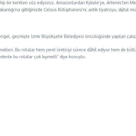
ahip bir kentten söz ediyoruz. Amazonlardan Kybele’ye, Artemis’ten Mery
akanlığı’na gittiğinizde Celsus Kütüphanesi’ni, antik tiyatroyu, dijital m
el, geçmişte İzmir Büyükşehir Belediyesi öncülüğünde yapılan çalışta
ekleri. Bu rotalar hem yerel üreticiyi sürece dâhil ediyor hem de kült
edenle bu rotalar çok kıymetli” diye konuştu.