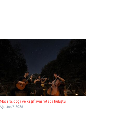
Macera, doğa ve keşif aynı rotada buluştu
Ağustos 7, 2026