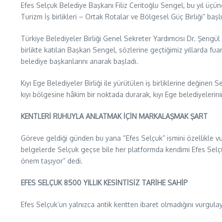
Efes Selçuk Belediye Başkanı Filiz Ceritoğlu Sengel, bu yıl üçün
Turizm İş birlikleri – Ortak Rotalar ve Bölgesel Güç Birliği” b
Türkiye Belediyeler Birliği Genel Sekreter Yardımcısı Dr. Şengü
birlikte katılan Başkan Sengel, sözlerine geçtiğimiz yıllarda 
belediye başkanlarını anarak başladı.
Kıyı Ege Belediyeler Birliği ile yürütülen iş birliklerine değine
kıyı bölgesine hâkim bir noktada durarak, kıyı Ege belediyelerin
KENTLERİ RUHUYLA ANLATMAK İÇİN MARKALAŞMAK ŞART
Göreve geldiği günden bu yana “Efes Selçuk” ismini özellikle v
belgelerde Selçuk geçse bile her platformda kendimi Efes Selç
önem taşıyor” dedi.
EFES SELÇUK 8500 YILLIK KESİNTİSİZ TARİHE SAHİP
Efes Selçuk’un yalnızca antik kentten ibaret olmadığını vurgulay