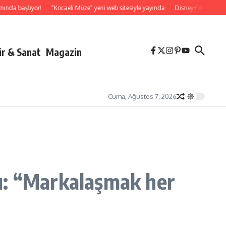
başlıyor!
“Kocaeli Müze” yeni web sitesiyle yayında
Disney+’ın Hilal Altınbil
ür & Sanat
Magazin
Cuma, Ağustos 7, 2026
u: “Markalaşmak her