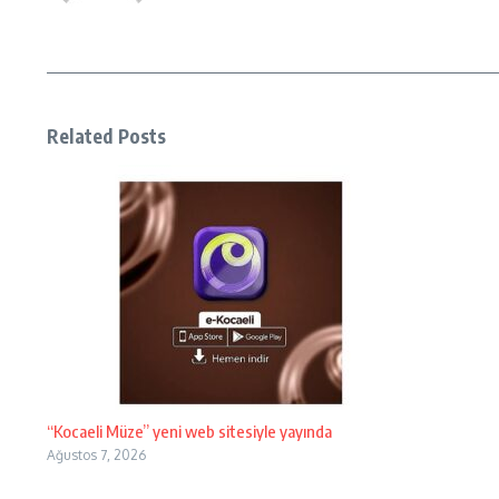
Related Posts
“Kocaeli Müze” yeni web sitesiyle yayında
Ağustos 7, 2026