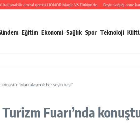
lanabilir amiral gemisi HONOR Magic V6 Türkiye’de
Beyin sağlığı anne karnında 
Gündem
Eğitim
Ekonomi
Sağlık
Spor
Teknoloji
Kült
 konuştu: “Markalaşmak her şeyin başı”
l Turizm Fuarı’nda konuşt