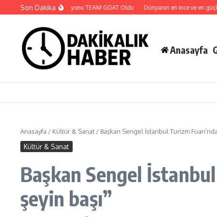
İçeriğe atla
Son Dakika
MCC 2. Sezon Şampiyonu TEAM GOAT Oldu
Dünyanın en ince ve en güçlü kat
Anasayfa
Anasayfa
/
Kültür & Sanat
/
Başkan Sengel İstanbul Turizm Fuarı’nda
Kültür & Sanat
Başkan Sengel İstanbu
şeyin başı”