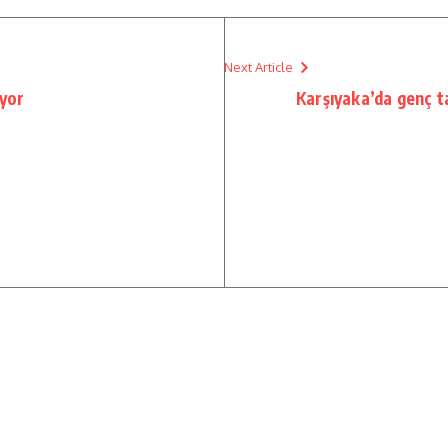
Next Article
iyor
Karşıyaka’da genç ta