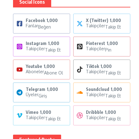
Social Icons
Facebook
1,000
X (Twitter)
1,000
Fanlar
Takipçiler
Beğen
Takip Et
Instagram
1,000
Pinterest
1,000
Takipçiler
Takipçiler
Takip Et
Pin
Youtube
1,000
Tiktok
1,000
Aboneler
Takipçiler
Abone Ol
Takip Et
Telegram
1,000
Soundcloud
1,000
Üyeler
Takipçiler
Giriş
Takip Et
Vimeo
1,000
Dribbble
1,000
Takipçiler
Takipçiler
Takip Et
Takip Et