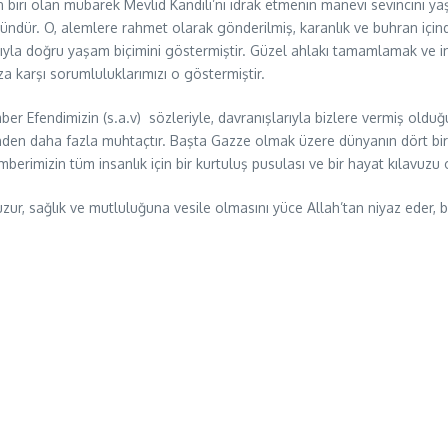
 biri olan mübarek Mevlid Kandili’ni idrak etmenin manevi sevincini yaş
gündür. O, alemlere rahmet olarak gönderilmiş, karanlık ve buhran için
yla doğru yaşam biçimini göstermiştir. Güzel ahlakı tamamlamak ve i
za karşı sorumluluklarımızı o göstermiştir.
r Efendimizin (s.a.v) sözleriyle, davranışlarıyla bizlere vermiş oldu
nden daha fazla muhtaçtır. Başta Gazze olmak üzere dünyanın dört bir 
erimizin tüm insanlık için bir kurtuluş pusulası ve bir hayat kılavuzu o
uzur, sağlık ve mutluluğuna vesile olmasını yüce Allah’tan niyaz eder, 