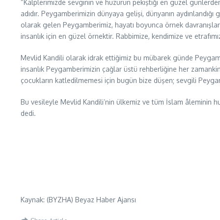
“Kalplerimizde sevginin ve huzurun pekiştiği en güzel günlerden
adıdır. Peygamberimizin dünyaya gelişi, dünyanın aydınlandığı 
olarak gelen Peygamberimiz, hayatı boyunca örnek davranışları
insanlık için en güzel örnektir. Rabbimize, kendimize ve etrafımı
Mevlid Kandili olarak idrak ettiğimiz bu mübarek günde Peygambe
insanlık Peygamberimizin çağlar üstü rehberliğine her zamanki
çocukların katledilmemesi için bugün bize düşen; sevgili Peygamb
Bu vesileyle Mevlid Kandili’nin ülkemiz ve tüm İslam âleminin h
dedi.
Kaynak: (BYZHA) Beyaz Haber Ajansı