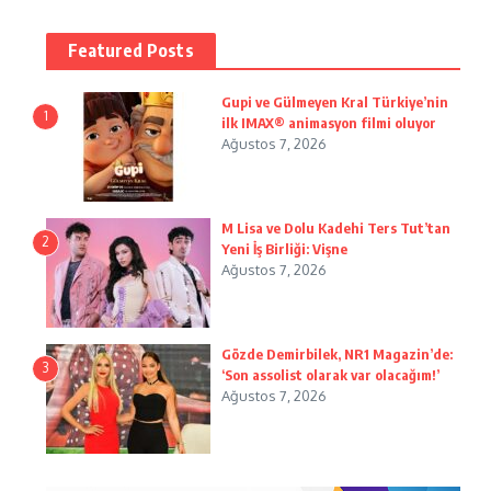
Featured Posts
Gupi ve Gülmeyen Kral Türkiye’nin
1
ilk IMAX® animasyon filmi oluyor
Ağustos 7, 2026
M Lisa ve Dolu Kadehi Ters Tut’tan
2
Yeni İş Birliği: Vişne
Ağustos 7, 2026
Gözde Demirbilek, NR1 Magazin’de:
3
‘Son assolist olarak var olacağım!’
Ağustos 7, 2026