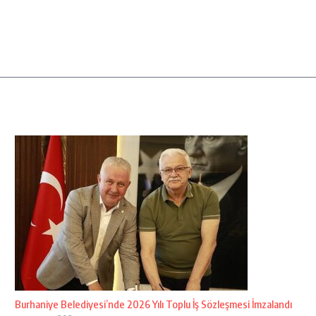
Burhaniye Belediyesi’nde 2026 Yılı Toplu İş Sözleşmesi İmzalandı