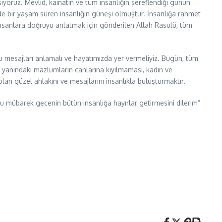
ıyoruz. Mevlid, kainatın ve tüm insanlığın şereflendiği günün
de bir yaşam süren insanlığın güneşi olmuştur. İnsanlığa rahmet
nsanlara doğruyu anlatmak için gönderilen Allah Rasulü, tüm
ğu mesajları anlamalı ve hayatımızda yer vermeliyiz. Bugün, tüm
yanındaki mazlumların canlarına kıyılmaması, kadın ve
lan güzel ahlakını ve mesajlarını insanlıkla buluşturmaktır.
bu mübarek gecenin bütün insanlığa hayırlar getirmesini dilerim”