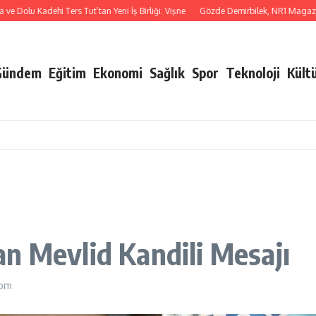
lu Kadehi Ters Tut’tan Yeni İş Birliği: Vişne
Gözde Demirbilek, NR1 Magazin’de: ‘
Gündem
Eğitim
Ekonomi
Sağlık
Spor
Teknoloji
Kült
n Mevlid Kandili Mesajı
 pm