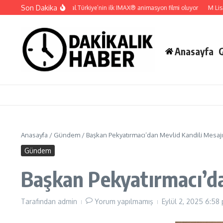
İçeriğe atla
Son Dakika
Gupi ve Gülmeyen Kral Türkiye’nin ilk IMAX® animasyon filmi oluyor
M Lisa ve Do
Anasayfa
Anasayfa
/
Gündem
/
Başkan Pekyatırmacı’dan Mevlid Kandili Mesajı
Gündem
Başkan Pekyatırmacı’da
Tarafından
admin
Yorum yapılmamış
Eylül 2, 2025
6:58