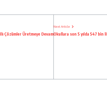
Next Article
ıllı Çözümler Üretmeye Devam
Okullara son 5 yılda 547 bin l