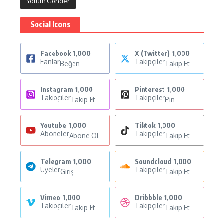
Social Icons
Facebook
1,000
X (Twitter)
1,000
Fanlar
Takipçiler
Beğen
Takip Et
Instagram
1,000
Pinterest
1,000
Takipçiler
Takipçiler
Takip Et
Pin
Youtube
1,000
Tiktok
1,000
Aboneler
Takipçiler
Abone Ol
Takip Et
Telegram
1,000
Soundcloud
1,000
Üyeler
Takipçiler
Giriş
Takip Et
Vimeo
1,000
Dribbble
1,000
Takipçiler
Takipçiler
Takip Et
Takip Et