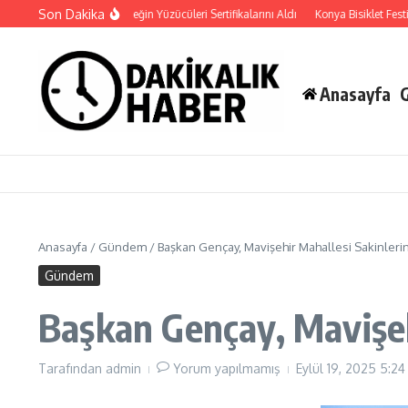
İçeriğe atla
Son Dakika
Osmangazi’de Geleceğin Yüzücüleri Sertifikalarını Aldı
Konya Bisiklet Festivali’
Anasayfa
Anasayfa
/
Gündem
/
Başkan Gençay, Mavişehir Mahallesi Sakinlerin
Gündem
Başkan Gençay, Mavişehi
Tarafından
admin
Yorum yapılmamış
Eylül 19, 2025
5:24