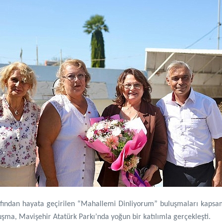
fından hayata geçirilen “Mahallemi Dinliyorum” buluşmaları kapsamı
şma, Mavişehir Atatürk Parkı’nda yoğun bir katılımla gerçekleşti.