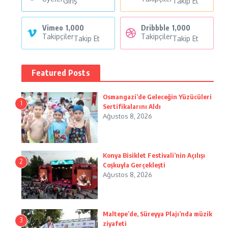
Giriş
Takip Et
Vimeo
1,000
Dribbble
1,000
Takipçiler
Takipçiler
Takip Et
Takip Et
Featured Posts
Osmangazi’de Geleceğin Yüzücüleri
1
Sertifikalarını Aldı
Ağustos 8, 2026
Konya Bisiklet Festivali’nin Açılışı
2
Coşkuyla Gerçekleşti
Ağustos 8, 2026
Maltepe’de, Süreyya Plajı’nda müzik
3
ziyafeti