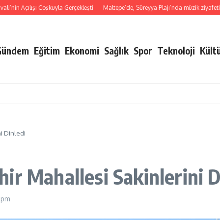
nin Açılışı Coşkuyla Gerçekleşti
Maltepe’de, Süreyya Plajı’nda müzik ziyafeti
B
Gündem
Eğitim
Ekonomi
Sağlık
Spor
Teknoloji
Kült
i Dinledi
r Mahallesi Sakinlerini D
 pm