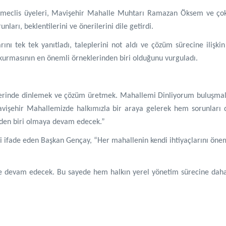
ı, meclis üyeleri, Mavişehir Mahalle Muhtarı Ramazan Öksem ve çok
ları, beklentilerini ve önerilerini dile getirdi.
ını tek tek yanıtladı, taleplerini not aldı ve çözüm sürecine ilişk
i kurmasının en önemli örneklerinden biri olduğunu vurguladı.
nı yerinde dinlemek ve çözüm üretmek. Mahallemi Dinliyorum buluşma
 Mavişehir Mahallemizde halkımızla bir araya gelerek hem sorunları d
inden biri olmaya devam edecek.”
ni ifade eden Başkan Gençay, “Her mahallenin kendi ihtiyaçlarını öne
 de devam edecek. Bu sayede hem halkın yerel yönetim sürecine daha