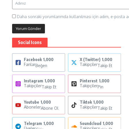
Daha sonraki yorumlarımda kullanılması için adım, e-posta ad
Social Icons
Facebook
1,000
X (Twitter)
1,000
Fanlar
Takipçiler
Beğen
Takip Et
Instagram
1,000
Pinterest
1,000
Takipçiler
Takipçiler
Takip Et
Pin
Youtube
1,000
Tiktok
1,000
Aboneler
Takipçiler
Abone Ol
Takip Et
Telegram
1,000
Soundcloud
1,000
Üyeler
Takipçiler