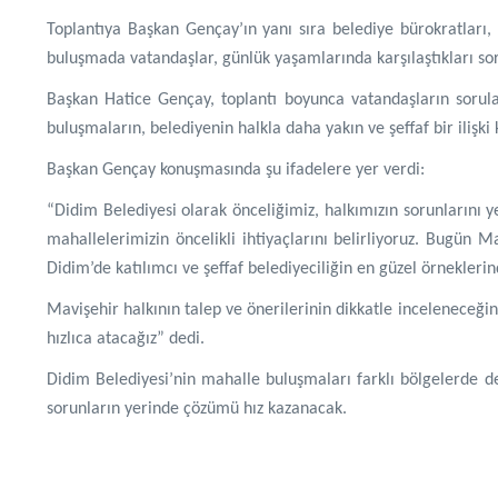
Toplantıya Başkan Gençay’ın yanı sıra belediye bürokratlar
buluşmada vatandaşlar, günlük yaşamlarında karşılaştıkları sorun
Başkan Hatice Gençay, toplantı boyunca vatandaşların sorular
buluşmaların, belediyenin halkla daha yakın ve şeffaf bir ilişk
Başkan Gençay konuşmasında şu ifadelere yer verdi:
“Didim Belediyesi olarak önceliğimiz, halkımızın sorunları
mahallelerimizin öncelikli ihtiyaçlarını belirliyoruz. Bugün
Didim’de katılımcı ve şeffaf belediyeciliğin en güzel örnekler
Mavişehir halkının talep ve önerilerinin dikkatle inceleneceği
hızlıca atacağız” dedi.
Didim Belediyesi’nin mahalle buluşmaları farklı bölgelerde
sorunların yerinde çözümü hız kazanacak.