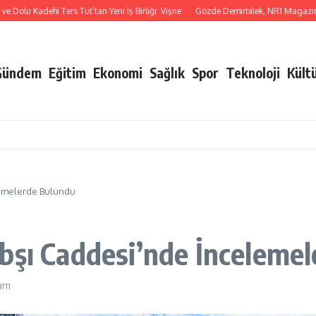
olu Kadehi Ters Tut’tan Yeni İş Birliği: Vişne
Gözde Demirbilek, NR1 Magazin’de: ‘
Gündem
Eğitim
Ekonomi
Sağlık
Spor
Teknoloji
Kült
lemelerde Bulundu
bşı Caddesi’nde İnceleme
 am