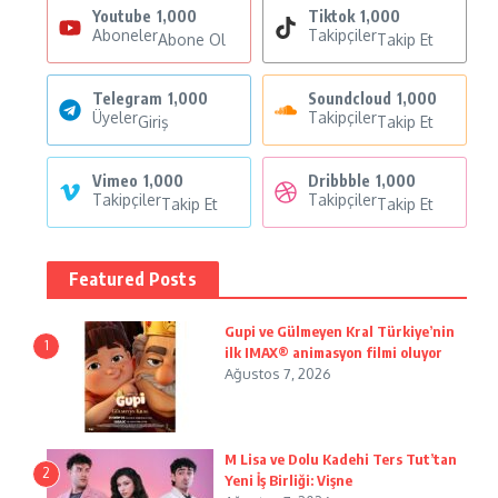
Youtube
1,000
Tiktok
1,000
Aboneler
Takipçiler
Abone Ol
Takip Et
Telegram
1,000
Soundcloud
1,000
Üyeler
Takipçiler
Giriş
Takip Et
Vimeo
1,000
Dribbble
1,000
Takipçiler
Takipçiler
Takip Et
Takip Et
Featured Posts
Gupi ve Gülmeyen Kral Türkiye’nin
1
ilk IMAX® animasyon filmi oluyor
Ağustos 7, 2026
M Lisa ve Dolu Kadehi Ters Tut’tan
2
Yeni İş Birliği: Vişne