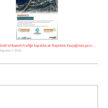
İzmit istikameti trafiğe kapatılacak: Başiskele Kavşağı’nda gece ...
Ağustos 7, 2026