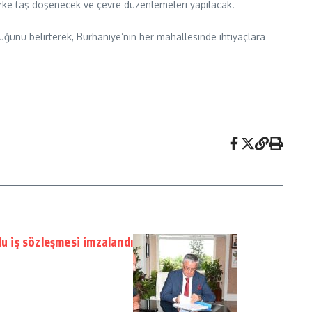
arke taş döşenecek ve çevre düzenlemeleri yapılacak.
üğünü belirterek, Burhaniye’nin her mahallesinde ihtiyaçlara
lu iş sözleşmesi imzalandı