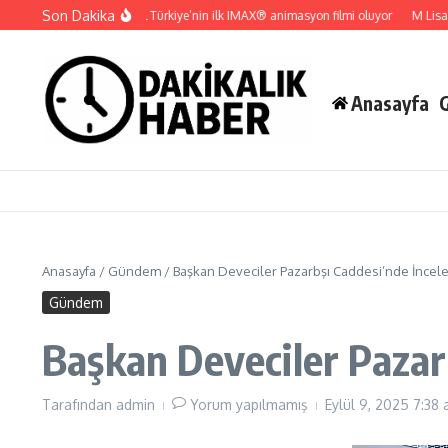
İçeriğe atla
Son Dakika
Gupi ve Gülmeyen Kral Türkiye’nin ilk IMAX® animasyon filmi oluyor
M Lisa ve D
Anasayfa
Anasayfa
/
Gündem
/
Başkan Deveciler Pazarbşı Caddesi’nde İnce
Gündem
Başkan Deveciler Pazar
Tarafından
admin
Yorum yapılmamış
Eylül 9, 2025
7:38