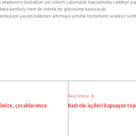
ğü ekiplerince başlatılan yol söküm çalışmaları kapsamında caddeye p
 daha konforlu hem de estetik bir görünüme kavuşacak.
ndaşların yaşam kalitesini artırmaya yönelik hizmetlerin aralıksız sürd
Next Article
imize, çocuklarımıza
Kadrolu işçileri kapsayan top