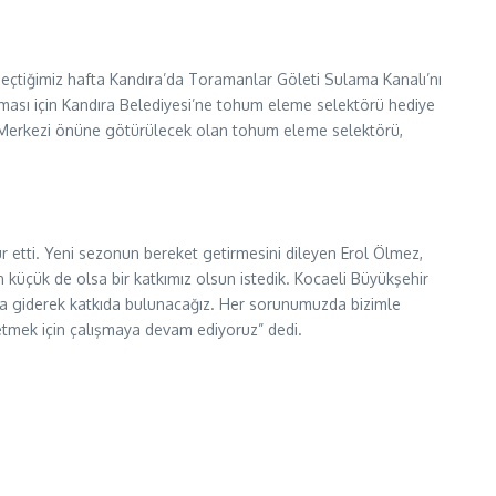
 geçtiğimiz hafta Kandıra’da Toramanlar Göleti Sulama Kanalı’nı
nması için Kandıra Belediyesi’ne tohum eleme selektörü hediye
r Merkezi önüne götürülecek olan tohum eleme selektörü,
 etti. Yeni sezonun bereket getirmesini dileyen Erol Ölmez,
 küçük de olsa bir katkımız olsun istedik. Kocaeli Büyükşehir
ına giderek katkıda bulunacağız. Her sorunumuzda bizimle
etmek için çalışmaya devam ediyoruz” dedi.