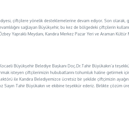
diyesi, çiftçilere yönelik desteklemelerine devam ediyor. Son olarak,
vamlılığını sağlayan Büyükşehir, bu kez de bölgedeki çiftçilerin kulla
, Özbey Yapraklı Meydanı, Kandıra Merkez Pazar Yeri ve Araman Kültü
Kocaeli Büyükşehir Belediye Başkanı Doç.Dr.Tahir Büyükakın’a teşekkür
k isteyen çiftçilerimizin hububatlarını tohumluk haline getirmek için
ektörü ile Kandıra Belediyemizce ücretsiz bir şekilde çiftçimizin ayağ
z Sayın Tahir Büyükakın ve ekibine teşekkür ederiz. Birlikte çözüm ür