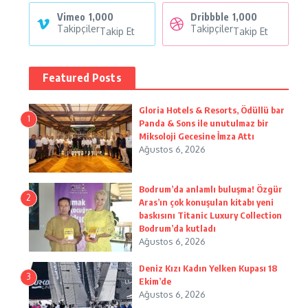
Vimeo
1,000
Dribbble
1,000
Takipçiler
Takipçiler
Takip Et
Takip Et
Featured Posts
Gloria Hotels & Resorts, Ödüllü bar
1
Panda & Sons ile unutulmaz bir
Miksoloji Gecesine İmza Attı
Ağustos 6, 2026
Bodrum’da anlamlı buluşma! Özgür
2
Aras’ın çok konuşulan kitabı yeni
baskısını Titanic Luxury Collection
Bodrum’da kutladı
Ağustos 6, 2026
Deniz Kızı Kadın Yelken Kupası 18
3
Ekim’de
Ağustos 6, 2026