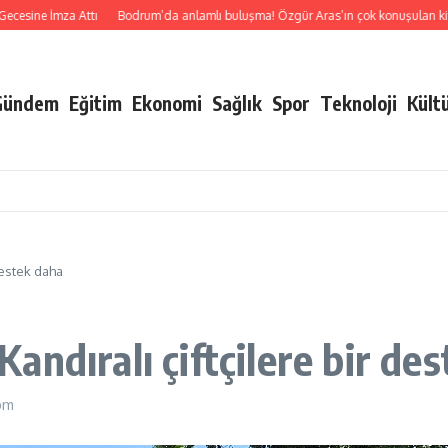
ne İmza Attı
Bodrum’da anlamlı buluşma! Özgür Aras’ın çok konuşulan kitabı yen
Gündem
Eğitim
Ekonomi
Sağlık
Spor
Teknoloji
Kült
destek daha
ndıralı çiftçilere bir de
pm