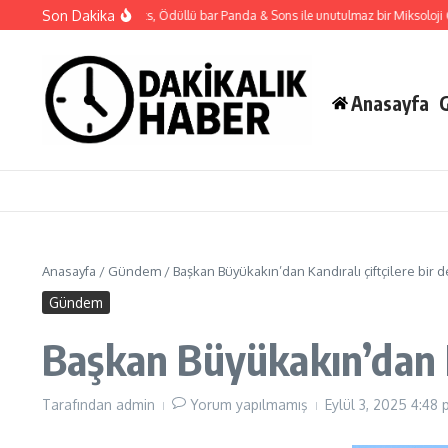
İçeriğe atla
Son Dakika
loria Hotels & Resorts, Ödüllü bar Panda & Sons ile unutulmaz bir Miksoloji Gecesi
Anasayfa
Anasayfa
/
Gündem
/
Başkan Büyükakın’dan Kandıralı çiftçilere bir 
Gündem
Başkan Büyükakın’dan Ka
Tarafından
admin
Yorum yapılmamış
Eylül 3, 2025
4:48 