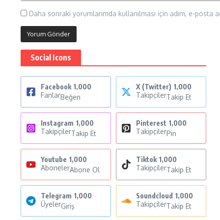
Daha sonraki yorumlarımda kullanılması için adım, e-posta ad
Social Icons
Facebook
1,000
X (Twitter)
1,000
Fanlar
Takipçiler
Beğen
Takip Et
Instagram
1,000
Pinterest
1,000
Takipçiler
Takipçiler
Takip Et
Pin
Youtube
1,000
Tiktok
1,000
Aboneler
Takipçiler
Abone Ol
Takip Et
Telegram
1,000
Soundcloud
1,000
Üyeler
Takipçiler
Giriş
Takip Et