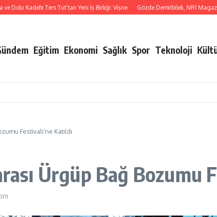
lu Kadehi Ters Tut’tan Yeni İş Birliği: Vişne
Gözde Demirbilek, NR1 Magazin’de: ‘
Gündem
Eğitim
Ekonomi
Sağlık
Spor
Teknoloji
Kült
ozumu Festivali’ne Katıldı
arası Ürgüp Bağ Bozumu Fe
 pm