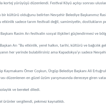
kortej yürüyüşü düzenlendi. Festival Köyü açılışı sonrası uluslara
n bir kültürü olduğunu belirten Nevşehir Belediye Başkanımız Ra
u etkinlik sadece tarım festivali değil, samimiyetin, dostlukların pe
ye Başkanı Rasim Arı festivalin sosyal ilişkileri güçlendirmesi ve b
aşkan Arı “Bu etkinlik, yerel halkın, tarihi, kültürü ve bağcılık
dünyanın her yerinde bulabilirsiniz ama Kapadokya’yı sadece Nevşehi
güp Kaymakamı Ömer Coşkun, Ürgüp Belediye Başkanı Ali Ertuğrul Bu
rası düzenlenen en güzel üzüm yarışmasında dereceye giren vatanda
olaylık ve bereket diledi.
sel ürünler sergilendi, pekmez kaynatıldı.