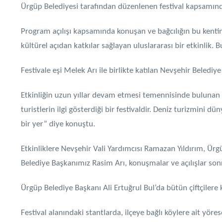
Ürgüp Belediyesi tarafından düzenlenen festival kapsamında 
Program açılışı kapsamında konuşan ve bağcılığın bu kenti
kültürel açıdan katkılar sağlayan uluslararası bir etkinlik. B
Festivale eşi Melek Arı ile birlikte katılan Nevşehir Beledi
Etkinliğin uzun yıllar devam etmesi temennisinde bulunan B
turistlerin ilgi gösterdiği bir festivaldir. Deniz turizmini 
bir yer” diye konuştu.
Etkinliklere Nevşehir Vali Yardımcısı Ramazan Yıldırım, Ür
Belediye Başkanımız Rasim Arı, konuşmalar ve açılışlar son
Ürgüp Belediye Başkanı Ali Ertuğrul Bul’da bütün çiftçilere k
Festival alanındaki stantlarda, ilçeye bağlı köylere ait yöre