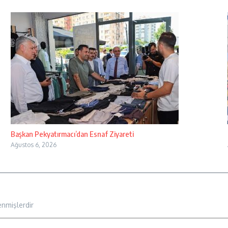
Başkan Pekyatırmacı’dan Esnaf Ziyareti
Ağustos 6, 2026
enmişlerdir