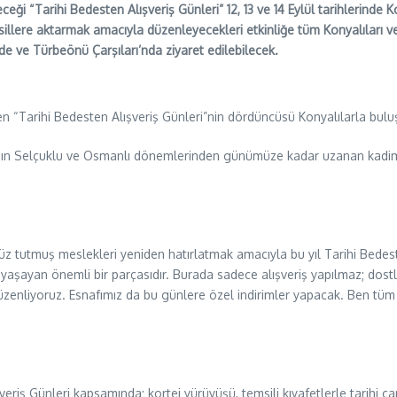
ği “Tarihi Bedesten Alışveriş Günleri” 12, 13 ve 14 Eylül tarihlerinde
lere aktarmak amacıyla düzenleyecekleri etkinliğe tüm Konyalıları ve c
de ve Türbeönü Çarşıları’nda ziyaret edilebilecek.
en “Tarihi Bedesten Alışveriş Günleri”nin dördüncüsü Konyalılarla bulu
nın Selçuklu ve Osmanlı dönemlerinden günümüze kadar uzanan kadim g
z tutmuş meslekleri yeniden hatırlatmak amacıyla bu yıl Tarihi Bedest
şayan önemli bir parçasıdır. Burada sadece alışveriş yapılmaz; dostlukl
zenliyoruz. Esnafımız da bu günlere özel indirimler yapacak. Ben tüm Ko
ışveriş Günleri kapsamında; kortej yürüyüşü, temsili kıyafetlerle tarihi