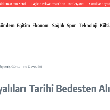
mlar temizlendi
Başkan Pekyatırmacı’dan Esnaf Ziyareti
Çocuklar boyadı, bir
Gündem
Eğitim
Ekonomi
Sağlık
Spor
Teknoloji
Kült
lışveriş Günleri’ne Davet Etti
lıları Tarihi Bedesten Alı