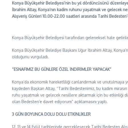
Konya Büyükşehir Belediyesi’nin bu yıl dördüncüsünü düzenleyece
İbrahim Altay, Konya’nın kadim ruhunu yaşatmak ve gelecek nesil
Alışveriş Günleri 10.00-22.00 saatleri arasında Tarihi Bedesten’
Konya Büyükşehir Belediyesi tarafından geleneksel hale getiril
Konya Büyükşehir Belediye Başkanı Uğur İbrahim Altay, Konya’
olduğunu vurguladı.
“ESNAFIMIZ BU GÜNLERE ÖZEL İNDİRİMLER YAPACAK”
Konya’da ekonomik hareketliliği canlandırmak ve unutulmaya yü
kaydeden Başkan Altay, “Tarihi Bedestenimiz, bu kadim mirasın ya
ruhu yaşatmak ve gelecek nesillere aktarmak için bu etkinliği dü
olan Bedesten’e davet ediyorum” açıklamasını yaptı.
3 GÜN BOYUNCA DOLU DOLU ETKİNLİKLER
12, 13 ve 14 Eylül tarihlerinde gerçekleşecek Tarihi Bedesten Al