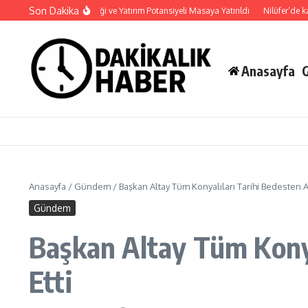
İçeriğe atla
Son Dakika
Haymana’nın Geleceği ve Yatırım Potansiyeli Masaya Yatırıldı
Nilüfer’de kaldırı
Anasayfa
Anasayfa
/
Gündem
/
Başkan Altay Tüm Konyalıları Tarihi Bedesten A
Gündem
Başkan Altay Tüm Konya
Etti