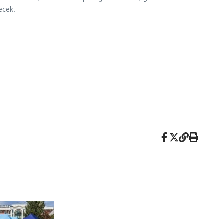
necek.