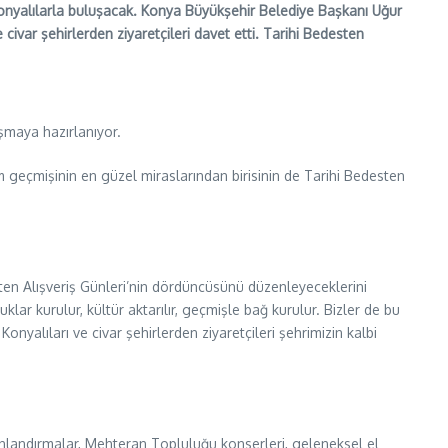
 Konyalılarla buluşacak. Konya Büyükşehir Belediye Başkanı Uğur
ivar şehirlerden ziyaretçileri davet etti. Tarihi Bedesten
şmaya hazırlanıyor.
eçmişinin en güzel miraslarından birisinin de Tarihi Bedesten
en Alışveriş Günleri’nin dördüncüsünü düzenleyeceklerini
ar kurulur, kültür aktarılır, geçmişle bağ kurulur. Bizler de bu
nyalıları ve civar şehirlerden ziyaretçileri şehrimizin kalbi
 canlandırmalar, Mehteran Topluluğu konserleri, geleneksel el