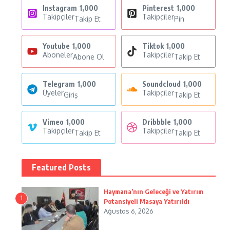
Instagram
1,000
Pinterest
1,000
Takipçiler
Takipçiler
Takip Et
Pin
Youtube
1,000
Tiktok
1,000
Aboneler
Takipçiler
Abone Ol
Takip Et
Telegram
1,000
Soundcloud
1,000
Üyeler
Takipçiler
Giriş
Takip Et
Vimeo
1,000
Dribbble
1,000
Takipçiler
Takipçiler
Takip Et
Takip Et
Featured Posts
Haymana’nın Geleceği ve Yatırım
1
Potansiyeli Masaya Yatırıldı
Ağustos 6, 2026