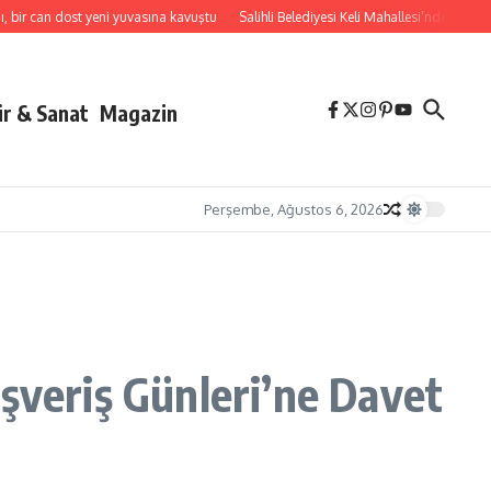
 can dost yeni yuvasına kavuştu
Salihli Belediyesi Keli Mahallesi’nde 2 Bin 250
ür & Sanat
Magazin
Perşembe, Ağustos 6, 2026
şveriş Günleri’ne Davet