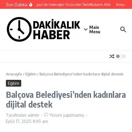
İçeriğe atla
Son Dakika
Osmangazi’de Geleceğin Yüzücüleri Sertifikalarını Aldı
Konya Bisik
Main
Menu
Anasayfa
/
Eğitim
/
Balçova Belediyesi’nden kadınlara dijital destek
Eğitim
Balçova Belediyesi’nden kadınlara
dijital destek
Tarafından
admin
Yorum yapılmamış
Eylül 17, 2025
8:45 am