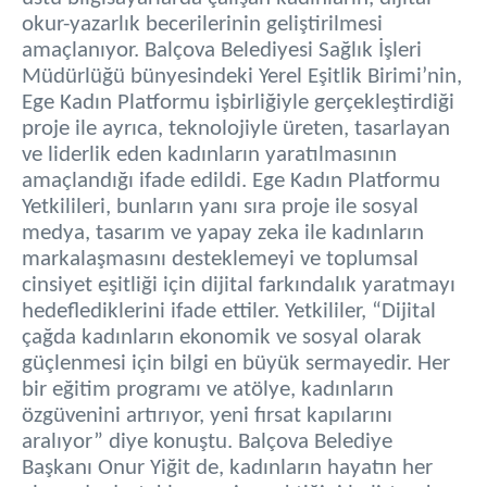
okur-yazarlık becerilerinin geliştirilmesi
amaçlanıyor. Balçova Belediyesi Sağlık İşleri
Müdürlüğü bünyesindeki Yerel Eşitlik Birimi’nin,
Ege Kadın Platformu işbirliğiyle gerçekleştirdiği
proje ile ayrıca, teknolojiyle üreten, tasarlayan
ve liderlik eden kadınların yaratılmasının
amaçlandığı ifade edildi. Ege Kadın Platformu
Yetkilileri, bunların yanı sıra proje ile sosyal
medya, tasarım ve yapay zeka ile kadınların
markalaşmasını desteklemeyi ve toplumsal
cinsiyet eşitliği için dijital farkındalık yaratmayı
hedeflediklerini ifade ettiler. Yetkililer, “Dijital
çağda kadınların ekonomik ve sosyal olarak
güçlenmesi için bilgi en büyük sermayedir. Her
bir eğitim programı ve atölye, kadınların
özgüvenini artırıyor, yeni fırsat kapılarını
aralıyor” diye konuştu. Balçova Belediye
Başkanı Onur Yiğit de, kadınların hayatın her