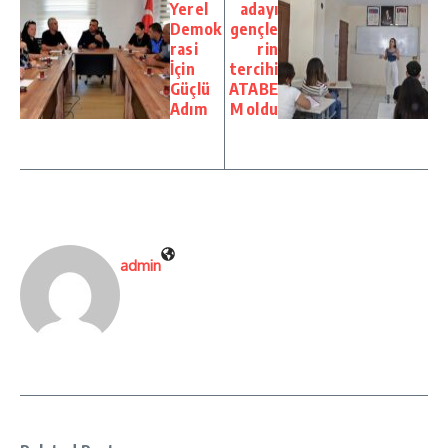
Yerel
adayı
Demok
gençle
rasi
rin
İçin
tercihi
Güçlü
ATABE
Adım
M oldu
admin