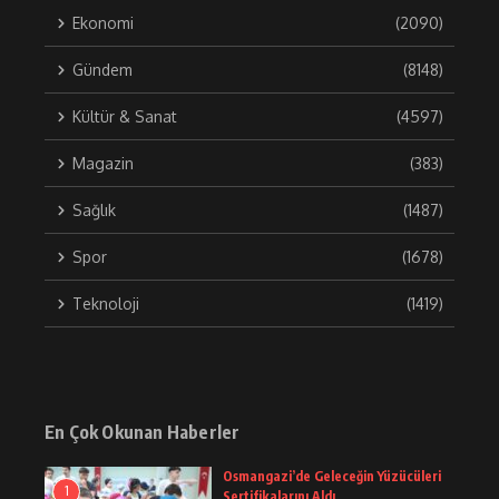
Ekonomi
(2090)
Gündem
(8148)
Kültür & Sanat
(4597)
Magazin
(383)
Sağlık
(1487)
Spor
(1678)
Teknoloji
(1419)
En Çok Okunan Haberler
Osmangazi’de Geleceğin Yüzücüleri
1
Sertifikalarını Aldı