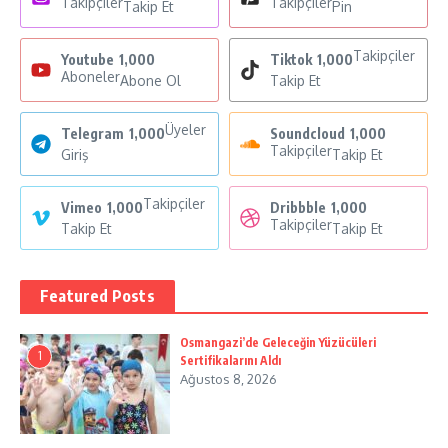
Takipçiler
Takipçiler
Takip Et
Pin
Takipçiler
Youtube
1,000
Tiktok
1,000
Aboneler
Abone Ol
Takip Et
Üyeler
Telegram
1,000
Soundcloud
1,000
Takipçiler
Giriş
Takip Et
Takipçiler
Vimeo
1,000
Dribbble
1,000
Takipçiler
Takip Et
Takip Et
Featured Posts
Osmangazi’de Geleceğin Yüzücüleri
1
Sertifikalarını Aldı
Ağustos 8, 2026