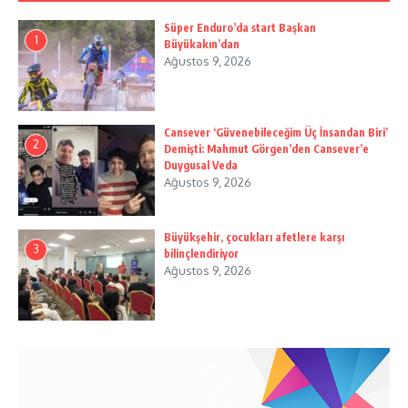
Süper Enduro’da start Başkan
1
Büyükakın’dan
Ağustos 9, 2026
Cansever ‘Güvenebileceğim Üç İnsandan Biri’
2
Demişti: Mahmut Görgen’den Cansever’e
Duygusal Veda
Ağustos 9, 2026
Büyükşehir, çocukları afetlere karşı
3
bilinçlendiriyor
Ağustos 9, 2026