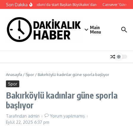
İçeriğe atla
Son Dakika
Süper Enduro’da start Başkan Büyükakın’dan
Cansever ‘Güvenebi
Main
Menu
Anasayfa
/
Spor
/
Bakırköylü kadınlar güne sporla başlıyor
Spor
Bakırköylü kadınlar güne sporla
başlıyor
Tarafından
admin
Yorum yapılmamış
Eylül 22, 2025
6:37 pm