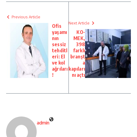
Previous Article
Next Article
Ofis
yaşamı
KO-
nın
MEK,
sessiz
398
tehditl
farklı
eri: El
branşt
ve kol
a
ağrıları
kapıları
!
nı açtı
admin