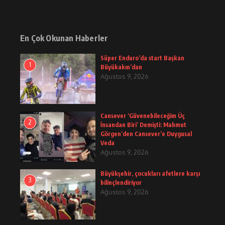
En Çok Okunan Haberler
Süper Enduro’da start Başkan
1
Büyükakın’dan
Ağustos 9, 2026
Cansever ‘Güvenebileceğim Üç
2
İnsandan Biri’ Demişti: Mahmut
Görgen’den Cansever’e Duygusal
Veda
Ağustos 9, 2026
Büyükşehir, çocukları afetlere karşı
3
bilinçlendiriyor
Ağustos 9, 2026