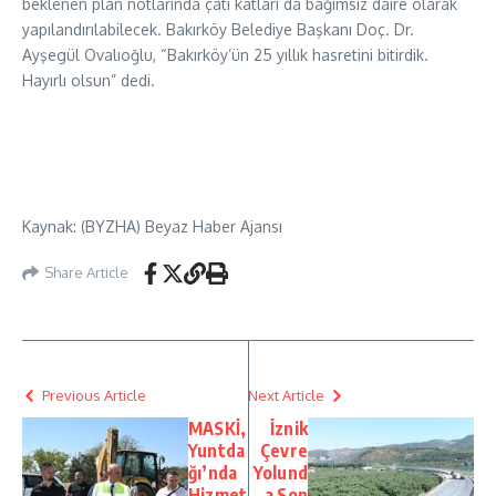
beklenen plan notlarında çatı katları da bağımsız daire olarak
yapılandırılabilecek. Bakırköy Belediye Başkanı Doç. Dr.
Ayşegül Ovalıoğlu, “Bakırköy’ün 25 yıllık hasretini bitirdik.
Hayırlı olsun” dedi.
Kaynak: (BYZHA) Beyaz Haber Ajansı
Share Article
Previous Article
Next Article
MASKİ,
İznik
Yuntda
Çevre
ğı’nda
Yolund
Hizmet
a Son