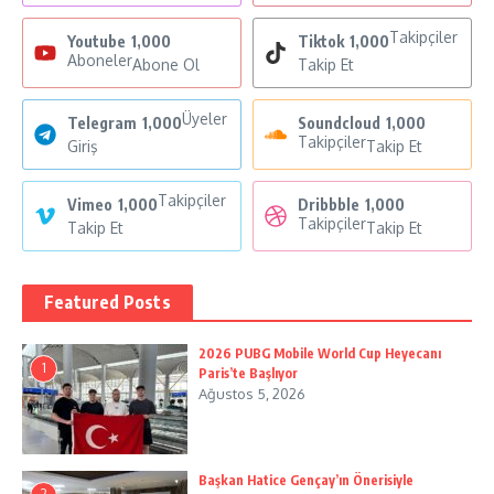
Takipçiler
Youtube
1,000
Tiktok
1,000
Aboneler
Abone Ol
Takip Et
Üyeler
Telegram
1,000
Soundcloud
1,000
Takipçiler
Giriş
Takip Et
Takipçiler
Vimeo
1,000
Dribbble
1,000
Takipçiler
Takip Et
Takip Et
Featured Posts
2026 PUBG Mobile World Cup Heyecanı
1
Paris’te Başlıyor
Ağustos 5, 2026
Başkan Hatice Gençay’ın Önerisiyle