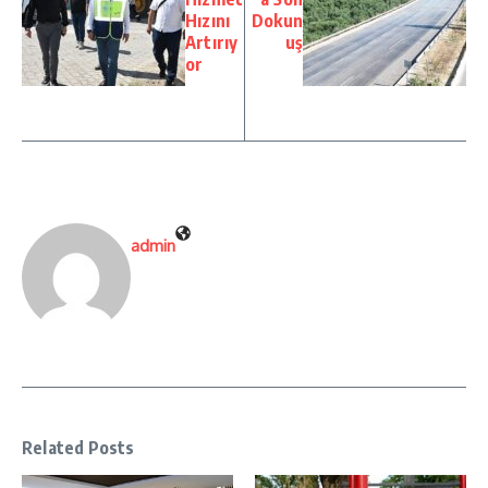
Hızını
Dokun
Artırıy
uş
or
admin
Related Posts