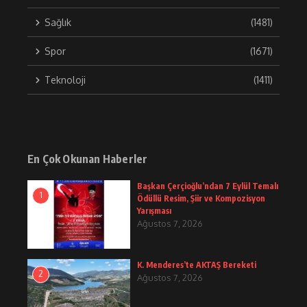
Sağlık
(1481)
Spor
(1671)
Teknoloji
(1411)
En Çok Okunan Haberler
Başkan Çerçioğlu’ndan 7 Eylül Temalı
1
Ödüllü Resim, Şiir ve Kompozisyon
Yarışması
Ağustos 7, 2026
K. Menderes’te AKTAŞ Bereketi
2
Ağustos 7, 2026