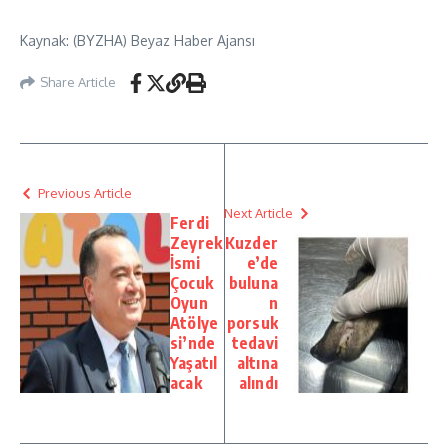
Kaynak: (BYZHA) Beyaz Haber Ajansı
Share Article
Previous Article
Next Article
Ferdi
Zeyrek
Kuzder
İsmi
e’de
Çocuk
buluna
Oyun
n
Atölye
porsuk
si’nde
tedavi
Yaşatıl
altına
acak
alındı