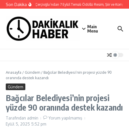
İçeriğe atla
Son Dakika
Başkan Çerçioğlu’ndan 7 Eylül Temalı Ödüllü Resim, Şiir ve Kompozi
Main
Menu
Anasayfa
/
Gündem
/
Bağcılar Belediyesi’nin projesi yüzde 90
oranında destek kazandı
Gündem
Bağcılar Belediyesi’nin projesi
yüzde 90 oranında destek kazandı
Tarafından
admin
Yorum yapılmamış
Eylül 5, 2025
5:52 pm