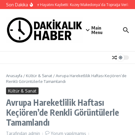
İçeriğe atla
Son Dakika
Cansever Hayatını Kaybetti: Kuzey Makedonya’da Toprağa Verilecek
Main
Menu
Anasayfa
/
Kültür & Sanat
/
Avrupa Hareketlilik Haftası Keçiören’de
Renkli Görüntülerle Tamamlandı
Kültür & Sanat
Avrupa Hareketlilik Haftası
Keçiören’de Renkli Görüntülerle
Tamamlandı
Tarafından
admin
Yorum yapılmamış