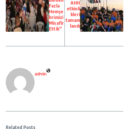
AHH
Fazla
etkinli
Hemşe
kleri
hrimizi
tamam
Misafir
landı
Ettik”
admin
Related Posts