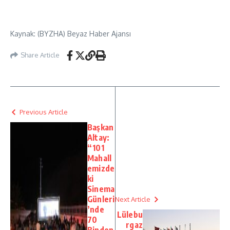
Kaynak: (BYZHA) Beyaz Haber Ajansı
Share Article
Previous Article
Başkan
Altay:
“101
Mahall
emizde
ki
Sinema
Günleri
Next Article
’nde
Lülebu
70
rgaz
Binden