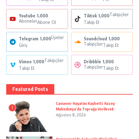
Takipçiler
Youtube
1,000
Tiktok
1,000
Aboneler
Abone Ol
Takip Et
Üyeler
Telegram
1,000
Soundcloud
1,000
Takipçiler
Giriş
Takip Et
Takipçiler
Vimeo
1,000
Dribbble
1,000
Takipçiler
Takip Et
Takip Et
Featured Posts
Cansever Hayatını Kaybetti: Kuzey
1
Makedonya’da Toprağa Verilecek
Ağustos 8, 2026