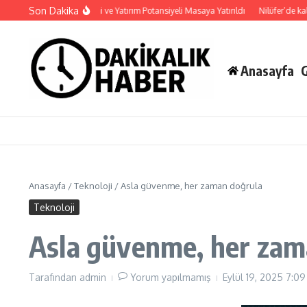
İçeriğe atla
Son Dakika
Haymana’nın Geleceği ve Yatırım Potansiyeli Masaya Yatırıldı
Nilüfer’de kaldır
Anasayfa
Anasayfa
/
Teknoloji
/
Asla güvenme, her zaman doğrula
Teknoloji
Asla güvenme, her zam
Tarafından
admin
Yorum yapılmamış
Eylül 19, 2025
7:09