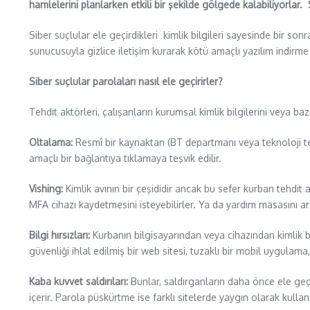
hamlelerini planlarken etkili bir şekilde gölgede kalabiliyorlar
Siber suçlular ele geçirdikleri kimlik bilgileri sayesinde bir son
sunucusuyla gizlice iletişim kurarak kötü amaçlı yazılım indirme 
Siber suçlular parolaları nasıl ele geçirirler?
Tehdit aktörleri, çalışanların kurumsal kimlik bilgilerini veya ba
Oltalama:
Resmî bir kaynaktan (BT departmanı veya teknoloji te
amaçlı bir bağlantıya tıklamaya teşvik edilir.
Vishing:
Kimlik avının bir çeşididir ancak bu sefer kurban tehdit
MFA cihazı kaydetmesini isteyebilirler. Ya da yardım masasını ara
Bilgi hırsızları:
Kurbanın bilgisayarından veya cihazından kimlik bi
güvenliği ihlal edilmiş bir web sitesi, tuzaklı bir mobil uygula
Kaba kuvvet saldırıları:
Bunlar, saldırganların daha önce ele geçi
içerir. Parola püskürtme ise farklı sitelerde yaygın olarak kull