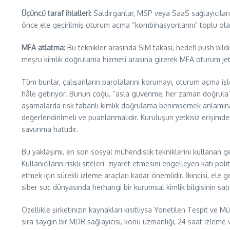
Üçüncü taraf ihlalleri:
Saldırganlar, MSP veya SaaS sağlayıcıları g
önce ele geçirilmiş oturum açma “kombinasyonlarını” toplu olara
MFA atlatma:
Bu teknikler arasında SIM takası, hedefi push bil
meşru kimlik doğrulama hizmeti arasına girerek MFA oturum jetonla
Tüm bunlar, çalışanların parolalarını korumayı, oturum açma işl
hâle getiriyor. Bunun çoğu, “asla güvenme, her zaman doğrula” il
aşamalarda risk tabanlı kimlik doğrulama benimsemek anlamına g
değerlendirilmeli ve puanlanmalıdır. Kuruluşun yetkisiz erişi
savunma hattıdır.
Bu yaklaşımı, en son sosyal mühendislik tekniklerini kullanan g
Kullanıcıların riskli siteleri ziyaret etmesini engelleyen katı p
etmek için sürekli izleme araçları kadar önemlidir. İkincisi, ele 
siber suç dünyasında herhangi bir kurumsal kimlik bilgisinin sa
Özellikle şirketinizin kaynakları kısıtlıysa Yönetilen Tespit v
sıra saygın bir MDR sağlayıcısı, konu uzmanlığı, 24 saat izleme ve 