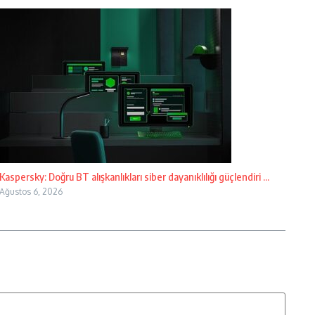
Kaspersky: Doğru BT alışkanlıkları siber dayanıklılığı güçlendiri ...
Ağustos 6, 2026