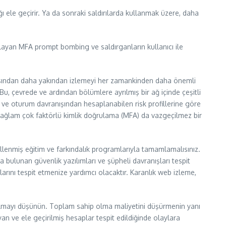
ağı ele geçirir. Ya da sonraki saldırılarda kullanmak üzere, daha
çlayan MFA prompt bombing ve saldırganların kullanıcı ile
 açısından daha yakından izlemeyi her zamankinden daha önemli
Bu, çevrede ve ardından bölümlere ayrılmış bir ağ içinde çeşitli
 ve oturum davranışından hesaplanabilen risk profillerine göre
sağlam çok faktörlü kimlik doğrulama (MFA) da vazgeçilmez bir
llenmiş eğitim ve farkındalık programlarıyla tamamlamalısınız.
da bulunan güvenlik yazılımları ve şüpheli davranışları tespit
nlarını tespit etmenize yardımcı olacaktır. Karanlık web izleme,
nı almayı düşünün. Toplam sahip olma maliyetini düşürmenin yanı
layan ve ele geçirilmiş hesaplar tespit edildiğinde olaylara