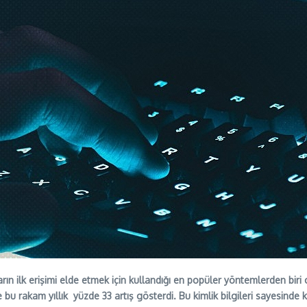
luların ilk erişimi elde etmek için kullandığı en popüler yöntemlerden b
ve bu rakam yıllık yüzde 33 artış gösterdi. Bu kimlik bilgileri sayesinde