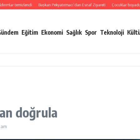
ımlar temizlendi
Başkan Pekyatırmacı’dan Esnaf Ziyareti
Çocuklar boyadı, bir
Gündem
Eğitim
Ekonomi
Sağlık
Spor
Teknoloji
Kült
an doğrula
 am