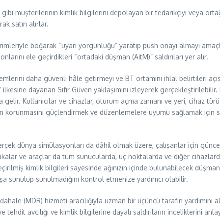
ibi müşterilerinin kimlik bilgilerini depolayan bir tedarikçiyi veya ort
k satın alırlar.
dirimleriyle boğarak “uyarı yorgunluğu” yaratıp push onayı almayı ama
rını ele geçirdikleri “ortadaki düşman (AitM)” saldırıları yer alır.
emlerini daha güvenli hâle getirmeyi ve BT ortamını ihlal belirtileri
kesine dayanan Sıfır Güven yaklaşımını izleyerek gerçekleştirilebilir. 
elir. Kullanıcılar ve cihazlar, oturum açma zamanı ve yeri, cihaz türü
mden korunmasını güçlendirmek ve düzenlemelere uyumu sağlamak için 
erçek dünya simülasyonları da dâhil olmak üzere, çalışanlar için günce
olitikalar ve araçlar da tüm sunucularda, uç noktalarda ve diğer cihazlar
geçirilmiş kimlik bilgileri sayesinde ağınızın içinde bulunabilecek düşma
tışa sunulup sunulmadığını kontrol etmenize yardımcı olabilir.
e Müdahale (MDR) hizmeti aracılığıyla uzman bir üçüncü tarafın yardımı
tehdit avcılığı ve kimlik bilgilerine dayalı saldırıların inceliklerini an