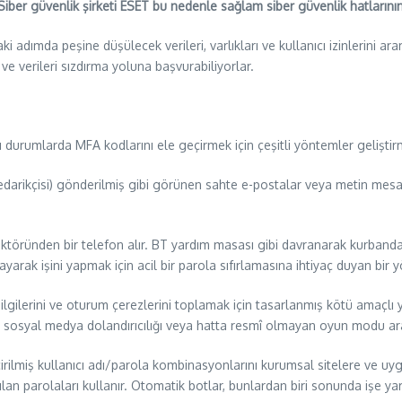
. Siber güvenlik şirketi ESET bu nedenle sağlam siber güvenlik hatların
raki adımda peşine düşülecek verileri, varlıkları ve kullanıcı izinlerini 
ve verileri sızdırma yoluna başvurabiliyorlar.
zı durumlarda MFA kodlarını ele geçirmek için çeşitli yöntemler geliştirm
darikçisi) gönderilmiş gibi görünen sahte e-postalar veya metin mesaj
 aktöründen bir telefon alır. BT yardım masası gibi davranarak kurbanda
yarak işini yapmak için acil bir parola sıfırlamasına ihtiyaç duyan bir y
lgilerini ve oturum çerezlerini toplamak için tasarlanmış kötü amaçlı yaz
ma, sosyal medya dolandırıcılığı veya hatta resmî olmayan oyun modu arac
rilmiş kullanıcı adı/parola kombinasyonlarını kurumsal sitelere ve uygul
anılan parolaları kullanır. Otomatik botlar, bunlardan biri sonunda işe