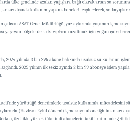
da ülke genelinde azalan yağışlara bağlı olarak artan su sorununa kar
, amacı dışında kullanım yapan aboneleri tespit ederek, su kayıpların
çin çalışan ASAT Genel Müdürlüğü, yaz aylarında yaşanan içme suyu sık
tısı yaşayan bölgelerde su kayıplarını azaltmak için yoğun çaba harcı
 2024 yılında 3 bin 296 abone hakkında usulsüz su kullanım işlemi 
ağlandı. 2025 yılının ilk sekiz ayında 2 bin 99 aboneye işlem yapıl
.
rkuteli’nde yürüttüğü denetimlerle usulsüz kullanımla mücadelesini sü
 aylarında (Haziran-Eylül dönemi) içme suyu aboneliğinin amacı dışı
rken, özellikle yüksek tüketimli abonelerin takibi rutin hale getirildi