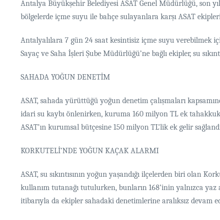
Antalya Büyükşehir Belediyesi ASAT Genel Müdürlüğü, son yıllar
bölgelerde içme suyu ile bahçe sulayanlara karşı ASAT ekipleri
Antalyalılara 7 gün 24 saat kesintisiz içme suyu verebilmek i
Sayaç ve Saha İşleri Şube Müdürlüğü’ne bağlı ekipler, su sıkın
SAHADA YOĞUN DENETİM
ASAT, sahada yürüttüğü yoğun denetim çalışmaları kapsamında,
idari su kaybı önlenirken, kuruma 160 milyon TL ek tahakkuk s
ASAT’ın kurumsal bütçesine 150 milyon TL’lik ek gelir sağlandı
KORKUTELİ’NDE YOĞUN KAÇAK ALARMI
ASAT, su sıkıntısının yoğun yaşandığı ilçelerden biri olan Ko
kullanım tutanağı tutulurken, bunların 168’inin yalnızca yaz
itibarıyla da ekipler sahadaki denetimlerine aralıksız devam ede