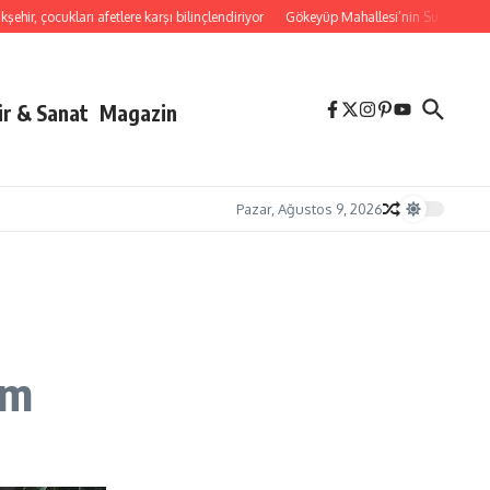
r, çocukları afetlere karşı bilinçlendiriyor
Gökeyüp Mahallesi’nin Su Sorunu Çöz
ür & Sanat
Magazin
Pazar, Ağustos 9, 2026
im