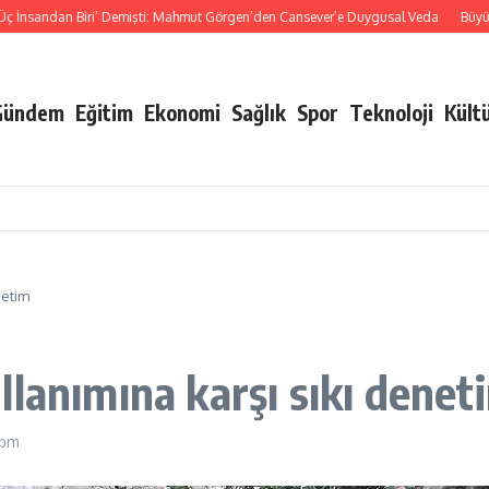
nsandan Biri’ Demişti: Mahmut Görgen’den Cansever’e Duygusal Veda
Büyükşehi
Gündem
Eğitim
Ekonomi
Sağlık
Spor
Teknoloji
Kült
netim
llanımına karşı sıkı denet
 pm