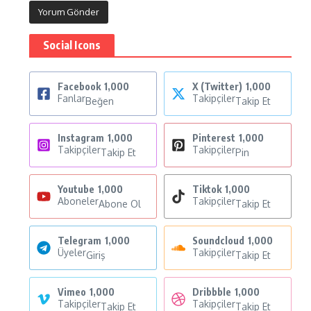
Social Icons
Facebook
1,000
X (Twitter)
1,000
Fanlar
Takipçiler
Beğen
Takip Et
Instagram
1,000
Pinterest
1,000
Takipçiler
Takipçiler
Takip Et
Pin
Youtube
1,000
Tiktok
1,000
Aboneler
Takipçiler
Abone Ol
Takip Et
Telegram
1,000
Soundcloud
1,000
Üyeler
Takipçiler
Giriş
Takip Et
Vimeo
1,000
Dribbble
1,000
Takipçiler
Takipçiler
Takip Et
Takip Et