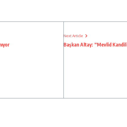
Next Article
nıyor
Başkan Altay: “Mevlid Kandi