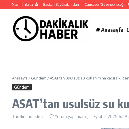
İçeriğe atla
Son Dakika
Süper Enduro’da start Başkan Büyükakın’dan
Cansever ‘Güvenebileceğim Üç İ
Anasayfa
Anasayfa
/
Gündem
/
ASAT’tan usulsüz su kullanımına karşı sıkı de
Gündem
ASAT’tan usulsüz su ku
Tarafından
admin
Yorum yapılmamış
Eylül 2, 2025
6:59