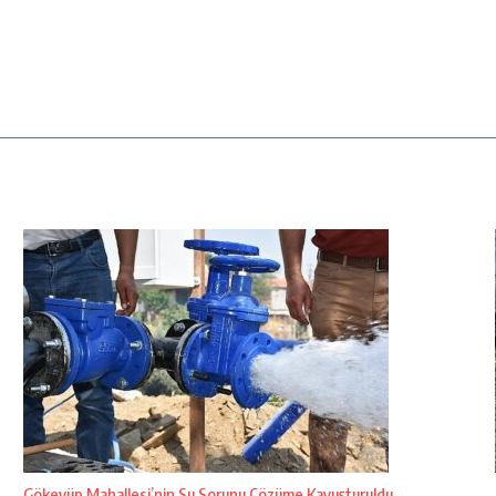
Gökeyüp Mahallesi’nin Su Sorunu Çözüme Kavuşturuldu