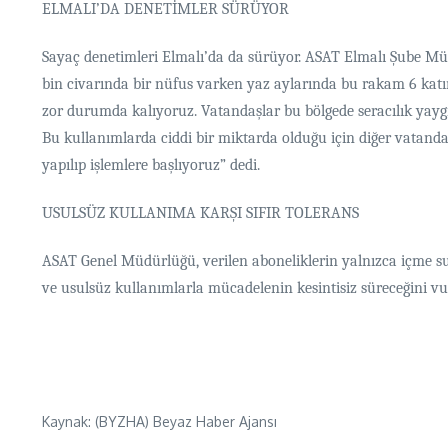
ELMALI’DA DENETİMLER SÜRÜYOR
Sayaç denetimleri Elmalı’da da sürüyor. ASAT Elmalı Şube Müdü
bin civarında bir nüfus varken yaz aylarında bu rakam 6 katı
zor durumda kalıyoruz. Vatandaşlar bu bölgede seracılık yaygınla
Bu kullanımlarda ciddi bir miktarda olduğu için diğer vatanda
yapılıp işlemlere başlıyoruz” dedi.
USULSÜZ KULLANIMA KARŞI SIFIR TOLERANS
ASAT Genel Müdürlüğü, verilen aboneliklerin yalnızca içme suy
ve usulsüz kullanımlarla mücadelenin kesintisiz süreceğini vu
Kaynak: (BYZHA) Beyaz Haber Ajansı