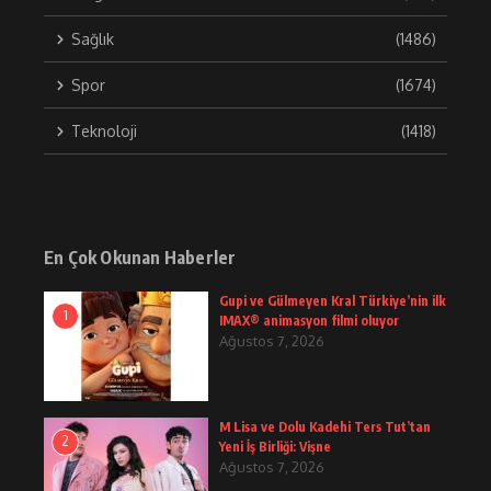
Sağlık
(1486)
Spor
(1674)
Teknoloji
(1418)
En Çok Okunan Haberler
Gupi ve Gülmeyen Kral Türkiye’nin ilk
1
IMAX® animasyon filmi oluyor
Ağustos 7, 2026
M Lisa ve Dolu Kadehi Ters Tut’tan
2
Yeni İş Birliği: Vişne
Ağustos 7, 2026