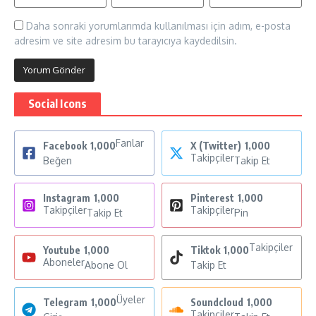
Daha sonraki yorumlarımda kullanılması için adım, e-posta
adresim ve site adresim bu tarayıcıya kaydedilsin.
Social Icons
Fanlar
Facebook
1,000
X (Twitter)
1,000
Takipçiler
Beğen
Takip Et
Instagram
1,000
Pinterest
1,000
Takipçiler
Takipçiler
Takip Et
Pin
Takipçiler
Youtube
1,000
Tiktok
1,000
Aboneler
Abone Ol
Takip Et
Üyeler
Telegram
1,000
Soundcloud
1,000
Takipçiler