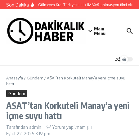
İçeriğe atla
Son Dakika
Gupi ve Gülmeyen Kral Türkiye’nin ilk IMAX® animasyon filmi oluyor
Main
Menu
Anasayfa
/
Gündem
/
ASAT’tan Korkuteli Manay’a yeni içme suyu
hattı
Gündem
ASAT’tan Korkuteli Manay’a yeni
içme suyu hattı
Tarafından
admin
Yorum yapılmamış
Eylül 22, 2025
3:19 pm