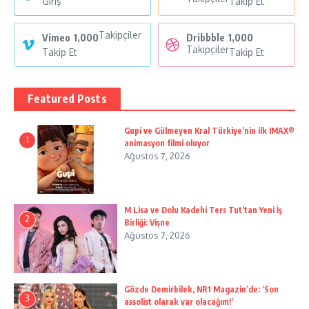
Giriş
Takip Et
Takipçiler
Vimeo
1,000
Dribbble
1,000
Takipçiler
Takip Et
Takip Et
Featured Posts
Gupi ve Gülmeyen Kral Türkiye’nin ilk IMAX®
1
animasyon filmi oluyor
Ağustos 7, 2026
M Lisa ve Dolu Kadehi Ters Tut’tan Yeni İş
2
Birliği: Vişne
Ağustos 7, 2026
Gözde Demirbilek, NR1 Magazin’de: ‘Son
3
assolist olarak var olacağım!’