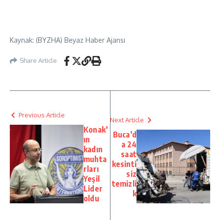
Kaynak: (BYZHA) Beyaz Haber Ajansı
Share Article
Previous Article
Next Article
Konak’
Buca’d
ın
a 24
kadın
saat
muhta
kesinti
rları
siz
Yeşil
temizli
Lider
k
oldu