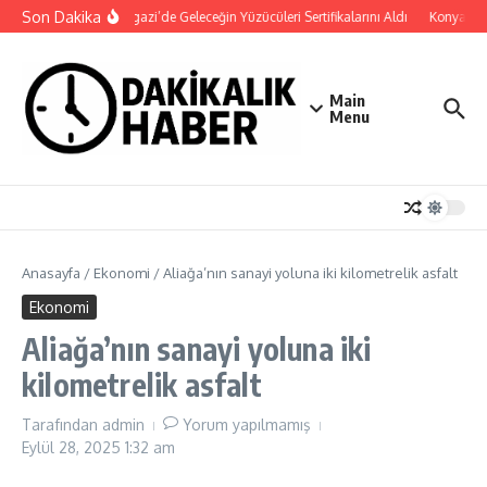
İçeriğe atla
Son Dakika
Osmangazi’de Geleceğin Yüzücüleri Sertifikalarını Aldı
Konya Bisik
Main
Menu
Anasayfa
/
Ekonomi
/
Aliağa’nın sanayi yoluna iki kilometrelik asfalt
Ekonomi
Aliağa’nın sanayi yoluna iki
kilometrelik asfalt
Tarafından
admin
Yorum yapılmamış
Eylül 28, 2025
1:32 am