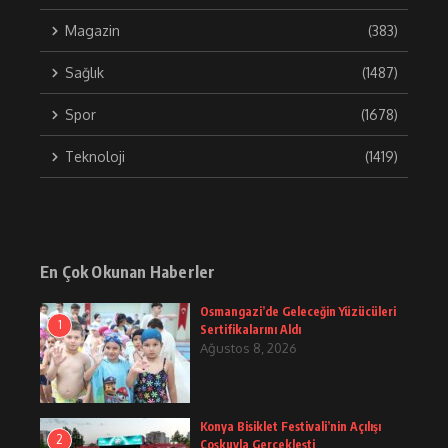
Magazin
(383)
Sağlık
(1487)
Spor
(1678)
Teknoloji
(1419)
En Çok Okunan Haberler
Osmangazi’de Geleceğin Yüzücüleri
1
Sertifikalarını Aldı
Ağustos 8, 2026
Konya Bisiklet Festivali’nin Açılışı
2
Coşkuyla Gerçekleşti