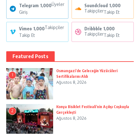
Üyeler
Telegram
1,000
Soundcloud
1,000
Takipçiler
Giriş
Takip Et
Takipçiler
Vimeo
1,000
Dribbble
1,000
Takipçiler
Takip Et
Takip Et
Featured Posts
Osmangazi’de Geleceğin Yüzücüleri
1
Sertifikalarını Aldı
Ağustos 8, 2026
Konya Bisiklet Festivali’nin Açılışı Coşkuyla
2
Gerçekleşti
Ağustos 8, 2026