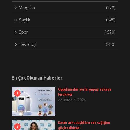
Magazin
(379)
Sağlık
(1481)
Spor
(1670)
Teknoloji
(1410)
En Çok Okunan Haberler
Uygulamalar yerini yapay zekaya
1
bırakıyor
Ağustos 6, 2026
Kadın arkadaşlıkları ruh sağlığını
2
güçlendiriyor!