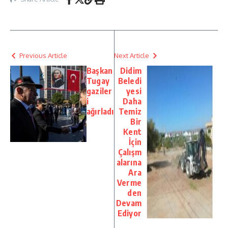
Previous Article
Next Article
Başkan
Didim
Tugay
Beledi
gaziler
yesi
i
Daha
ağırladı
Temiz
Bir
Kent
İçin
Çalışm
alarına
Ara
Verme
den
Devam
Ediyor