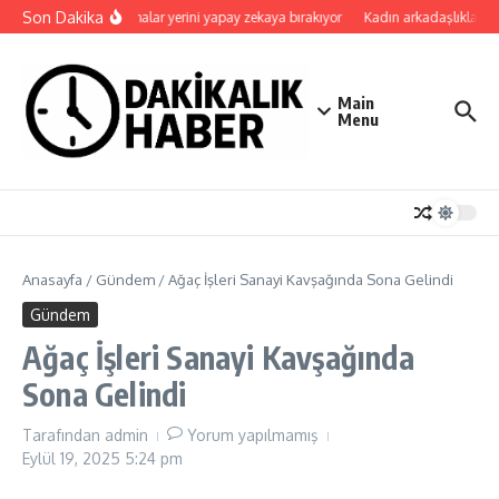
İçeriğe atla
Son Dakika
Uygulamalar yerini yapay zekaya bırakıyor
Kadın arkadaşlıkları ruh
Main
Menu
Anasayfa
/
Gündem
/
Ağaç İşleri Sanayi Kavşağında Sona Gelindi
Gündem
Ağaç İşleri Sanayi Kavşağında
Sona Gelindi
Tarafından
admin
Yorum yapılmamış
Eylül 19, 2025
5:24 pm