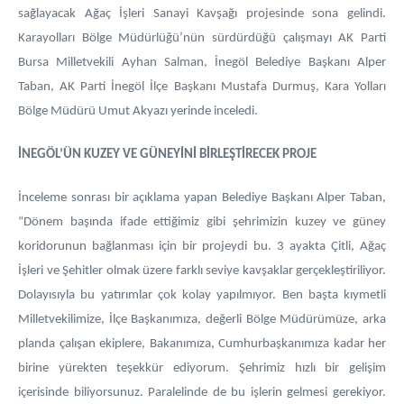
sağlayacak Ağaç İşleri Sanayi Kavşağı projesinde sona gelindi.
Karayolları Bölge Müdürlüğü’nün sürdürdüğü çalışmayı AK Parti
Bursa Milletvekili Ayhan Salman, İnegöl Belediye Başkanı Alper
Taban, AK Parti İnegöl İlçe Başkanı Mustafa Durmuş, Kara Yolları
Bölge Müdürü Umut Akyazı yerinde inceledi.
İNEGÖL’ÜN KUZEY VE GÜNEYİNİ BİRLEŞTİRECEK PROJE
İnceleme sonrası bir açıklama yapan Belediye Başkanı Alper Taban,
“Dönem başında ifade ettiğimiz gibi şehrimizin kuzey ve güney
koridorunun bağlanması için bir projeydi bu. 3 ayakta Çitli, Ağaç
İşleri ve Şehitler olmak üzere farklı seviye kavşaklar gerçekleştiriliyor.
Dolayısıyla bu yatırımlar çok kolay yapılmıyor. Ben başta kıymetli
Milletvekilimize, İlçe Başkanımıza, değerli Bölge Müdürümüze, arka
planda çalışan ekiplere, Bakanımıza, Cumhurbaşkanımıza kadar her
birine yürekten teşekkür ediyorum. Şehrimiz hızlı bir gelişim
içerisinde biliyorsunuz. Paralelinde de bu işlerin gelmesi gerekiyor.