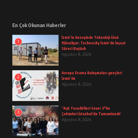
En Çok Okunan Haberler
İzmir’in Kuzeyinde Teknoloji Üssü
1
Yükseliyor: Technocity İzmir’de İnşaat
Süreci Başladı
Ağustos 8, 2026
Avrupa Drama Buluşmaları gençleri
2
İzmir’de
Ağustos 8, 2026
“Aşk Tesadüfleri Sever 3″ün
3
Çekimleri İstanbul’da Tamamlandı!
Ağustos 8, 2026