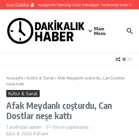
İçeriğe atla
Son Dakika
İzmir’in Kuzeyinde Teknoloji Üssü Yükseliyor: Technocity İzmir’de İnş
Main
Menu
Anasayfa
/
Kültür & Sanat
/
Afak Meydanlı coşturdu, Can Dostlar
neşe kattı
Kültür & Sanat
Afak Meydanlı coşturdu, Can
Dostlar neşe kattı
Tarafından
admin
Yorum yapılmamış
Eylül 8, 2025
4:01 pm