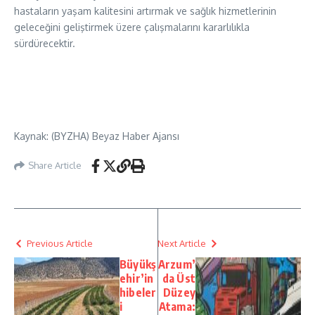
hastaların yaşam kalitesini artırmak ve sağlık hizmetlerinin
geleceğini geliştirmek üzere çalışmalarını kararlılıkla
sürdürecektir.
Kaynak: (BYZHA) Beyaz Haber Ajansı
Share Article
Previous Article
Next Article
Büyükş
Arzum’
ehir’in
da Üst
hibeler
Düzey
i
Atama: