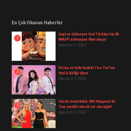
En Çok Okunan Haberler
Gupi ve Gülmeyen Kral Türkiye’nin ilk
1
IMAX® animasyon filmi oluyor
Ağustos 7, 2026
M Lisa ve Dolu Kadehi Ters Tut’tan
2
Yeni İş Birliği: Vişne
Ağustos 7, 2026
Gözde Demirbilek, NR1 Magazin’de:
3
‘Son assolist olarak var olacağım!’
Ağustos 7, 2026