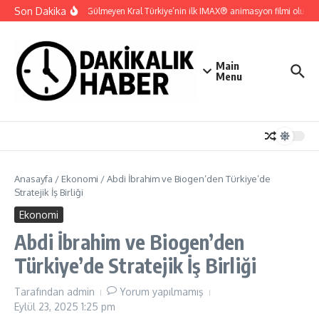
İçeriğe atla
Son Dakika
Gupi ve Gülmeyen Kral Türkiye’nin ilk IMAX® animasyon filmi oluyor
Main
Menu
Anasayfa
/
Ekonomi
/
Abdi İbrahim ve Biogen’den Türkiye’de
Stratejik İş Birliği
Ekonomi
Abdi İbrahim ve Biogen’den
Türkiye’de Stratejik İş Birliği
Tarafından
admin
Yorum yapılmamış
Eylül 23, 2025
1:25 pm