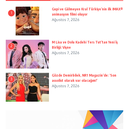
Gupi ve Gülmeyen Kral Türkiye’nin ilk IMAX®
1
animasyon filmi oluyor
Ağustos 7, 2026
M Lisa ve Dolu Kadehi Ters Tut’tan Yeni İş
2
Birliği: Vişne
Ağustos 7, 2026
Gözde Demirbilek, NR1 Magazin’de: ‘Son
3
assolist olarak var olacağım!’
Ağustos 7, 2026