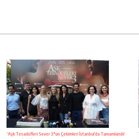
“Aşk Tesadüfleri Sever 3″ün Çekimleri İstanbul’da Tamamlandı!