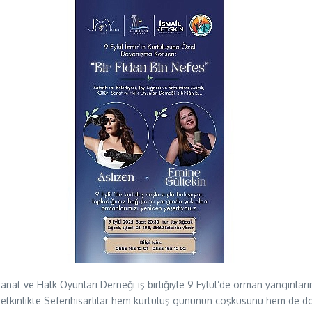
 Sanat ve Halk Oyunları Derneği iş birliğiyle 9 Eylül’de orman yangınla
cek etkinlikte Seferihisarlılar hem kurtuluş gününün coşkusunu hem d