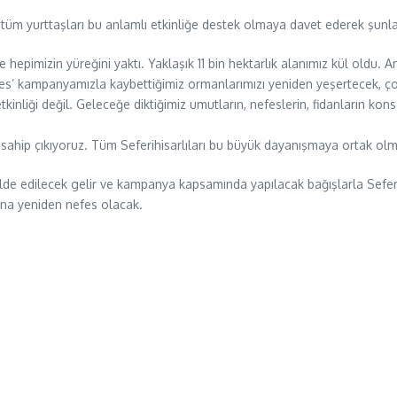
 tüm yurttaşları bu anlamlı etkinliğe destek olmaya davet ederek şunlar
 hepimizin yüreğini yaktı. Yaklaşık 11 bin hektarlık alanımız kül oldu. 
efes’ kampanyamızla kaybettiğimiz ormanlarımızı yeniden yeşertecek, ço
liği değil. Geleceğe diktiğimiz umutların, nefeslerin, fidanların konser
sahip çıkıyoruz. Tüm Seferihisarlıları bu büyük dayanışmaya ortak ol
elde edilecek gelir ve kampanya kapsamında yapılacak bağışlarla Sefe
sına yeniden nefes olacak.