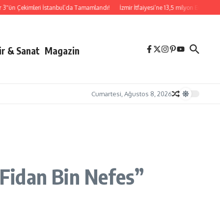
n Çekimleri İstanbul’da Tamamlandı!
İzmir İtfaiyesi’ne 13,5 milyon Euro’luk teknol
ür & Sanat
Magazin
Cumartesi, Ağustos 8, 2026
 Fidan Bin Nefes”