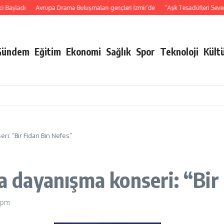
şladı
Avrupa Drama Buluşmaları gençleri İzmir’de
“Aşk Tesadüfleri Sever 3″ü
Gündem
Eğitim
Ekonomi
Sağlık
Spor
Teknoloji
Kült
ri: “Bir Fidan Bin Nefes”
da dayanışma konseri: “Bir
 pm