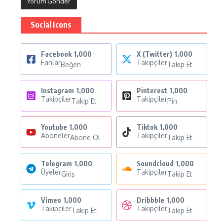
Social Icons
Facebook
1,000
X (Twitter)
1,000
Fanlar
Takipçiler
Beğen
Takip Et
Instagram
1,000
Pinterest
1,000
Takipçiler
Takipçiler
Takip Et
Pin
Youtube
1,000
Tiktok
1,000
Aboneler
Takipçiler
Abone Ol
Takip Et
Telegram
1,000
Soundcloud
1,000
Üyeler
Takipçiler
Giriş
Takip Et
Vimeo
1,000
Dribbble
1,000
Takipçiler
Takipçiler
Takip Et
Takip Et