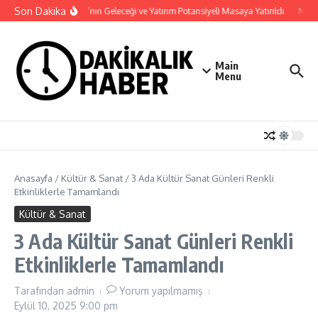
İçeriğe atla
Son Dakika
Haymana’nın Geleceği ve Yatırım Potansiyeli Masaya Yatırıldı
Nilüfe
Main
Menu
Anasayfa
/
Kültür & Sanat
/
3 Ada Kültür Sanat Günleri Renkli
Etkinliklerle Tamamlandı
Kültür & Sanat
3 Ada Kültür Sanat Günleri Renkli
Etkinliklerle Tamamlandı
Tarafından
admin
Yorum yapılmamış
Eylül 10, 2025
9:00 pm