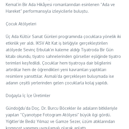
Kemal’in Bir Ada Hikâyesi romanlarından esinlenen “Ada ve
Hareket” performansıyla izleyicilerle buluştu.
Çocuk Atölyeleri
Üç Ada Kültür Sanat Günleri programında çocuklara yönelik iki
etkinlik yer aldı. İKSV Alt Kat iş birliğiyle gerçekleştirilen
atölyede Sevinç Erbulak’ın kaleme aldığı Tiyatroda Bir Gün
kitabı okundu, tiyatro sahnelerinden görseller eşliğinde tiyatro
terimleri keşfedildi. Çocuklar hem tiyatroya dair bilgilerini
artırdılar hem de öğrendikleri yeni kavramları yaptıkları
resimlere yansıttılar. Asmalı’da gerçekleşen buluşmada ise
adanın çeşitli yerlerinden gelen çocuklarla kolaj yapıldı.
Doğayla İç İçe Üretimler
Gündoğdu’da Doç. Dr. Burcu Böcekler ile adaların bitkileriyle
yapılan “Cyanotype Fotogram Atölyesi” büyük ilgi gördü.
Yiğitler’de Bediz Yılmaz ve Gamze Sezer, üzüm atıklarından
kompost yapımını uygulamalı olarak anlattı.