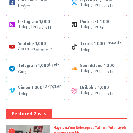
Takipçiler
Beğen
Takip Et
Instagram
1,000
Pinterest
1,000
Takipçiler
Takipçiler
Takip Et
Pin
Takipçiler
Youtube
1,000
Tiktok
1,000
Aboneler
Abone Ol
Takip Et
Üyeler
Telegram
1,000
Soundcloud
1,000
Takipçiler
Giriş
Takip Et
Takipçiler
Vimeo
1,000
Dribbble
1,000
Takipçiler
Takip Et
Takip Et
Featured Posts
Haymana’nın Geleceği ve Yatırım Potansiyeli
1
Masaya Yatırıldı