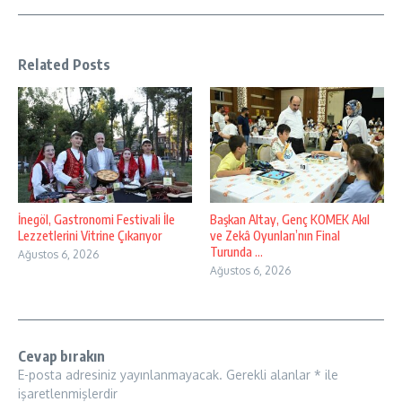
Related Posts
İnegöl, Gastronomi Festivali İle
Başkan Altay, Genç KOMEK Akıl
Lezzetlerini Vitrine Çıkarıyor
ve Zekâ Oyunları’nın Final
Turunda ...
Ağustos 6, 2026
Ağustos 6, 2026
Cevap bırakın
E-posta adresiniz yayınlanmayacak.
Gerekli alanlar
*
ile
işaretlenmişlerdir