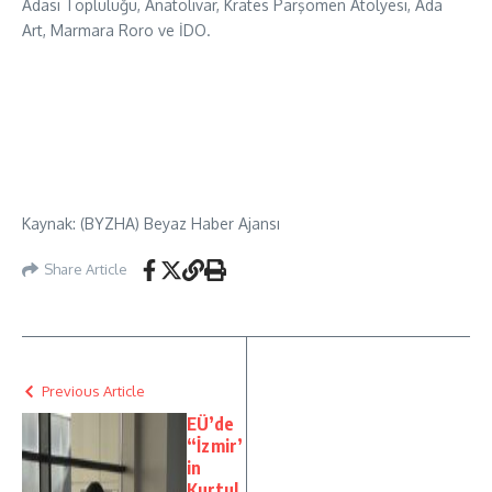
Adası Topluluğu, Anatolivar, Krates Parşömen Atölyesi, Ada
Art, Marmara Roro ve İDO.
Kaynak: (BYZHA) Beyaz Haber Ajansı
Share Article
Previous Article
EÜ’de
“İzmir’
in
Kurtul