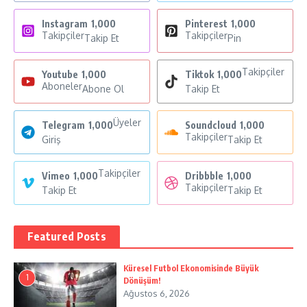
Instagram
1,000
Pinterest
1,000
Takipçiler
Takipçiler
Takip Et
Pin
Takipçiler
Youtube
1,000
Tiktok
1,000
Aboneler
Abone Ol
Takip Et
Üyeler
Telegram
1,000
Soundcloud
1,000
Takipçiler
Giriş
Takip Et
Takipçiler
Vimeo
1,000
Dribbble
1,000
Takipçiler
Takip Et
Takip Et
Featured Posts
Küresel Futbol Ekonomisinde Büyük
1
Dönüşüm!
Ağustos 6, 2026