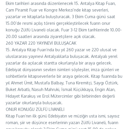
Ekim tarihleri arasında düzenlenecek 15. Antalya Kitap Fuarı,
Cam Piramit Fuar ve Kongre Merkezi’nde kitap severleri,
yazarlar ve kitaplarla buluşturacak. 3 Ekim Cuma günü saat
15.00’de resmi açılış töreni gerçekleştirilecek fuarın onur
konuğu Zülfü Livaneli olacak. Fuar 3-12 Ekim tarihlerinde 10.00-
20.00 saatleri arasında ziyaretçilere açık olacak.
260 YAZAR 220 YAYINEVİ BULUŞACAK
15. Antalya Kitap Fuarı’nda bu yıl 260 yazar ve 220 ulusal ve
uluslararası yayınevi Antalyalılarla buluşacak. Antalyalı yerel
yazarlar da açılacak stantta okurlarıyla bir araya gelecek.
Edebiyat dünyasının sevilen isimleri söyleşiler, imza günleri ve
sohbetlerle kitapseverlerle bir araya gelecek. Kitap fuarında bu
yıl Ahmet Ümit, Mustafa Balbay, Tuna Kiremitçi, Saygı Öztürk,
Buket Arbatlı, Nasuh Mahruki, İsmail Küçükkaya, Engin Alan,
Hidayet Karakuş ve Erol Mütercimler gibi birbirinden değerli
yazarlar okurlarıyla buluşacak.
ONUR KONUĞU ZÜLFÜ LİVANELİ
Kitap Fuarı’nın ilk günü Edebiyatın ve müziğin usta ismi, sayısız
roman, şiir ve düşünce eserlerinin yazarı Zülfü Livaneli, fuarın