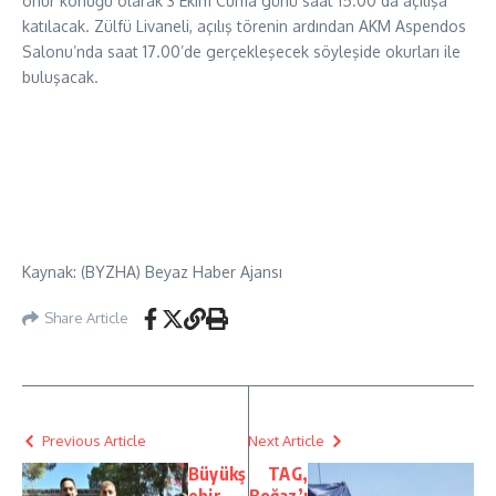
onur konuğu olarak 3 Ekim Cuma günü saat 15.00 da açılışa
katılacak. Zülfü Livaneli, açılış törenin ardından AKM Aspendos
Salonu’nda saat 17.00’de gerçekleşecek söyleşide okurları ile
buluşacak.
Kaynak: (BYZHA) Beyaz Haber Ajansı
Share Article
Previous Article
Next Article
Büyükş
TAG,
ehir
Boğaz’ı