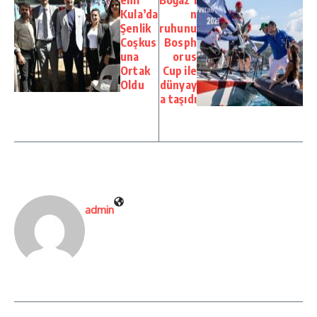
Kula’da
n
Şenlik
ruhunu
Coşkus
Bosph
una
orus
Ortak
Cup ile
Oldu
dünyay
a taşıdı
admin