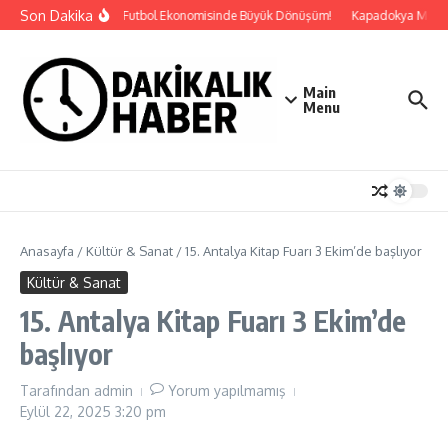
İçeriğe atla
Son Dakika
Küresel Futbol Ekonomisinde Büyük Dönüşüm!
Kapadokya Motorsp
Main
Menu
Anasayfa
/
Kültür & Sanat
/
15. Antalya Kitap Fuarı 3 Ekim’de başlıyor
Kültür & Sanat
15. Antalya Kitap Fuarı 3 Ekim’de
başlıyor
Tarafından
admin
Yorum yapılmamış
Eylül 22, 2025
3:20 pm